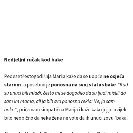
Nedjeljni ručak kod bake
Pedesetšestogodišnja Marija kaže da se uopće
ne osjeća
starom
, a posebno je
ponosna na svoj status bake
.
"Kad
su unuci bili mlađi, često mi se dogodilo da su ljudi mislili da
sam im mama, ali ja bih sva ponosna rekla: Ne, ja sam
baka"
, priča nam simpatična Marija i kaže kako joj je uvijek
bilo neobično da neke žene ne vole da ih unuci zovu 'baka'.