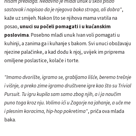
nisam preblaga. Nedavno je mlađi unuk u školi pisao
sastavak i napisao da je njegova baka stroga, ali dobra"
,
kaže uz smijeh. Nakon što se njihova mama vratila na
posao,
unuci su počeli pomagati i u kućanskim
poslovima
. Posebno mlađi unuk Ivan voli pomagati u
kuhinji, a zanima ga i kuhanje s bakom. Svi unuci obožavaju
njezine palačinke, a kad dođu k njoj, uvijek im priprema
omiljene poslastice, kolače i torte.
"Imamo dvorište, igramo se, grabljamo lišće, beremo trešnje
i višnje, a preko zime igramo društvene igre kao što su Trivial
Pursuit. Tu igru kupila sam samo zbog njih, a i ja naučim
puno toga kroz nju. Volimo ići u Zagorje na jahanje, a uče me
i plesnim koracima, hip-hop pokretima"
, priča ova mlada
baka.