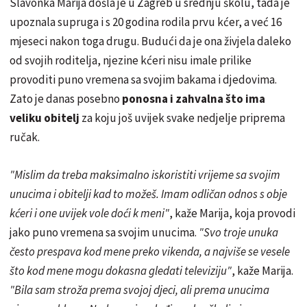
Slavonka Marija došla je u Zagreb u srednju školu, tada je
upoznala supruga i s 20 godina rodila prvu kćer, a već 16
mjeseci nakon toga drugu. Budući da je ona živjela daleko
od svojih roditelja, njezine kćeri nisu imale prilike
provoditi puno vremena sa svojim bakama i djedovima.
Zato je danas posebno
ponosna i zahvalna što ima
veliku obitelj
za koju još uvijek svake nedjelje priprema
ručak.
"Mislim da treba maksimalno iskoristiti vrijeme sa svojim
unucima i obitelji kad to možeš. Imam odličan odnos s obje
kćeri i one uvijek vole doći k meni"
, kaže Marija, koja provodi
jako puno vremena sa svojim unucima.
"Svo troje unuka
često prespava kod mene preko vikenda, a najviše se vesele
što kod mene mogu dokasna gledati televiziju"
, kaže Marija.
"Bila sam stroža prema svojoj djeci, ali prema unucima