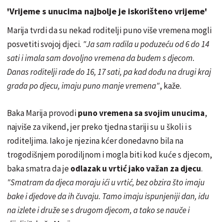
'Vrijeme s unucima najbolje je iskorišteno vrijeme'
Marija tvrdi da su nekad roditelji puno više vremena mogli
posvetiti svojoj djeci.
"Ja sam radila u poduzeću od 6 do 14
sati i imala sam dovoljno vremena da budem s djecom.
Danas roditelji rade do 16, 17 sati, pa kad dođu na drugi kraj
grada po djecu, imaju puno manje vremena"
, kaže.
Baka Marija provodi
puno vremena sa svojim unucima
,
najviše za vikend, jer preko tjedna stariji su u školi i s
roditeljima. Iako je njezina kćer donedavno bila na
trogodišnjem porodiljnom i mogla biti kod kuće s djecom,
baka smatra da je
odlazak u vrtić jako važan za djecu
.
"Smatram da djeca moraju ići u vrtić, bez obzira što imaju
bake i djedove da ih čuvaju. Tamo imaju ispunjeniji dan, idu
na izlete i druže se s drugom djecom, a tako se nauče i