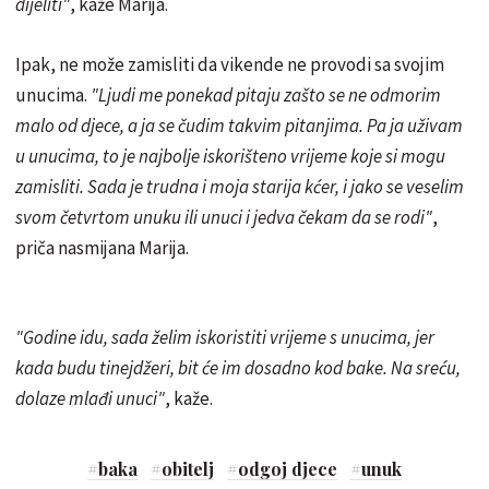
dijeliti"
, kaže Marija.
Ipak, ne može zamisliti da vikende ne provodi sa svojim
unucima.
"Ljudi me ponekad pitaju zašto se ne odmorim
malo od djece, a ja se čudim takvim pitanjima. Pa ja uživam
u unucima, to je najbolje iskorišteno vrijeme koje si mogu
zamisliti. Sada je trudna i moja starija kćer, i jako se veselim
svom četvrtom unuku ili unuci i jedva čekam da se rodi"
,
priča nasmijana Marija.
"Godine idu, sada želim iskoristiti vrijeme s unucima, jer
kada budu tinejdžeri, bit će im dosadno kod bake. Na sreću,
dolaze mlađi unuci"
, kaže.
#
baka
#
obitelj
#
odgoj djece
#
unuk