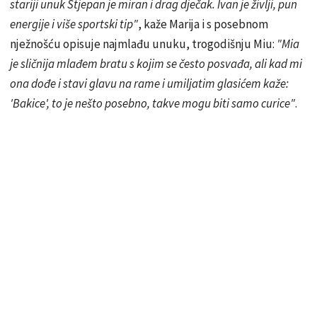
stariji unuk Stjepan je miran i drag dječak. Ivan je življi, pun
energije i više sportski tip"
, kaže Marija i s posebnom
nježnošću opisuje najmlađu unuku, trogodišnju Miu:
"Mia
je sličnija mlađem bratu s kojim se često posvađa, ali kad mi
ona dođe i stavi glavu na rame i umiljatim glasićem kaže:
'Bakice', to je nešto posebno, takve mogu biti samo curice"
.