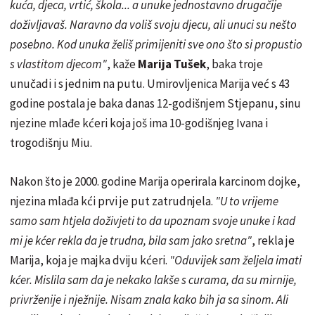
kuća, djeca, vrtić, škola... a unuke jednostavno drugačije
doživljavaš. Naravno da voliš svoju djecu, ali unuci su nešto
posebno. Kod unuka želiš primijeniti sve ono što si propustio
s vlastitom djecom"
, kaže
Marija Tušek
, baka troje
unučadi i s jednim na putu. Umirovljenica Marija već s 43
godine postala je baka danas 12-godišnjem Stjepanu, sinu
njezine mlađe kćeri koja još ima 10-godišnjeg Ivana i
trogodišnju Miu.
Nakon što je 2000. godine Marija operirala karcinom dojke,
njezina mlađa kći prvi je put zatrudnjela.
"U to vrijeme
samo sam htjela doživjeti to da upoznam svoje unuke i kad
mi je kćer rekla da je trudna, bila sam jako sretna"
, rekla je
Marija, koja je majka dviju kćeri.
"Oduvijek sam željela imati
kćer. Mislila sam da je nekako lakše s curama, da su mirnije,
privrženije i nježnije. Nisam znala kako bih ja sa sinom. Ali