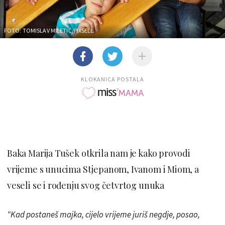
FOTO: TOMISLAV MILETIĆ/PIXSELL
KLOKANICA POSTALA
Baka Marija Tušek otkrila nam je kako provodi
vrijeme s unucima Stjepanom, Ivanom i Miom, a
veseli se i rođenju svog četvrtog unuka
"Kad postaneš majka, cijelo vrijeme juriš negdje, posao,