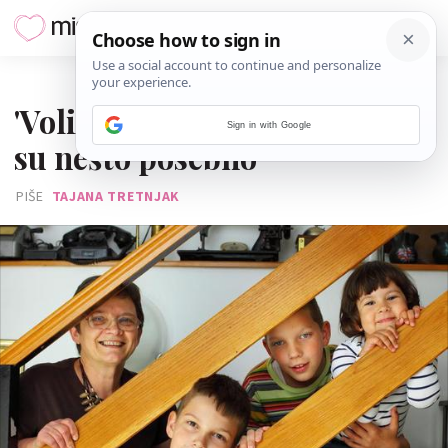
26. SVIBNJA 2013.
'Volim svoje kćeri, ali unuci
Sign in with Google
su nešto posebno'
PIŠE
TAJANA TRETNJAK