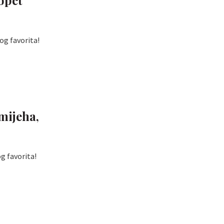
og favorita!
mijeha,
g favorita!