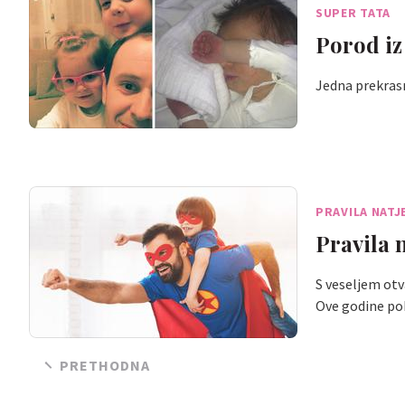
SUPER TATA
Porod iz 
Jedna prekrasn
PRAVILA NATJ
Pravila 
S veseljem otv
Ove godine po
PRETHODNA