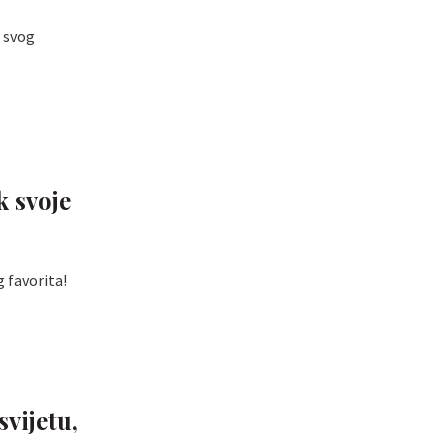
a svog
k svoje
g favorita!
svijetu,