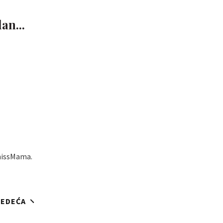
an...
 missMama.
JEDEĆA