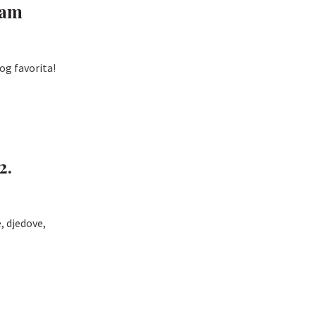
nam
og favorita!
2.
, djedove,