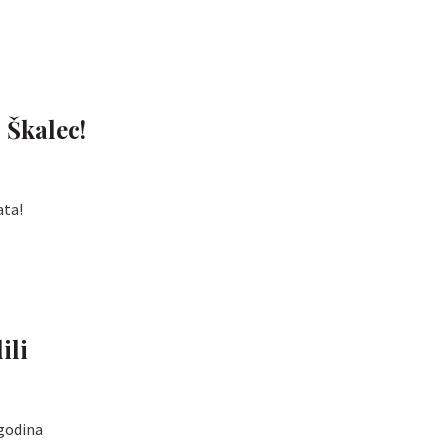
 Škalec!
ata!
ili
 godina