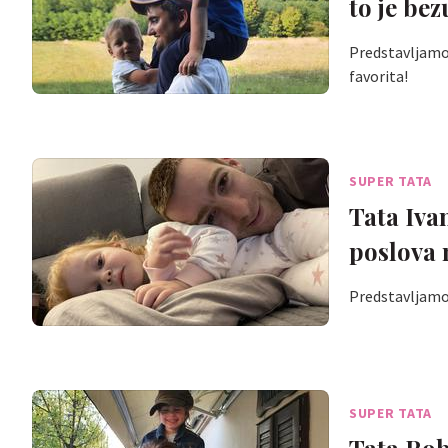
to je bez
Predstavljamo 
favorita!
SUPER TATA
Tata Ivan
poslova n
Predstavljamo 
SUPER TATA
Tata Rob