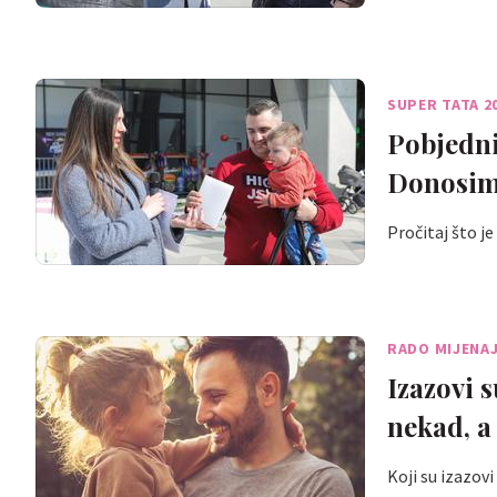
SUPER TATA 2
Pobjedni
Donosim
Pročitaj što j
RADO MIJENAJ
Izazovi 
nekad, a
Koji su izazov