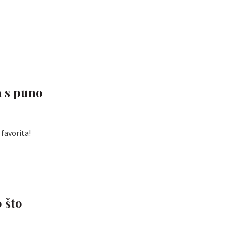
a s puno
 favorita!
o što