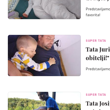
Predstavljamo 
favorita!
SUPER TATA
Tata Juri
obitelji!"
Predstavljamo J
SUPER TATA
Tata Josi