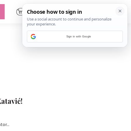
Sign in with Google
atavić!
or...