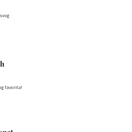
 svog
ih
og favorita!
opet