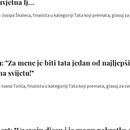
uvjetna lj…
Josipa Škaleca, finalista u kategoriji Tata koji premata, glasuj za
: "Za mene je biti tata jedan od najljepš
a svijetu!"
Ivana Tolića, finalista u kategoriji Tata koji premata, glasuj za sv
ert: "Uz svoju djecu i ja mogu nakratko 