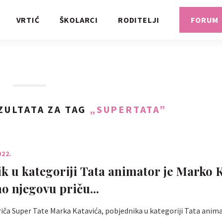
VRTIĆ
ŠKOLARCI
RODITELJI
FORUM
ZULTATA ZA TAG
„SUPERTATA”
022.
k u kategoriji Tata animator je Marko K
 njegovu priču...
riča Super Tate Marka Katavića, pobjednika u kategoriji Tata animat