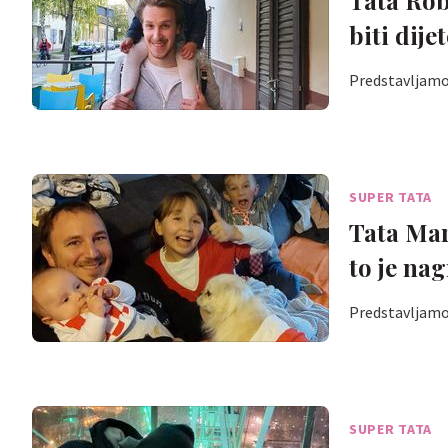
biti dijet
Predstavljamo 
SUPER TATA
Tata Mar
to je na
Predstavljamo 
SUPER TATA