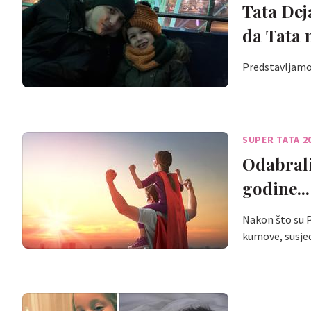
Tata Dej
da Tata 
Predstavljamo 
SUPER TATA 2
Odabrali
godine...
Nakon što su P
kumove, susjed