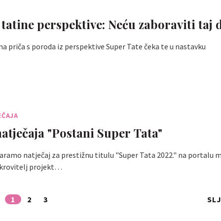
tatine perspektive: Neću zaboraviti taj d
a priča s poroda iz perspektive Super Tate čeka te u nastavku
EČAJA
natječaja "Postani Super Tata"
aramo natječaj za prestižnu titulu "Super Tata 2022." na portalu
krovitelj projekt…
1
2
3
SL