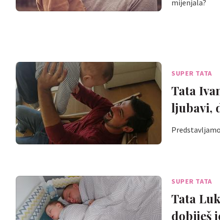
mijenjala?
SUPER TATA
Tata Iva
ljubavi,
Predstavljamo 
SUPER TATA
Tata Luka
dobiješ 