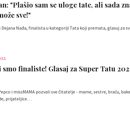
an: "Plašio sam se uloge tate, ali sada z
može sve!"
Dejana Nađa, finalista u kategoriji Tata koji premata, glasuj za sv
022.
 smo finaliste! Glasaj za Super Tatu 202
epco i missMAMA pozvali sve čitatelje - mame, sestre, braću, bake
e, prijateljice…