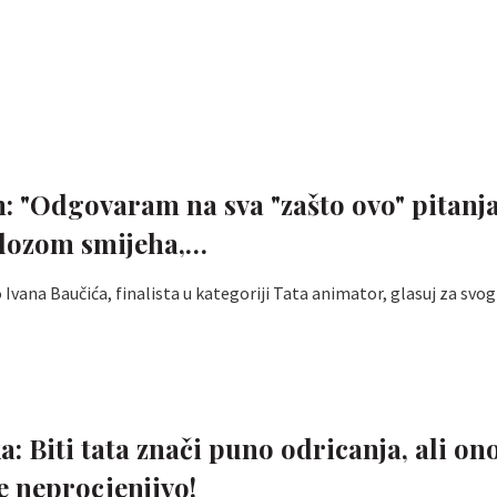
n: "Odgovaram na sva "zašto ovo" pitanj
 dozom smijeha,…
Ivana Baučića, finalista u kategoriji Tata animator, glasuj za svog
: Biti tata znači puno odricanja, ali on
je neprocjenjivo!