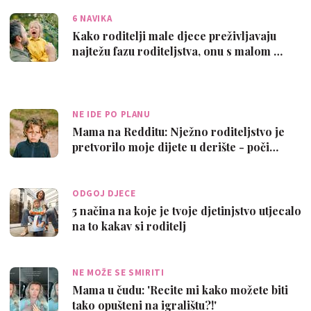
6 NAVIKA
Kako roditelji male djece preživljavaju
najtežu fazu roditeljstva, onu s malom …
NE IDE PO PLANU
Mama na Redditu: Nježno roditeljstvo je
pretvorilo moje dijete u derište - poči…
ODGOJ DJECE
5 načina na koje je tvoje djetinjstvo utjecalo
na to kakav si roditelj
NE MOŽE SE SMIRITI
Mama u čudu: 'Recite mi kako možete biti
tako opušteni na igralištu?!'