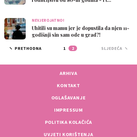
NEVJEROJATNO!
Uhitili su mamu jer je dopustila da njen 11-
godišnji sin sam ode u grad?!
PRETHODNA
1
2
SLJEDEĆA
ARHIVA
KONTAKT
OGLAŠAVANJE
IMPRESSUM
POLITIKA KOLAČIĆA
UVJETI KORIŠTENJA