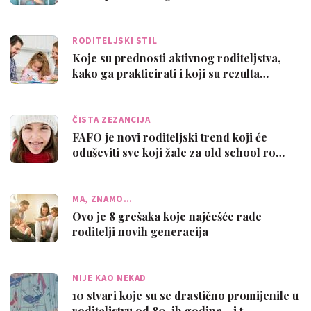
RODITELJSKI STIL
Koje su prednosti aktivnog roditeljstva,
kako ga prakticirati i koji su rezulta…
ČISTA ZEZANCIJA
FAFO je novi roditeljski trend koji će
oduševiti sve koji žale za old school ro…
MA, ZNAMO…
Ovo je 8 grešaka koje najčešće rade
roditelji novih generacija
NIJE KAO NEKAD
10 stvari koje su se drastično promijenile u
roditeljstvu od 80-ih godina - i t…