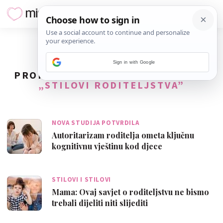
Sign in with Google
PRONAĐENO
25
REZULTATA ZA TAG
„STILOVI RODITELJSTVA”
NOVA STUDIJA POTVRDILA
Autoritarizam roditelja ometa ključnu
kognitivnu vještinu kod djece
STILOVI I STILOVI
Mama: Ovaj savjet o roditeljstvu ne bismo
trebali dijeliti niti slijediti