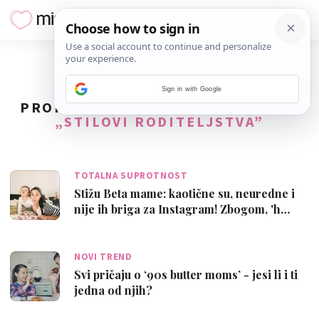
Sign in with Google
PRONAĐENO
25
REZULTATA ZA TAG
„STILOVI RODITELJSTVA”
TOTALNA SUPROTNOST
Stižu Beta mame: kaotične su, neuredne i
nije ih briga za Instagram! Zbogom, 'h…
NOVI TREND
Svi pričaju o ‘90s butter moms’ - jesi li i ti
jedna od njih?