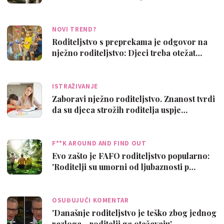
NOVI TREND?
Roditeljstvo s preprekama je odgovor na
nježno roditeljstvo: Djeci treba otežat…
ISTRAŽIVANJE
Zaboravi nježno roditeljstvo. Znanost tvrdi
da su djeca strožih roditelja uspje…
F**K AROUND AND FIND OUT
Evo zašto je FAFO roditeljstvo popularno:
'Roditelji su umorni od ljubaznosti p…
OSUĐUJUĆI KOMENTAR
'Današnje roditeljstvo je teško zbog jednog
razloga - roditelji ga otežavaju'