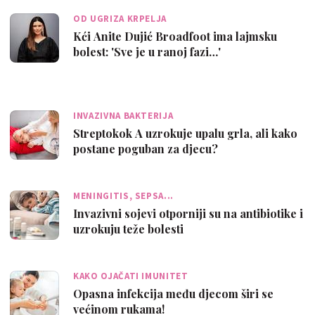
OD UGRIZA KRPELJA
Kći Anite Dujić Broadfoot ima lajmsku
bolest: 'Sve je u ranoj fazi…'
INVAZIVNA BAKTERIJA
Streptokok A uzrokuje upalu grla, ali kako
postane poguban za djecu?
MENINGITIS, SEPSA...
Invazivni sojevi otporniji su na antibiotike i
uzrokuju teže bolesti
KAKO OJAČATI IMUNITET
Opasna infekcija među djecom širi se
većinom rukama!