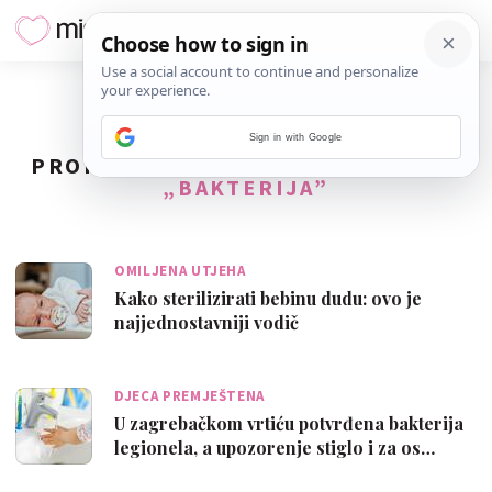
Sign in with Google
PRONAĐENO
16
REZULTATA ZA TAG
„BAKTERIJA”
OMILJENA UTJEHA
Kako sterilizirati bebinu dudu: ovo je
najjednostavniji vodič
DJECA PREMJEŠTENA
U zagrebačkom vrtiću potvrđena bakterija
legionela, a upozorenje stiglo i za os…