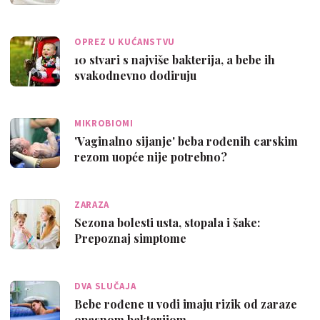
OPREZ U KUĆANSTVU
10 stvari s najviše bakterija, a bebe ih
svakodnevno dodiruju
MIKROBIOMI
'Vaginalno sijanje' beba rođenih carskim
rezom uopće nije potrebno?
ZARAZA
Sezona bolesti usta, stopala i šake:
Prepoznaj simptome
DVA SLUČAJA
Bebe rođene u vodi imaju rizik od zaraze
opasnom bakterijom