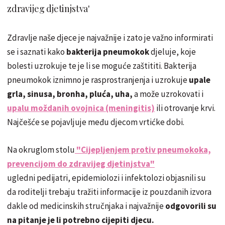
zdravijeg djetinjstva'
Zdravlje naše djece je najvažnije i zato je važno informirati
se i saznati kako
bakterija pneumokok
djeluje, koje
bolesti uzrokuje te je li se moguće zaštititi. Bakterija
pneumokok iznimno je rasprostranjenja i uzrokuje
upale
grla, sinusa, bronha, pluća, uha,
a može uzrokovati i
upalu moždanih ovojnica (meningitis)
ili otrovanje krvi.
Najčešće se pojavljuje među djecom vrtićke dobi.
Na okruglom stolu
"Cijepljenjem protiv pneumokoka,
prevencijom do zdravijeg djetinjstva"
ugledni pedijatri, epidemiolozi i infektolozi objasnili su
da roditelji trebaju tražiti informacije iz pouzdanih izvora
dakle od medicinskih stručnjaka i najvažnije
odgovorili su
na pitanje je li potrebno cijepiti djecu.