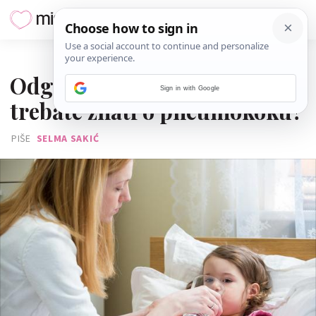
15. VELJAČE 2018.
Odgovori stručnjaka: Što sve
Sign in with Google
trebate znati o pneumokoku?
PIŠE
SELMA SAKIĆ