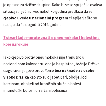
je opasno za rizične skupine. Kako bi se se spriječila ovakva
situacija, liječnici već nekoliko godina predlažu da se
cjepivo uvede u nacionalni program
cijepljenja što se
nadaju da će dogoditi 2019. godine.
7 stvari koje morate znati o pneumokoku i bolestima
koje uzrokuje
Iako cjepivo protiv pneumokoka nije trenutno u
nacionalnom kalendaru, ono je besplatno, točnije Država
osigurava njegovo provođenje
bez naknade za osobe
visokog rizika
kao što su dijabetičari, oboljeli od
karcinom, oboljeli od kroničnih plućnih bolesti,
imunološki bolesnici i srčani bolesnici.