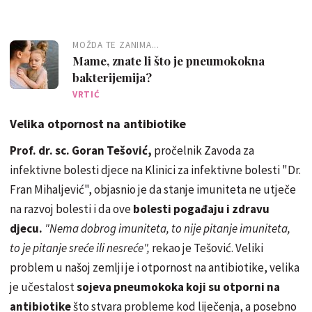
MOŽDA TE ZANIMA...
Mame, znate li što je pneumokokna
bakterijemija?
VRTIĆ
Velika otpornost na antibiotike
Prof. dr. sc. Goran Tešović,
pročelnik Zavoda za
infektivne bolesti djece na Klinici za infektivne bolesti "Dr.
Fran Mihaljević", objasnio je da stanje imuniteta ne utječe
na razvoj bolesti i da ove
bolesti pogađaju i zdravu
djecu
.
"Nema dobrog imuniteta, to nije pitanje imuniteta,
to je pitanje sreće ili nesreće",
rekao je Tešović. Veliki
problem u našoj zemlji je i otpornost na antibiotike, velika
je učestalost
sojeva pneumokoka koji su otporni na
antibiotike
što stvara probleme kod liječenja, a posebno