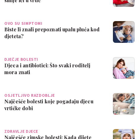
smije ići u vrtić
OVO SU SIMPTOMI
Biste li znali prepoznati upalu pluća kod
djeteta?
DJEČJE BOLESTI
Djeca i antibiotici: Što svaki roditelj
mora znati
OSJETLJIVO RAZDOBLJE
Najčešće bolesti koje pogađaju djecu
vrtićke dobi
ZDRAVLJE DJECE
Najčešće zimske bolesti: Kada dijete