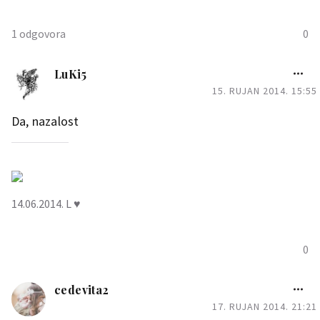
0
1 odgovora
0
engy
LuKi5
15. RUJAN 2014. 15:55
Kako god da pogledas ,uvik
je jadan pacijent.
Da, nazalost
0
14.06.2014. L ♥
0
cedevita2
17. RUJAN 2014. 21:21