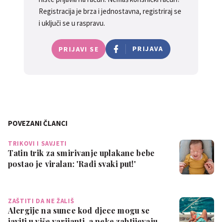
Registracija je brza i jednostavna, registriraj se
i uključi se u raspravu.
PRIJAVA
PRIJAVI SE
POVEZANI ČLANCI
TRIKOVI I SAVJETI
Tatin trik za smirivanje uplakane bebe
postao je viralan: 'Radi svaki put!'
ZAŠTITI DA NE ŽALIŠ
Alergije na sunce kod djece mogu se
javiti u više varijanti, a neke zahtijevaju…