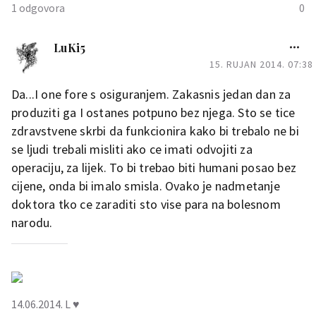
1 odgovora
0
engy
LuKi5
15. RUJAN 2014. 07:38
Poznato mi je to
itekako.Dok sam jos zivila
Da...I one fore s osiguranjem. Zakasnis jedan dan za
na Bracu za sve je trebalo
produziti ga I ostanes potpuno bez njega. Sto se tice
odlazit u Split kod
zdravstvene skrbi da funkcionira kako bi trebalo ne bi
doktora.Uzas teski ,od
se ljudi trebali misliti ako ce imati odvojiti za
bolnice,pa do osoblja Cak
operaciju, za lijek. To bi trebao biti humani posao bez
mislim da se ljudi kod nas
cijene, onda bi imalo smisla. Ovako je nadmetanje
slabo kontroliraju upravo
doktora tko ce zaraditi sto vise para na bolesnom
zato sta su im takve bolnice
narodu.
utjerale odbojnost ,pa
nazalost cesto dodju kad je
vec kasno.
14.06.2014. L ♥