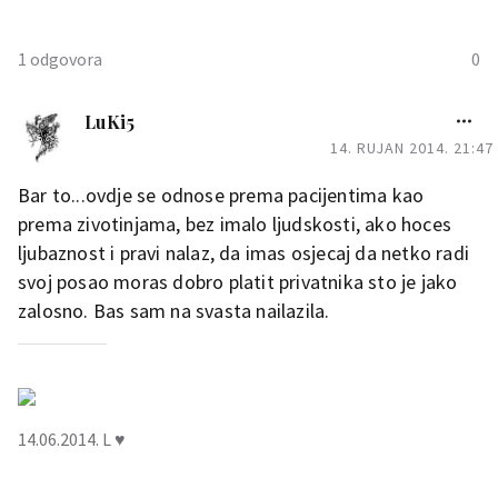
1 odgovora
0
engy
LuKi5
14. RUJAN 2014. 21:47
Da,da,svuda je pacijentima
tesko.Ovdje su bar svi
Bar to...ovdje se odnose prema pacijentima kao
ljubazni i iako nemaju puno
prema zivotinjama, bez imalo ljudskosti, ako hoces
vrimena za pacijente ,bar se
ljubaznost i pravi nalaz, da imas osjecaj da netko radi
osjecas ugodno i ko covik
svoj posao moras dobro platit privatnika sto je jako
zalosno. Bas sam na svasta nailazila.
0
14.06.2014. L ♥