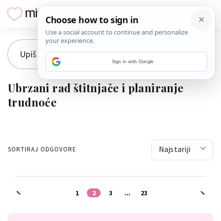
Sign in with Google
Ubrzani rad štitnjače i planiranje
trudnoće
Najstariji
SORTIRAJ ODGOVORE
1
2
3
...
23