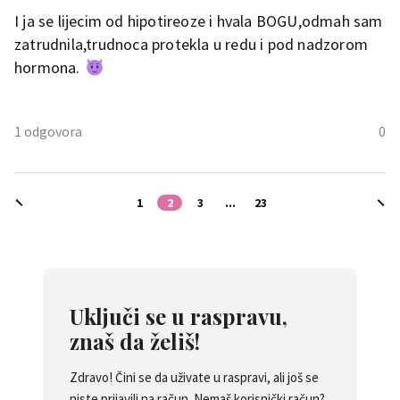
I ja se lijecim od hipotireoze i hvala BOGU,odmah sam
zatrudnila,trudnoca protekla u redu i pod nadzorom
hormona.
1 odgovora
0
engy
1
2
3
...
23
cedevita ,Bogu hvala da ti je
proslo sve kako treba
.
Kod mene je malo
drugacije,ja imam
hipertireozu.
Uključi se u raspravu,
znaš da želiš!
0
Zdravo! Čini se da uživate u raspravi, ali još se
niste prijavili na račun. Nemaš korisnički račun?