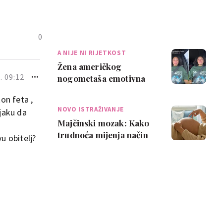
0
A NIJE NI RIJETKOST
Žena američkog
. 09:12
nogometaša emotivna
nakon trudničke
on feta ,
nezgode: 'Najveća
NOVO ISTRAŽIVANJE
njaku da
sramota ik…
Majčinski mozak: Kako
trudnoća mijenja način
u obitelj?
na koji mislimo i
osjećamo