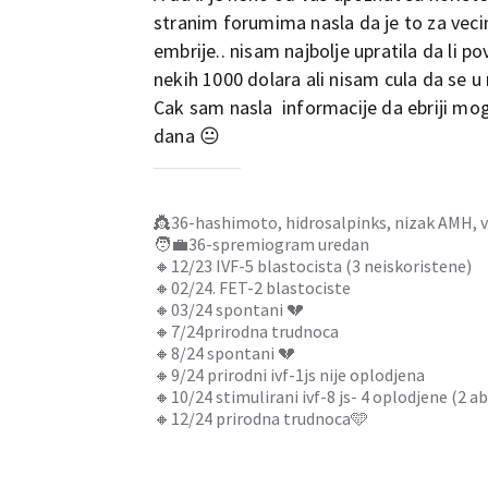
stranim forumima nasla da je to za veci
embrije.. nisam najbolje upratila da li po
nekih 1000 dolara ali nisam cula da se u 
Cak sam nasla informacije da ebriji mogu
dana 😐
👸36-hashimoto, hidrosalpinks, nizak AMH, 
🧑‍💼36-spremiogram uredan
🔸️12/23 IVF-5 blastocista (3 neiskoristene)
🔸02/24. FET-2 blastociste
🔸03/24 spontani 💔
🔸️7/24prirodna trudnoca
🔸️8/24 spontani 💔
🔸️9/24 prirodni ivf-1js nije oplodjena
🔸️10/24 stimulirani ivf-8 js- 4 oplodjene (2
🔸️12/24 prirodna trudnoca🩵