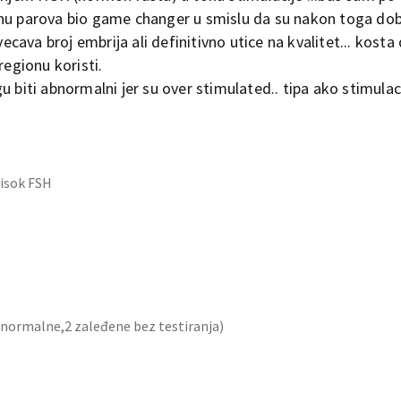
nu parova bio game changer u smislu da su nakon toga dobi
vecava broj embrija ali definitivno utice na kvalitet... kost
regionu koristi.
 biti abnormalni jer su over stimulated.. tipa ako stimulaci
visok FSH
 abnormalne,2 zaleđene bez testiranja)