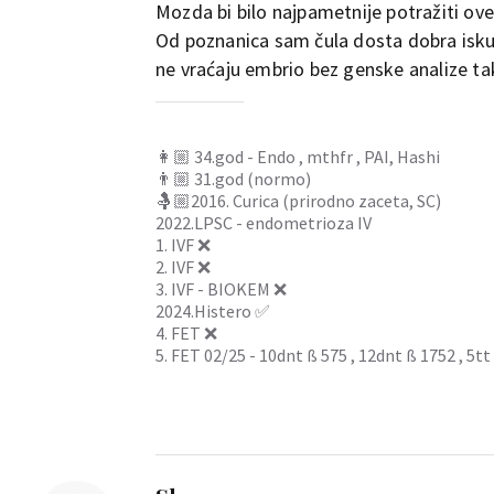
Mozda bi bilo najpametnije potražiti ove 
Od poznanica sam čula dosta dobra iskustv
ne vraćaju embrio bez genske analize ta
👩🏼 34.god - Endo , mthfr , PAI, Hashi
👨🏼 31.god (normo)
🤱🏼2016. Curica (prirodno zaceta, SC)
2022.LPSC - endometrioza IV
1. IVF ❌
2. IVF ❌
3. IVF - BIOKEM ❌
2024.Histero ✅
4. FET ❌
5. FET 02/25 - 10dnt ß 575 , 12dnt ß 1752 , 