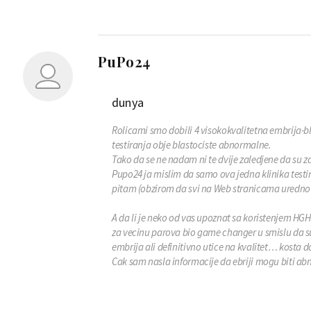
PuPo24
dunya
Rolica
mi smo dobili 4 visokokvalitetna embrija-bla
testiranja obje blastociste abnormalne.
Tako da se ne nadam ni te dvije zaledjene da su zd
Pupo24
ja mislim da samo ova jedna klinika testi
pitam (obzirom da svi na Web stranicama uredno op
A da li je neko od vas upoznat sa koristenjem HG
za vecinu parova bio game changer u smislu da su
embrija ali definitivno utice na kvalitet… kosta d
Cak sam nasla informacije da ebriji mogu biti abn