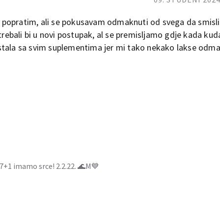
 Ja popratim, ali se pokusavam odmaknuti od svega da smisl
 trebali bi u novi postupak, al se premisljamo gdje kada kud
ak stala sa svim suplementima jer mi tako nekako lakse odm
 7+1 imamo srce! 2.2.22. 🌊M💙