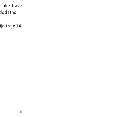
jali zdrave
a dodatno
ja traje 14
0