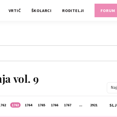
VRTIĆ
ŠKOLARCI
RODITELJI
FORUM
a vol. 9
Naj
SL
1762
1763
1764
1765
1766
1767
...
2921