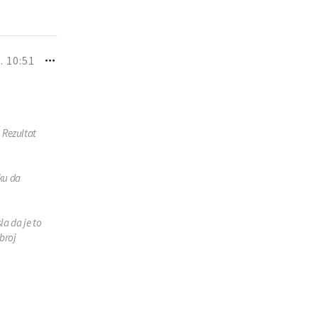
. 10:51
. Rezultat
ku da
a da je to
broj