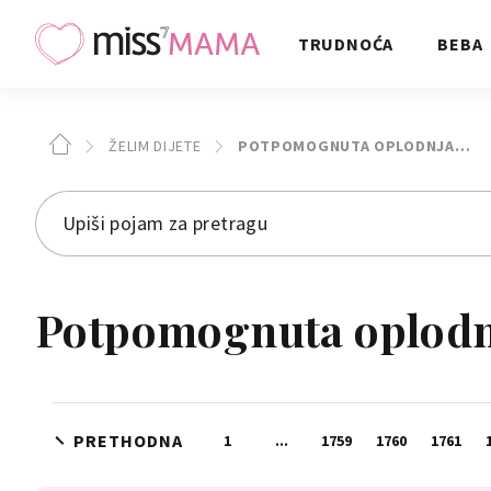
TRUDNOĆA
BEBA
ŽELIM DIJETE
POTPOMOGNUTA OPLODNJA…
Potpomognuta oplodnj
PRETHODNA
1
...
1759
1760
1761