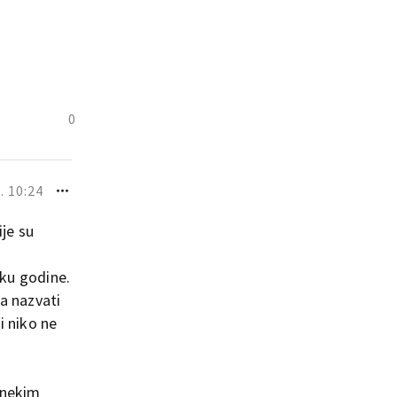
0
. 10:24
ije su
oku godine.
ra nazvati
i niko ne
 nekim