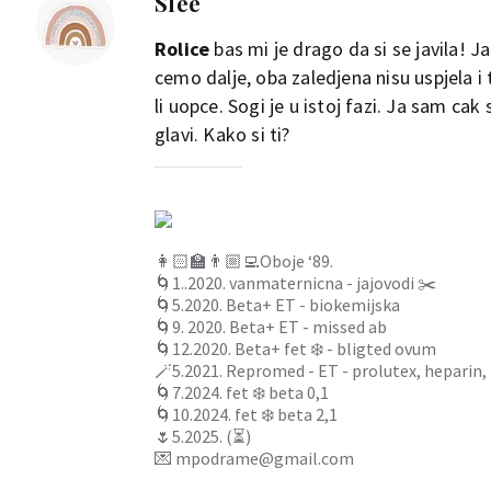
Slee
Rolice
bas mi je drago da si se javila!
cemo dalje, oba zaledjena nisu uspjela i
li uopce. Sogi je u istoj fazi. Ja sam c
glavi. Kako si ti?
👩🏻‍🏫👨🏼‍💻Oboje ‘89.
🌀1..2020. vanmaternicna - jajovodi ✂️
🌀5.2020. Beta+ ET - biokemijska
🌀9. 2020. Beta+ ET - missed ab
🌀12.2020. Beta+ fet ❄️ - bligted ovum
🪄5.2021. Repromed - ET - prolutex, heparin,
🌀7.2024. fet ❄️ beta 0,1
🌀10.2024. fet ❄️ beta 2,1
🌷5.2025. (⏳)
💌 mpodrame@gmail.com