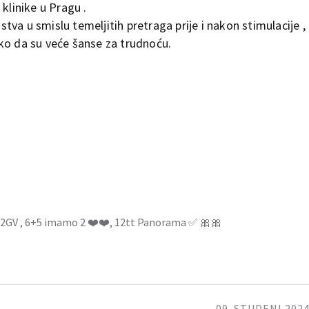
klinike u Pragu .
a u smislu temeljitih pretraga prije i nakon stimulacije , o
ko da su veće šanse za trudnoću.
5tt 2GV , 6+5 imamo 2 ❤️❤️, 12tt Panorama ✅ 🎀🎀
09. STUDENI 2024