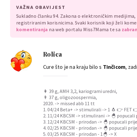
VAŽNA OBAVIJEST
Sukladno članku 94. Zakona o elektroničkim medijima
registriranim korisnicima. Svaki korisnik koji želi ko
komentiranja
na web portalu Miss7Mama te sa
zabran
Rolica
Cure što je na kraju bilo s
Tinčicom
, zad
👩 39 g, AMH 3,2, kariogrami uredni,
👨 37 g, oligozoospermia,
2020. -> missed abb 11 tt
1. 04/24 Beta+ -> stimulirali -> 1 🐧 👉 FET 👉
2. 11/24 KBCSM -> stimulirani -> 🐣 popucali p
3. 12/24 KBCSM - prirodan -> 🐣 popucali prije
4. 02/25 KBCSM - prirodan -> 🐣 popucali prije
5. 03/25 KBCSM - prirodan - 1🐣 -> X