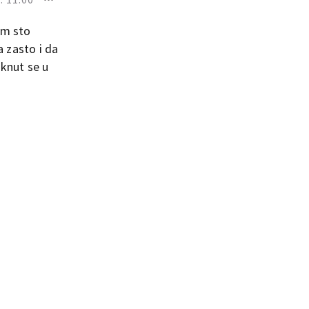
im sto
a zasto i da
aknut se u