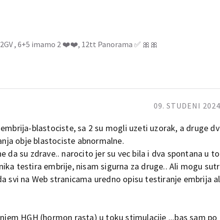
5tt 2GV , 6+5 imamo 2 ❤️❤️, 12tt Panorama ✅ 🎀🎀
09. STUDENI 2024
embrija-blastociste, sa 2 su mogli uzeti uzorak, a druge dv
ranja obje blastociste abnormalne.
e da su zdrave.. narocito jer su vec bila i dva spontana u t
nika testira embrije, nisam sigurna za druge.. Ali mogu sut
a svi na Web stranicama uredno opisu testiranje embrija al
tenjem HGH (hormon rasta) u toku stimulacije ...bas sam po