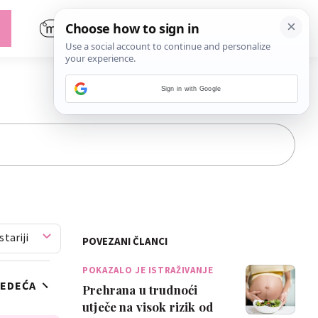
Sign in with Google
stariji
POVEZANI ČLANCI
POKAZALO JE ISTRAŽIVANJE
JEDEĆA
Prehrana u trudnoći
utječe na visok rizik od