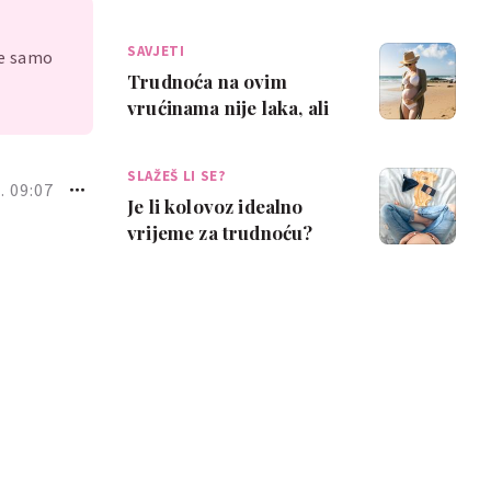
demencije kod djeteta
kasnije u ži…
SAVJETI
je samo
Trudnoća na ovim
vrućinama nije laka, ali
ovi savjeti mogu ti
pomoći
SLAŽEŠ LI SE?
. 09:07
Je li kolovoz idealno
vrijeme za trudnoću?
Neke mame kažu da je
pun pogodak