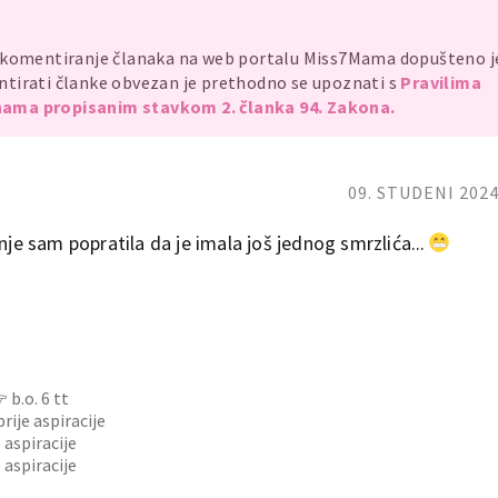
, komentiranje članaka na web portalu Miss7Mama dopušteno 
mentirati članke obvezan je prethodno se upoznati s
Pravilima
ama propisanim stavkom 2. članka 94. Zakona.
09. STUDENI 2024
nje sam popratila da je imala još jednog smrzlića...
 b.o. 6 tt
rije aspiracije
 aspiracije
 aspiracije