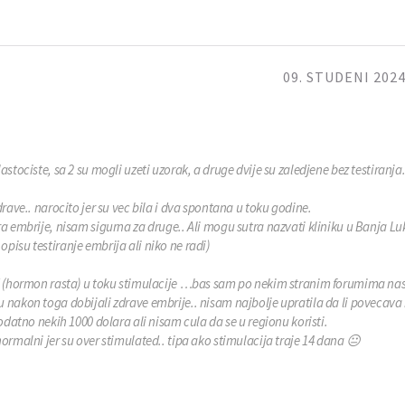
09. STUDENI 2024
stociste, sa 2 su mogli uzeti uzorak, a druge dvije su zaledjene bez testiranja
rave.. narocito jer su vec bila i dva spontana u toku godine.
ra embrije, nisam sigurna za druge.. Ali mogu sutra nazvati kliniku u Banja Lu
isu testiranje embrija ali niko ne radi)
H (hormon rasta) u toku stimulacije …bas sam po nekim stranim forumima nasl
 nakon toga dobijali zdrave embrije.. nisam najbolje upratila da li povecava 
odatno nekih 1000 dolara ali nisam cula da se u regionu koristi.
ormalni jer su over stimulated.. tipa ako stimulacija traje 14 dana 😐