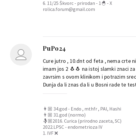
6. 11/25 Škvorc - prirodan - 1🐣 - X
rolica.forum@gmail.com
PuPo24
Cure jutro , 10.dnt od feta , nema crte
imam jos 2 🐧🐧 na istoj slamki znaci za
zavrsim s ovom klinikom i potrazim sre
Dunja da li znas da li u Bosni rade te 
👩🏼 34.god - Endo , mthfr , PAI, Hashi
👨🏼 31.god (normo)
🤱🏼2016. Curica (prirodno zaceta, SC)
2022.LPSC - endometrioza IV
1. IVF ❌