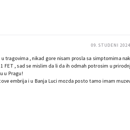
09. STUDENI 2024
 ni u tragovima , nikad gore nisam prosla sa simptomima nak
 1 FET , sad se mislim da li da ih odmah potrosim u prirod
cu u Pragu!
testove embrija i u Banja Luci mozda posto tamo imam muzev