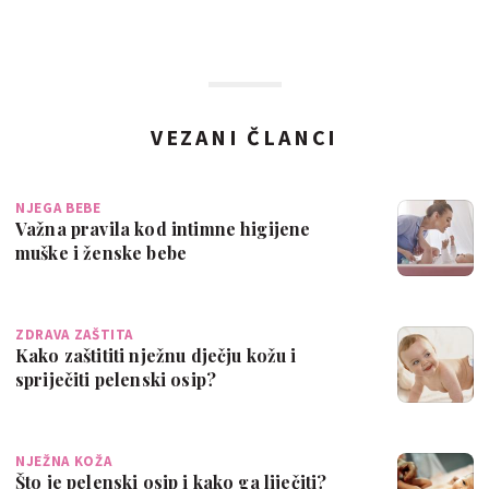
VEZANI ČLANCI
NJEGA BEBE
Važna pravila kod intimne higijene
muške i ženske bebe
ZDRAVA ZAŠTITA
Kako zaštititi nježnu dječju kožu i
spriječiti pelenski osip?
NJEŽNA KOŽA
Što je pelenski osip i kako ga liječiti?