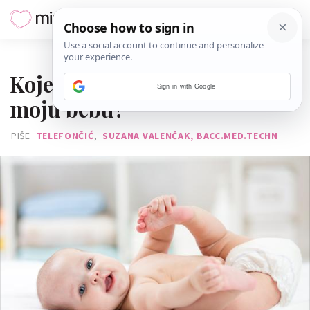
04. LISTOPADA 2017.
Koje su pelene najbolje za
Sign in with Google
moju bebu?
PIŠE
TELEFONČIĆ
,
SUZANA VALENČAK, BACC.MED.TECHN