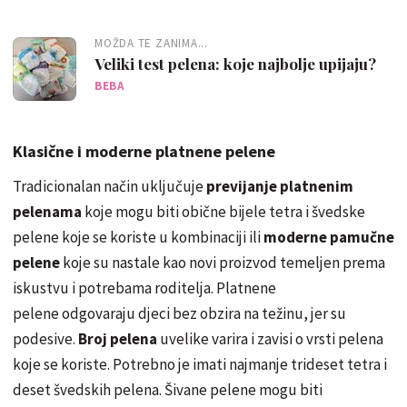
MOŽDA TE ZANIMA...
Veliki test pelena: koje najbolje upijaju?
BEBA
Klasične i moderne platnene pelene
Tradicionalan način uključuje
previjanje platnenim
pelenama
koje mogu biti obične bijele tetra i švedske
pelene koje se koriste u kombinaciji ili
moderne pamučne
pelene
koje su nastale kao novi proizvod temeljen prema
iskustvu i potrebama roditelja. Platnene
pelene odgovaraju djeci bez obzira na težinu, jer su
podesive.
Broj pelena
uvelike varira i zavisi o vrsti pelena
koje se koriste. Potrebno je imati najmanje trideset tetra i
deset švedskih pelena. Šivane pelene mogu biti