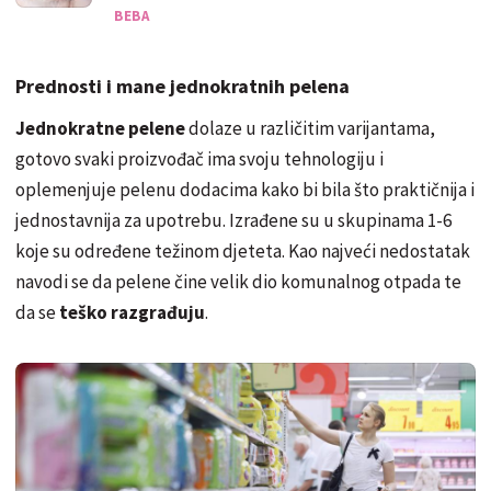
BEBA
Prednosti i mane jednokratnih pelena
Jednokratne pelene
dolaze u različitim varijantama,
gotovo svaki proizvođač ima svoju tehnologiju i
oplemenjuje pelenu dodacima kako bi bila što praktičnija i
jednostavnija za upotrebu. Izrađene su u skupinama 1-6
koje su određene težinom djeteta. Kao najveći nedostatak
navodi se da pelene čine velik dio komunalnog otpada te
da se
teško razgrađuju
.