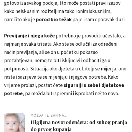
gotovo iza svakog podoja, što može postati pravi izazov
kako neiskusnim roditeljima tako i onim iskusnijim,
naročito ako je
porod bio težak
pa je i sam oporavak duži.
Previjanje i njegu kože
potrebno je provoditi učestalo, a
najmanje svaka tri sata. Ako ste se odlučili za određeni
način previjanja, ali se on u početku pokazao
prezahtjevan, nemojte biti isključivi i odbaciti ga u
potpunosti. Situacija oko djeteta u obitelji se mijenja, ono
raste i sazrijeva te se mijenjaju i njegove potrebe. Kako
vrijeme prolazi, postat ćete
sigurniji u sebe i djetetove
potrebe
, pa možda biti spremni i isprobati nešto novo.
MOŽDA TE ZANIMA...
Higijena novorođenčeta: od suhog pranja
do prvog kupanja