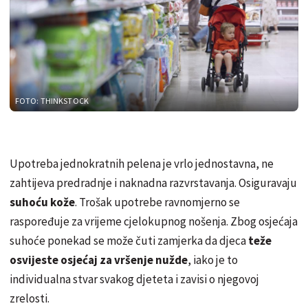
FOTO: THINKSTOCK
Upotreba jednokratnih pelena je vrlo jednostavna, ne
zahtijeva predradnje i naknadna razvrstavanja. Osiguravaju
suhoću kože
. Trošak upotrebe ravnomjerno se
raspoređuje za vrijeme cjelokupnog nošenja. Zbog osjećaja
suhoće ponekad se može čuti zamjerka da djeca
teže
osvijeste osjećaj za vršenje nužde
, iako je to
individualna stvar svakog djeteta i zavisi o njegovoj
zrelosti.