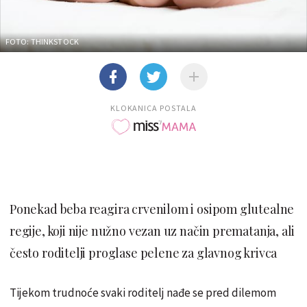
FOTO: THINKSTOCK
KLOKANICA POSTALA
Ponekad beba reagira crvenilom i osipom glutealne
regije, koji nije nužno vezan uz način prematanja, ali
često roditelji proglase pelene za glavnog krivca
Tijekom trudnoće svaki roditelj nađe se pred dilemom