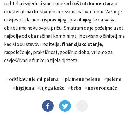
roditelja i svjedoci smo ponekad i
oštrih komentara
u
društvu ili na društvenim mrežama na ovu temu. Važno je
osvijestiti da nema ispravnijeg i pravilnijeg te da svaka
obitelj ima neku svoju priču. Smatram da je poželjno uzeti
najbolje od oba načina i kombinirati ih zavisno o činiteljima
kao što su stavovi roditelja,
financijsko stanje
,
raspoloženje, praktičnost, godišnje doba, vrijeme za
osvješćivanje funkcija tijela djeteta.
#
odvikavanje od pelena
#
platnene pelene
#
pelene
#
higijena
#
njega kože
#
beba
#
novorođenče