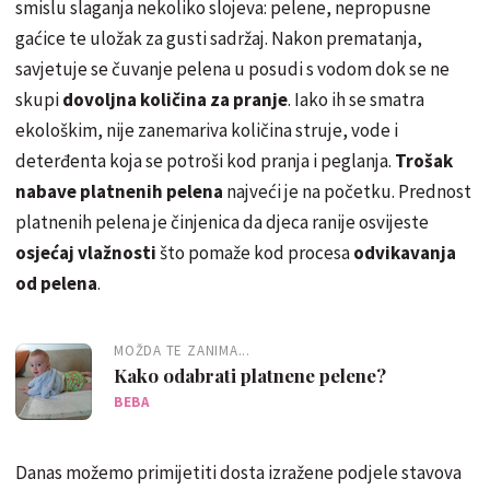
smislu slaganja nekoliko slojeva: pelene, nepropusne
gaćice te uložak za gusti sadržaj. Nakon prematanja,
savjetuje se čuvanje pelena u posudi s vodom dok se ne
skupi
dovoljna količina za pranje
. Iako ih se smatra
ekološkim, nije zanemariva količina struje, vode i
deterđenta koja se potroši kod pranja i peglanja.
Trošak
nabave platnenih pelena
najveći je na početku. Prednost
platnenih pelena je činjenica da djeca ranije osvijeste
osjećaj vlažnosti
što pomaže kod procesa
odvikavanja
od pelena
.
MOŽDA TE ZANIMA...
Kako odabrati platnene pelene?
BEBA
Danas možemo primijetiti dosta izražene podjele stavova