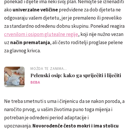
ponekad i dijete ima neki svoj plan. Nemojte se iznenaditi
ako
univerzalne veličine
predviđene za dob djeteta ne
odgovaraju vašem djetetu, jer je premaleno ili preveliko
za standardno određenu dobnu skupinu. Ponekad reagira
crvenilom i osipom glutealne regije
, koji nije nužno vezan
uz
način prematanja
, ali često roditelji proglase pelene
za glavnog krivca.
MOŽDA TE ZANIMA...
Pelenski osip: kako ga spriječiti i liječiti
BEBA
Ne treba smetnuti s uma i činjenicu da se nakon poroda, a
naročito prvog, u vašim životima puno toga mijenja i
potreban je određeni period adaptacije i
upoznavanja.
Novorođenče često mokri i ima stolicu