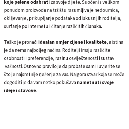
koje pelene odabrati
za svoje dijete. Suočeni s velikom
ponudom proizvoda na tržištu razumljiva je nedoumica,
oklijevanje, prikupljanje podataka od iskusnijih roditelja,
surfanje po internetu i čitanje različitih članaka.
Teško je pronaći
idealan omjer cijene i kvalitete
, a istina
je da nema najboljeg načina. Roditelji imaju različite
osobnosti i preferencije, razinu osviještenosti i sustav
važnosti. Osnovno pravilo je da probate sami i uvjerite se
što je najsretnije rješenje za vas. Najgora stvar koja se može
dogoditi je da vam netko pokušava
nametnuti svoje
ideje i stavove
.