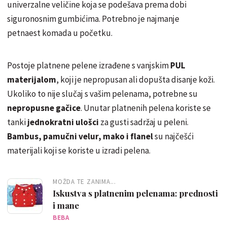
univerzalne veličine koja se podešava prema dobi
siguronosnim gumbićima. Potrebno je najmanje
petnaest komada u početku.
Postoje platnene pelene izrađene s vanjskim
PUL
materijalom
, koji je nepropusan ali dopušta disanje koži.
Ukoliko to nije slučaj s vašim pelenama, potrebne su
nepropusne gačice
. Unutar platnenih pelena koriste se
tanki
jednokratni ulošci
za gusti sadržaj u peleni.
Bambus, pamučni velur, mako i flanel
su najčešći
materijali koji se koriste u izradi pelena.
MOŽDA TE ZANIMA...
Iskustva s platnenim pelenama: prednosti
i mane
BEBA