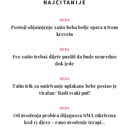
NAJČITANIJE
BEBA
Postoji objašnjenje zašto beba bolje spava u tvom
krevetu
BEBA
Evo zašto trebaš dijete pustiti da bude neuredno
dok jede
BEBA
Tatin trik za smirivanje uplakane bebe postao je
viralan: 'Radi svaki put!'
BEBA
Od uvođenja probira dijagnoza SMA otkrivena
kod 15 djece - rano uvođenje terapi…