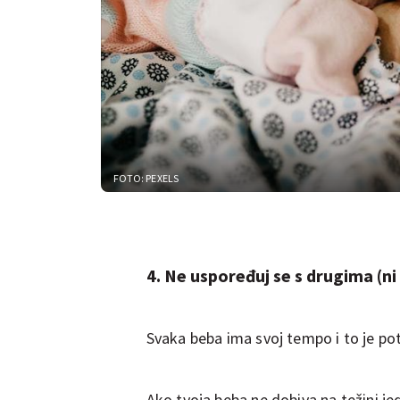
FOTO: PEXELS
4. Ne uspoređuj se s drugima (ni
Svaka beba ima svoj tempo i to je po
Ako tvoja beba ne dobiva na težini je