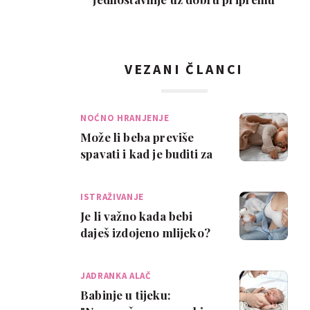
VEZANI ČLANCI
NOĆNO HRANJENJE
Može li beba previše
spavati i kad je buditi za
hranjenje?
ISTRAŽIVANJE
Je li važno kada bebi
daješ izdojeno mlijeko?
Istraživanje kaže - da, i
to zbog…
JADRANKA ALAČ
Babinje u tijeku: