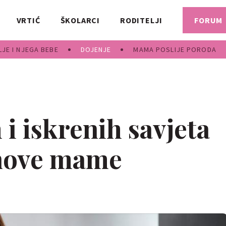
VRTIĆ
ŠKOLARCI
RODITELJI
FORUM
JE I NJEGA BEBE
DOJENJE
MAMA POSLIJE PORODA
 i iskrenih savjeta
 nove mame