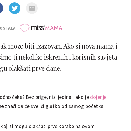
POSTALA
tak može biti izazovan. Ako si nova mama i
simo ti nekoliko iskrenih i korisnih savjeta
ogu olakšati prve dane.
 točno čeka? Bez brige, nisi jedina. Iako je
dojenje
 ne znači da će sve ići glatko od samog početka.
e koji ti mogu olakšati prve korake na ovom