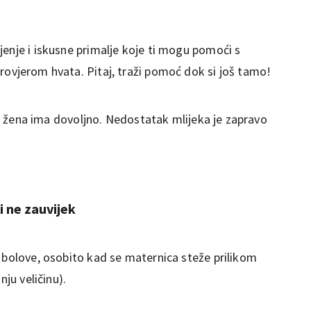
.
jenje i iskusne primalje koje ti mogu pomoći s
provjerom hvata. Pitaj, traži pomoć dok si još tamo!
ina žena ima dovoljno. Nedostatak mlijeka je zapravo
i ne zauvijek
i bolove, osobito kad se maternica steže prilikom
nju veličinu).