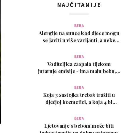
NAJČITANIJE
BEBA
Alergije na sunce kod djece mogu
se javiti u više varijanti, a neke
zahtijevaju…
BEBA
Voditeljica zaspala tijekom
jutarnje emisije - ima malu bebu, a
snimka je urneb…
BEBA
Koja 3 sastojka trebaš tražiti u
dječjoj kozmetici, a koja 4 bi
trebalo izbjega…
BEBA
Ljetovanje s bebom može biti
jednostavnije uz dobru pripremu