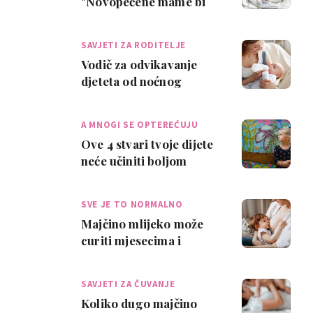
"Novopečene mame bi
najradije zabranile
babinjske posjete"
SAVJETI ZA RODITELJE
Vodič za odvikavanje
djeteta od noćnog
hranjenja
A MNOGI SE OPTEREĆUJU
Ove 4 stvari tvoje dijete
neće učiniti boljom
osobom – opusti se!
SVE JE TO NORMALNO
Majčino mlijeko može
curiti mjesecima i
godinama nakon
prestanka dojenja
SAVJETI ZA ČUVANJE
Koliko dugo majčino