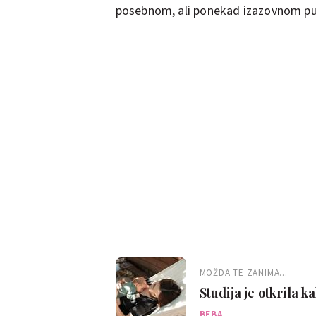
posebnom, ali ponekad izazovnom pu
MOŽDA TE ZANIMA...
Studija je otkrila k
znači za dijete
BEBA