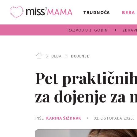
TRUDNOĆA
BEBA
RAZVOJ U 1. GODINI
ZDRAVL
BEBA
DOJENJE
Pet praktičnih
za dojenje za
PIŠE
KARINA ŠIŽDRAK
02. LISTOPADA 2025.