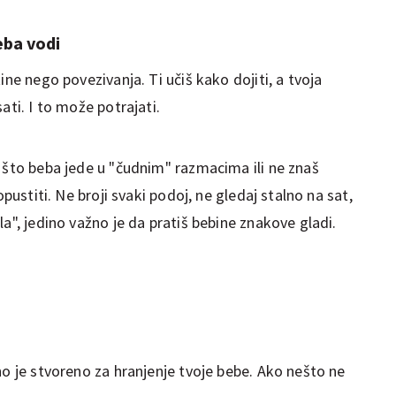
eba vodi
ine nego povezivanja. Ti učiš kako dojiti, a tvoja
ati. I to može potrajati.
 što beba jede u "čudnim" razmacima ili ne znaš
opustiti. Ne broji svaki podoj, ne gledaj stalno na sat,
a", jedino važno je da pratiš bebine znakove gladi.
no je stvoreno za hranjenje tvoje bebe. Ako nešto ne