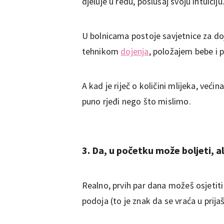
djeluje u redu, poslušaj svoju intuiciju
U bolnicama postoje savjetnice za do
tehnikom
dojenja
, položajem bebe i 
A kad je riječ o količini mlijeka, već
puno rjeđi nego što mislimo.
3. Da, u početku može boljeti, al
Realno, prvih par dana možeš osjetit
podoja (to je znak da se vraća u prijaš