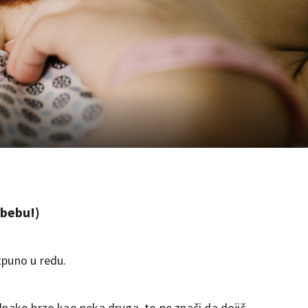
 bebu!)
tpuno u redu.
dnako brzo kao neka druga, to ne znači da dojiš