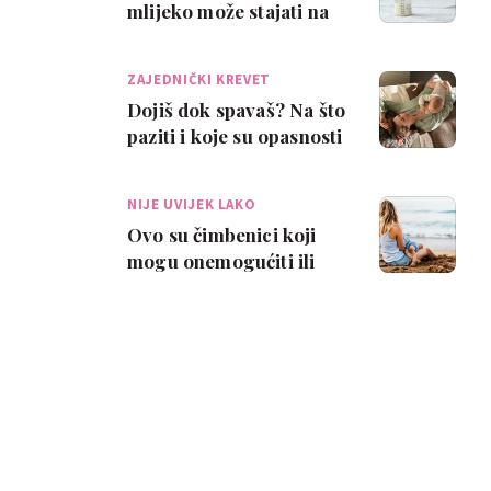
mlijeko može stajati na
sobnoj temperaturi?
ZAJEDNIČKI KREVET
Dojiš dok spavaš? Na što
paziti i koje su opasnosti
NIJE UVIJEK LAKO
Ovo su čimbenici koji
mogu onemogućiti ili
otežati dojenje