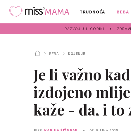
TRUDNOĆA
BEBA
RAZVOJ U 1. GODINI
ZDRAVL
BEBA
DOJENJE
Je li važno ka
izdojeno mlije
kaže - da, i to
PIŠE
KARINA ŠIŽDRAK
08. RUJNA 2025.