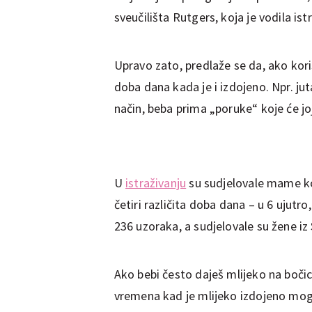
sveučilišta Rutgers, koja je vodila ist
Upravo zato, predlaže se da, ako kori
doba dana kada je i izdojeno. Npr. jut
način, beba prima „poruke“ koje će jo
U
istraživanju
su sudjelovale mame koj
četiri različita doba dana – u 6 ujutro
236 uzoraka, a sudjelovale su žene iz
Ako bebi često daješ mlijeko na boči
vremena kad je mlijeko izdojeno mogla