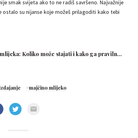
nije smak svijeta ako to ne radiš savršeno. Najvažnije
Sve ostalo su nijanse koje možeš prilagoditi kako tebi
lijeka: Koliko može stajati i kako ga pravilno
izdajanje
#
majčino mlijeko