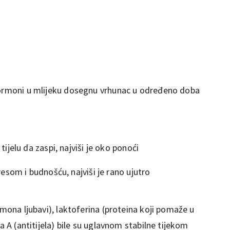
 hormoni u mlijeku dosegnu vrhunac u određeno doba
jelu da zaspi, najviši je oko ponoći
esom i budnošću, najviši je rano ujutro
rmona ljubavi), laktoferina (proteina koji pomaže u
na A (antitijela) bile su uglavnom stabilne tijekom