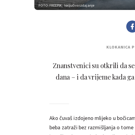
FOTO: FREEPIK
; Isključivo izdajanje
KLOKANICA 
Znanstvenici su otkrili da s
dana – i da vrijeme kada ga
Ako čuvaš izdojeno mlijeko u bočicama
beba zatraži bez razmišljanja o tome