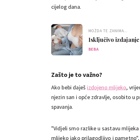
cijelog dana.
MOŽDA TE ZANIMA...
Isključivo izdajanje
BEBA
Zašto je to važno?
Ako bebi daješ
izdojeno mlijeko
, vrij
njezin san i opće zdravlje, osobito u 
spavanja.
"Vidjeli smo razlike u sastavu mlijek
mlijeko jako prilagodljivo i pametno"