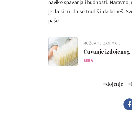
navike spavanja i budnosti. Naravno, 
je da si tu, da se trudiš i da brineš. 
paše.
MOŽDA TE ZANIMA...
Čuvanje izdojenog m
pohraniti?
BEBA
#
dojenje
#