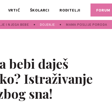
VRTIĆ
ŠKOLARCI
RODITELJI
FORUM
JE I NJEGA BEBE
DOJENJE
MAMA POSLIJE PORODA
da bebi daješ
ko? Istraživanje
 zbog sna!