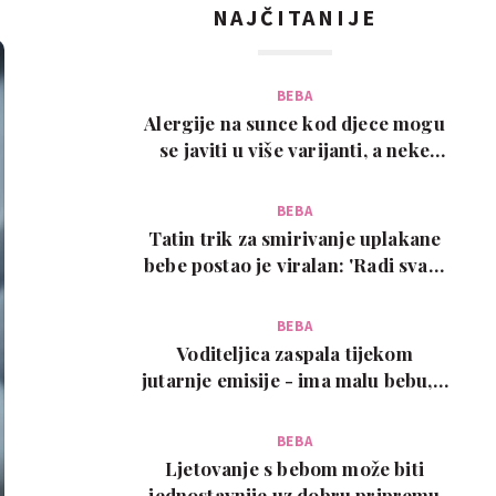
NAJČITANIJE
BEBA
Alergije na sunce kod djece mogu
se javiti u više varijanti, a neke
zahtijevaju…
BEBA
Tatin trik za smirivanje uplakane
bebe postao je viralan: 'Radi svaki
put!'
BEBA
Voditeljica zaspala tijekom
jutarnje emisije - ima malu bebu, a
snimka je urneb…
BEBA
Ljetovanje s bebom može biti
jednostavnije uz dobru pripremu