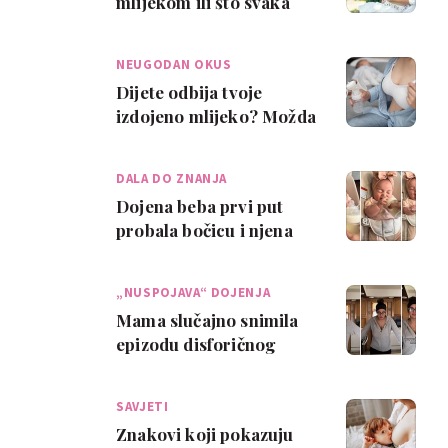
mlijekom ili što svaka
mama koja prvi put doji
treba zn…
NEUGODAN OKUS
Dijete odbija tvoje
izdojeno mlijeko? Možda
ima previše lipaza!
DALA DO ZNANJA
Dojena beba prvi put
probala bočicu i njena
reakcija je urnebesna!
Nije dobro p…
„NUSPOJAVA“ DOJENJA
Mama slučajno snimila
epizodu disforičnog
refleksa otpuštanja
mlijeka. Evo o če…
SAVJETI
Znakovi koji pokazuju