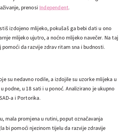
raživanje, prenosi
Independent
.
stiš izdojeno mlijeko, pokušaš ga bebi dati u ono
arnje mlijeko ujutro, a noćno mlijeko navečer. Na taj
j pomoći da razvije zdrav ritam sna i budnosti.
e su nedavno rodile, a izdojile su uzorke mlijeka u
, u podne, u 18 sati i u ponoć. Analizirano je ukupno
 SAD-a i Portorika.
cu, mala promjena u rutini, poput označavanja
 bi pomoći njezinom tijelu da razvije zdravije