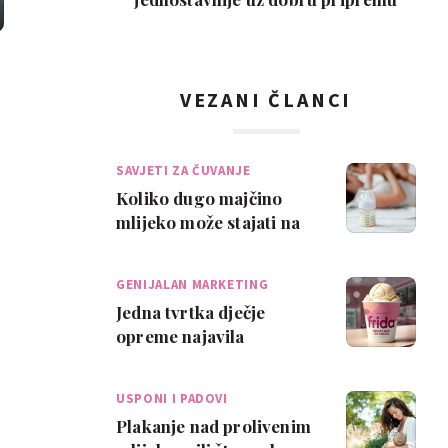
VEZANI ČLANCI
SAVJETI ZA ČUVANJE
Koliko dugo majčino
mlijeko može stajati na
sobnoj temperaturi?
GENIJALAN MARKETING
Jedna tvrtka dječje
opreme najavila
sladoled od izdojenog
mlijeka: 'The breast …
USPONI I PADOVI
Plakanje nad prolivenim