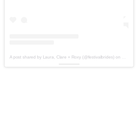
A post shared by Laura, Clare + Roxy (@festivalbrides)
on
Feb 5, 