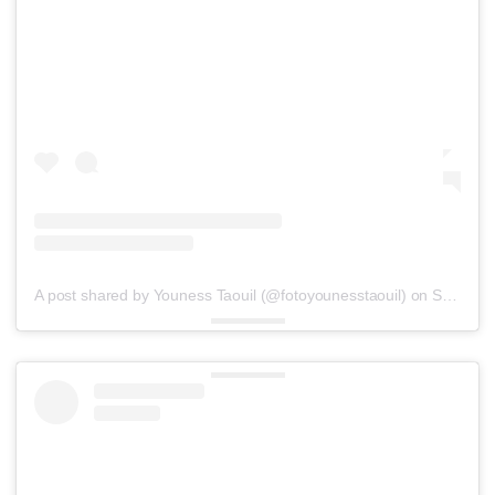
A post shared by Youness Taouil (@fotoyounesstaouil)
on
Sep 18, 2018 at 12:37pm PDT