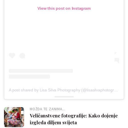
View this post on Instagram
A post shared by Lisa Silva Photography (@lisasilvaphotography)
o
MOŽDA TE ZANIMA...
Veličanstvene fotografije: Kako dojenje
izgleda diljem svijeta