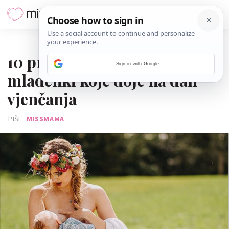
08. LIPNJA 2019.
10 prekrasnih fotografija
Sign in with Google
mladenki koje doje na dan
vjenčanja
PIŠE
MISSMAMA