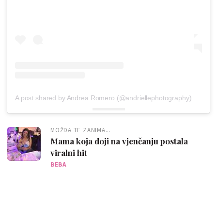
A post shared by Andrea Romero (@andriellephotography)
on
Jan 
MOŽDA TE ZANIMA...
Mama koja doji na vjenčanju postala
viralni hit
BEBA