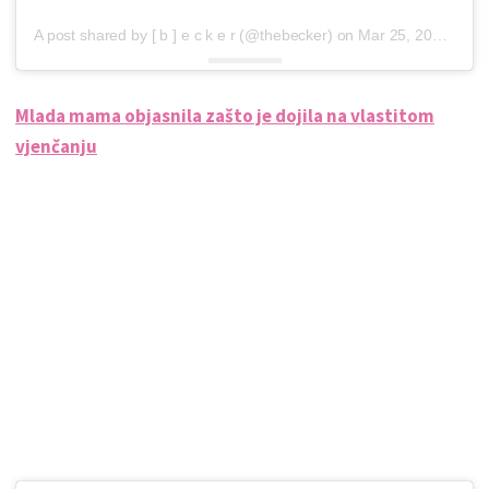
A post shared by [ b ] e c k e r (@thebecker)
on
Mar 25, 2016 at 11:46am PDT
Mlada mama objasnila zašto je dojila na vlastitom
vjenčanju