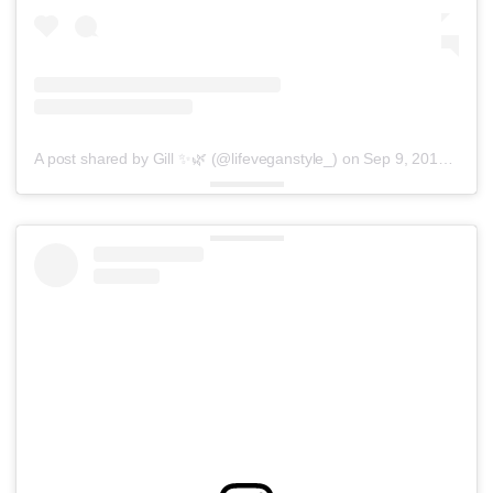
A post shared by Gill ✨🌿 (@lifeveganstyle_)
on
Sep 9, 2018 at 1:53am PDT