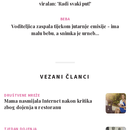
viralan: 'Radi svaki put!'
BEBA
Voditeljica zaspala tijekom jutarnje emisije - ima
malu bebu, a snimka je urneb…
VEZANI ČLANCI
DRUŠTVENE MREŽE
Mama nasmijala Internet nakon kritika
zbog dojenja u restoranu
TJEDAN DOJENJA