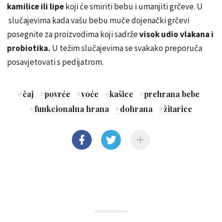
kamilice ili lipe
koji će smiriti bebu i umanjiti grčeve. U
slučajevima kada vašu bebu muče dojenački grčevi
posegnite za proizvodima koji sadrže
visok udio vlakana i
probiotika.
U težim slučajevima se svakako preporuča
posavjetovati s pedijatrom.
#
čaj
#
povrće
#
voće
#
kašice
#
prehrana bebe
#
funkcionalna hrana
#
dohrana
#
žitarice