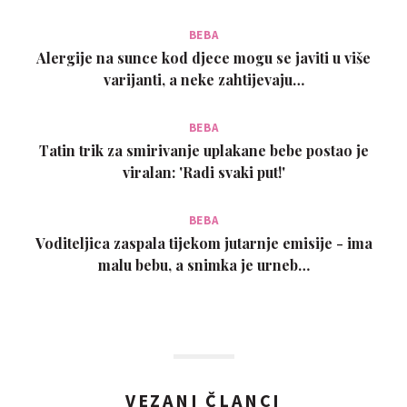
BEBA
Alergije na sunce kod djece mogu se javiti u više
varijanti, a neke zahtijevaju…
BEBA
Tatin trik za smirivanje uplakane bebe postao je
viralan: 'Radi svaki put!'
BEBA
Voditeljica zaspala tijekom jutarnje emisije - ima
malu bebu, a snimka je urneb…
VEZANI ČLANCI