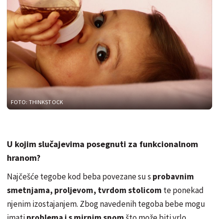
FOTO: THINKSTOCK
U kojim slučajevima posegnuti za funkcionalnom
hranom?
Najčešće tegobe kod beba povezane su s
probavnim
smetnjama, proljevom, tvrdom stolicom
te ponekad
njenim izostajanjem. Zbog navedenih tegoba bebe mogu
imati
problema i s mirnim snom
što može biti vrlo