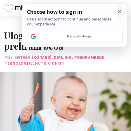
03. OŽUJKA 2017.
Uloga funkcionalne hrane u
Sign in with Google
prehrani beba
PIŠE
NATAŠA ŠOŠTARIĆ, DIPL.ING. PREHRAMBENE
TEHNOLOGIJE, NUTRICIONIST