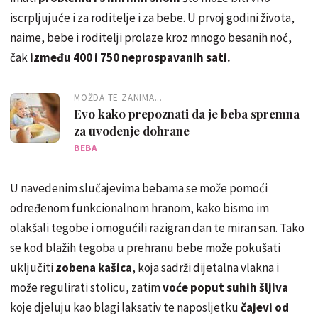
iscrpljujuće i za roditelje i za bebe. U prvoj godini života,
naime, bebe i roditelji prolaze kroz mnogo besanih noć,
čak
između 400 i 750 neprospavanih sati.
MOŽDA TE ZANIMA...
Evo kako prepoznati da je beba spremna
za uvođenje dohrane
BEBA
U navedenim slučajevima bebama se može pomoći
određenom funkcionalnom hranom, kako bismo im
olakšali tegobe i omogućili razigran dan te miran san. Tako
se kod blažih tegoba u prehranu bebe može pokušati
uključiti
zobena kašica
, koja sadrži dijetalna vlakna i
može regulirati stolicu, zatim
voće poput suhih šljiva
koje djeluju kao blagi laksativ te naposljetku
čajevi od