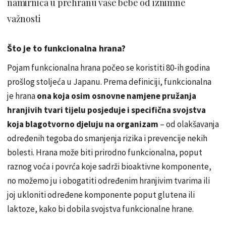
namirnica u prehranu vaše bebe od iznimne
važnosti
Što je to funkcionalna hrana?
Pojam funkcionalna hrana počeo se koristiti 80-ih godina
prošlog stoljeća u Japanu. Prema definiciji, funkcionalna
je hrana
ona koja osim osnovne namjene pružanja
hranjivih tvari tijelu posjeduje i specifična svojstva
koja blagotvorno djeluju na organizam
– od olakšavanja
određenih tegoba do smanjenja rizika i prevencije nekih
bolesti. Hrana može biti prirodno funkcionalna, poput
raznog voća i povrća koje sadrži bioaktivne komponente,
no možemo ju i obogatiti određenim hranjivim tvarima ili
joj ukloniti određene komponente poput glutena ili
laktoze, kako bi dobila svojstva funkcionalne hrane.