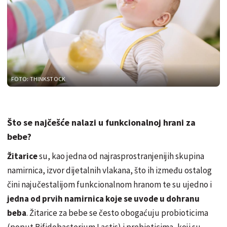
FOTO: THINKSTOCK
Što se najčešće nalazi u funkcionalnoj hrani za
bebe?
Žitarice
su, kao jedna od najrasprostranjenijih skupina
namirnica, izvor dijetalnih vlakana, što ih između ostalog
čini najučestalijom funkcionalnom hranom te su ujedno i
jedna od prvih namirnica koje se uvode u dohranu
beba
. Žitarice za bebe se često obogaćuju probioticima
(poput Bifidobacterium Lactis) i prebioticima, koji su