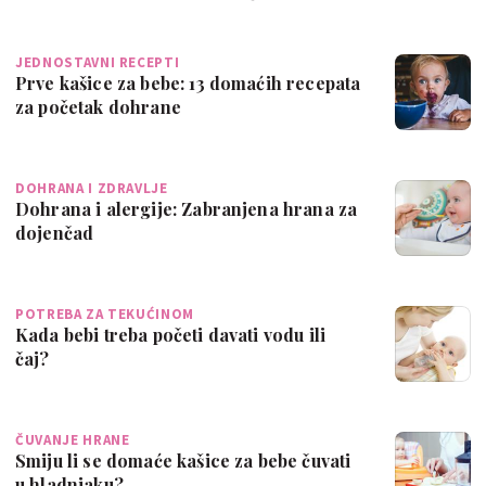
JEDNOSTAVNI RECEPTI
Prve kašice za bebe: 13 domaćih recepata
za početak dohrane
DOHRANA I ZDRAVLJE
Dohrana i alergije: Zabranjena hrana za
dojenčad
POTREBA ZA TEKUĆINOM
Kada bebi treba početi davati vodu ili
čaj?
ČUVANJE HRANE
Smiju li se domaće kašice za bebe čuvati
u hladnjaku?