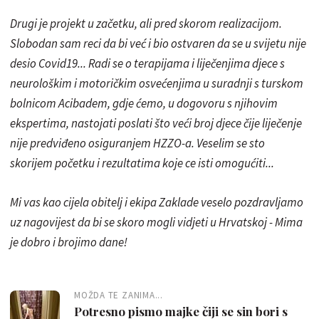
Drugi je projekt u začetku, ali pred skorom realizacijom.
Slobodan sam reci da bi već i bio ostvaren da se u svijetu nije
desio Covid19... Radi se o terapijama i liječenjima djece s
neurološkim i motoričkim osvećenjima u suradnji s turskom
bolnicom Acibadem, gdje ćemo, u dogovoru s njihovim
ekspertima, nastojati poslati što veći broj djece čije liječenje
nije predviđeno osiguranjem HZZO-a. Veselim se sto
skorijem početku i rezultatima koje ce isti omogućiti...
Mi vas kao cijela obitelj i ekipa Zaklade veselo pozdravljamo
uz nagovijest da bi se skoro mogli vidjeti u Hrvatskoj - Mima
je dobro i brojimo dane!
MOŽDA TE ZANIMA...
Potresno pismo majke čiji se sin bori s