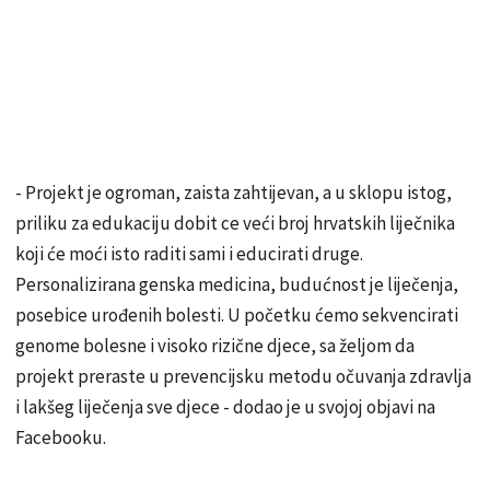
- Projekt je ogroman, zaista zahtijevan, a u sklopu istog,
priliku za edukaciju dobit ce veći broj hrvatskih liječnika
koji će moći isto raditi sami i educirati druge.
Personalizirana genska medicina, budućnost je liječenja,
posebice urođenih bolesti. U početku ćemo sekvencirati
genome bolesne i visoko rizične djece, sa željom da
projekt preraste u prevencijsku metodu očuvanja zdravlja
i lakšeg liječenja sve djece - dodao je u svojoj objavi na
Facebooku.