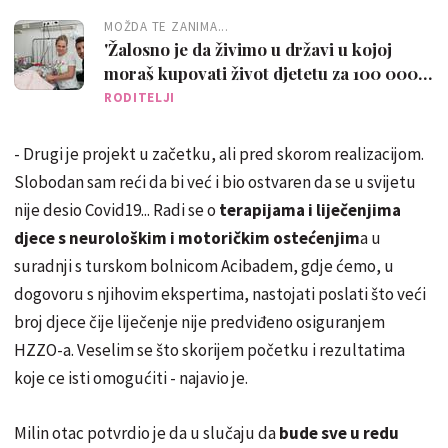
MOŽDA TE ZANIMA...
'Žalosno je da živimo u državi u kojoj
moraš kupovati život djetetu za 100 000
kuna'
RODITELJI
- Drugi je projekt u začetku, ali pred skorom realizacijom.
Slobodan sam reći da bi već i bio ostvaren da se u svijetu
nije desio Covid19... Radi se o
terapijama i liječenjima
djece s neurološkim i motoričkim ostećenjim
a u
suradnji s turskom bolnicom Acibadem, gdje ćemo, u
dogovoru s njihovim ekspertima, nastojati poslati što veći
broj djece čije liječenje nije predviđeno osiguranjem
HZZO-a. Veselim se što skorijem početku i rezultatima
koje ce isti omogućiti - najavio je.
Milin otac potvrdio je da u slučaju da
bude sve u redu