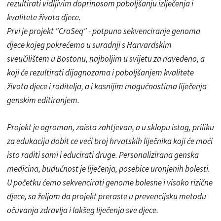
rezultirati vidljivim doprinosom poboljšanju izlječenja i
kvalitete života djece.
Prvi je projekt "CroSeq" - potpuno sekvenciranje genoma
djece kojeg pokrećemo u suradnji s Harvardskim
sveučilištem u Bostonu, najboljim u svijetu za navedeno, a
koji će rezultirati dijagnozama i poboljšanjem kvalitete
života djece i roditelja, a i kasnijim mogućnostima liječenja
genskim editiranjem.
Projekt je ogroman, zaista zahtjevan, a u sklopu istog, priliku
za edukaciju dobit ce veći broj hrvatskih liječnika koji će moći
isto raditi sami i educirati druge. Personalizirana genska
medicina, budućnost je liječenja, posebice uronjenih bolesti.
U početku ćemo sekvencirati genome bolesne i visoko rizične
djece, sa željom da projekt preraste u prevencijsku metodu
očuvanja zdravlja i lakšeg liječenja sve djece.