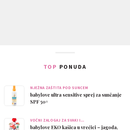
TOP
PONUDA
NJEŽNA ZAŠTITA POD SUNCEM
babylove ultra sensitive sprej za sunčanje
SPF 50+
VOĆNI ZALOGAJ ZA SVAKI I…
babylove EKO kašica u vrećici – jagoda,