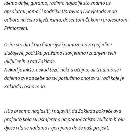
Idemo dalje, guramo, radimo najbolje sto znamo uz
apsolutnu pomoć i podršku Upravnog i Savjetodavnog
odbora na ćelu s liječnicima, docentom Ćukom i profesorom
Primorcem.
Osim sto direktno financijski pomažemo za pojedine
slučajeve, podršku pružamo i savjetima i znanjem svih
uključenih u rad Zaklade.
Nekad je lakše, nekad teze, nekad očajno, ali trudimo se i
dajemo sve od sebe da svi poslužimo onoj svrsi radi koje je
Zaklada i osnovana.
Htio bi samo naglasiti, i najaviti, da Zaklada pokreće dva
projekta koja su usmjerena na pomoć zaista velikom broju
djece i da se nadamo i vjerujemo da će naši projekti