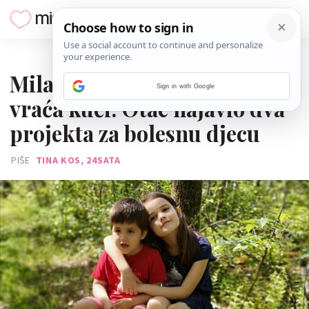
08. SRPNJA 2020.
Mila Rončević uskoro se
Sign in with Google
vraća kući: Otac najavio dva
projekta za bolesnu djecu
PIŠE
TINA KOS, 24SATA