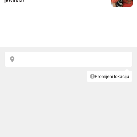
povukla!'