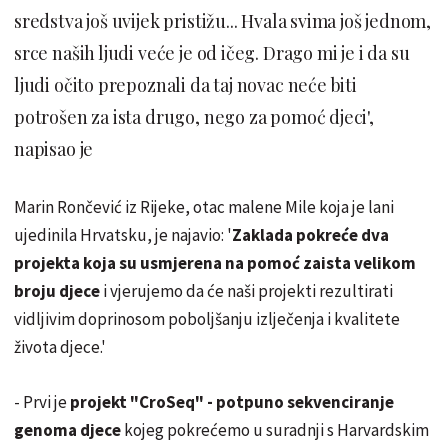
sredstva još uvijek pristižu... Hvala svima još jednom,
srce naših ljudi veće je od ičeg. Drago mi je i da su
ljudi očito prepoznali da taj novac neće biti
potrošen za ista drugo, nego za pomoć djeci',
napisao je
Marin Rončević iz Rijeke, otac malene Mile koja je lani
ujedinila Hrvatsku, je najavio: '
Zaklada pokreće dva
projekta koja su usmjerena na pomoć zaista velikom
broju djece
i vjerujemo da će naši projekti rezultirati
vidljivim doprinosom poboljšanju izlječenja i kvalitete
života djece.'
- Prvi je
projekt "CroSeq" - potpuno sekvenciranje
genoma djece
kojeg pokrećemo u suradnji s Harvardskim