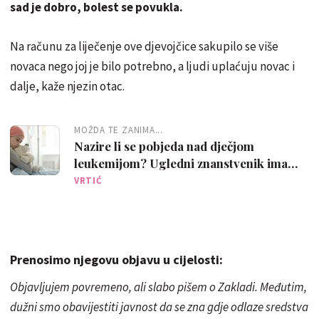
sad je dobro, bolest se povukla.
Na računu za liječenje ove djevojčice sakupilo se više
novaca nego joj je bilo potrebno, a ljudi uplaćuju novac i
dalje, kaže njezin otac.
MOŽDA TE ZANIMA...
Nazire li se pobjeda nad dječjom
leukemijom? Ugledni znanstvenik ima
odgovor
VRTIĆ
Prenosimo njegovu objavu u cijelosti:
Objavljujem povremeno, ali slabo pišem o Zakladi. Međutim,
dužni smo obavijestiti javnost da se zna gdje odlaze sredstva