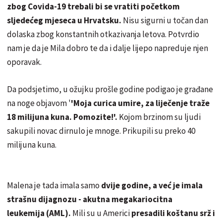
zbog Covida-19 trebali bi se vratiti početkom
sljedećeg mjeseca u Hrvatsku.
Nisu sigurni u točan dan
dolaska zbog konstantnih otkazivanja letova. Potvrdio
nam je da je Mila dobro te da i dalje lijepo napreduje njen
oporavak.
Da podsjetimo, u ožujku prošle godine podigao je građane
na noge objavom '
'Moja curica umire, za liječenje traže
18 milijuna kuna. Pomozite!'.
Kojom brzinom su ljudi
sakupili novac dirnulo je mnoge. Prikupili su preko 40
milijuna kuna.
Malena je tada imala samo
dvije godine, a već je imala
strašnu dijagnozu - akutna megakariocitna
leukemija (AML).
Mili su u Americi
presadili koštanu srž i