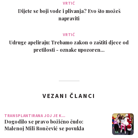
VRTIĆ
Dijete se boji vode i plivanja? Evo što možeš
napraviti
VRTIĆ
Udruge apeliraju: Trebamo zakon o zaštiti djece od
pretilosti - oznake upozoren…
VEZANI ČLANCI
TRANSPLANTIRANA JOJ JE K…
Dogodilo se pravo božićno čudo:
Malenoj Mili Rončević se povukla
leukemija