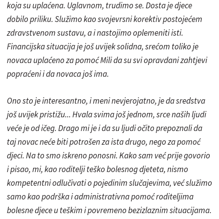
koja su uplaćena. Uglavnom, trudimo se. Dosta je djece
dobilo priliku. Služimo kao svojevrsni korektiv postojećem
zdravstvenom sustavu, a i nastojimo oplemeniti isti.
Financijska situacija je još uvijek solidna, srećom toliko je
novaca uplaćeno za pomoć Mili da su svi opravdani zahtjevi
popraćeni i da novaca još ima.
Ono sto je interesantno, i meni nevjerojatno, je da sredstva
još uvijek pristižu... Hvala svima još jednom, srce naših ljudi
veće je od ičeg. Drago mi je i da su ljudi očito prepoznali da
taj novac neće biti potrošen za ista drugo, nego za pomoć
djeci. Na to smo iskreno ponosni. Kako sam već prije govorio
i pisao, mi, kao roditelji teško bolesnog djeteta, nismo
kompetentni odlučivati o pojedinim slučajevima, već služimo
samo kao podrška i administrativna pomoć roditeljima
bolesne djece u teškim i povremeno bezizlaznim situacijama.