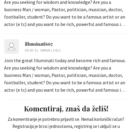
Are you seeking for wisdom and knowledge? Are you a
business Man / woman, Pastor, politician, musician, doctor,
footballer, student? Do you want to be a famous artist or an
actor (e tc) and you want to be rich, powerful and famous in
the world? Join the Illuminati New World Order and let you
dreams come through, become a member today and receive
illuminati667
the sum of 3 million euros ever week with a car whatsapp
00:05 31. SRPANJ 2021.
+12536174810 (chiefpriest666@gmail.com)
Join the great Illuminati today and become rich and famous.
Are you seeking for wisdom and knowledge? Are you a
business Man / woman, Pastor, politician, musician, doctor,
footballer, student? Do you want to be a famous artist or an
actor (e tc) and you want to be rich, powerful and famous in
the world? Join the Illuminati New World Order and let you
dreams come through, become a member today and receive
Komentiraj, znaš da želiš!
the sum of 3 million euros ever week with a car whatsapp
+12536174810 (chiefpriest666@gmail.com)
Za komentiranje je potrebno prijaviti se. Nemaš korisnički račun?
Registracija je brza i jednostavna, registriraj se i uključi se u