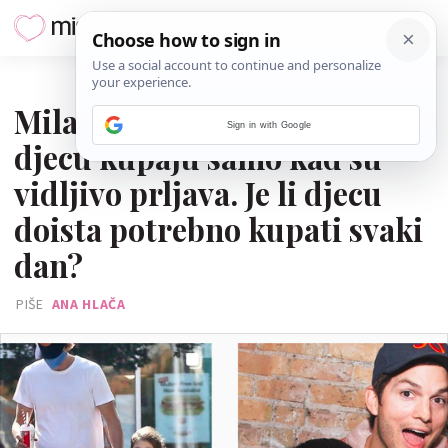
29. SRPNJA 2021.
Mila Kunis i Ashton Kutcher
Sign in with Google
djecu kupaju samo kad su
vidljivo prljava. Je li djecu
doista potrebno kupati svaki
dan?
PIŠE
ANA HLAČA