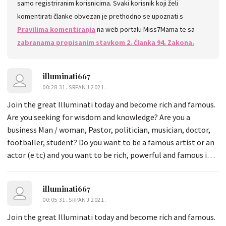
samo registriranim korisnicima. Svaki korisnik koji želi
komentirati članke obvezan je prethodno se upoznati s
Pravilima komentiranja
na web portalu Miss7Mama te sa
zabranama propisanim stavkom 2. članka 94. Zakona.
illuminati667
00:28 31. SRPANJ 2021.
Join the great Illuminati today and become rich and famous.
Are you seeking for wisdom and knowledge? Are you a
business Man / woman, Pastor, politician, musician, doctor,
footballer, student? Do you want to be a famous artist or an
actor (e tc) and you want to be rich, powerful and famous in
the world? Join the Illuminati New World Order and let you
dreams come through, become a member today and receive
illuminati667
the sum of 3 million euros ever week with a car whatsapp
00:05 31. SRPANJ 2021.
+12536174810 (chiefpriest666@gmail.com)
Join the great Illuminati today and become rich and famous.