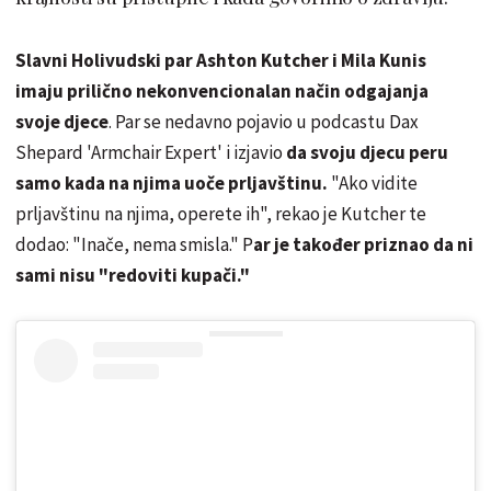
Slavni Holivudski par Ashton Kutcher i Mila Kunis
imaju prilično nekonvencionalan način odgajanja
svoje djece
. Par se nedavno pojavio u podcastu Dax
Shepard 'Armchair Expert' i izjavio
da svoju djecu peru
samo kada na njima uoče prljavštinu.
"Ako vidite
prljavštinu na njima, operete ih", rekao je Kutcher te
dodao: "Inače, nema smisla." P
ar je također priznao da ni
sami nisu "redoviti kupači."