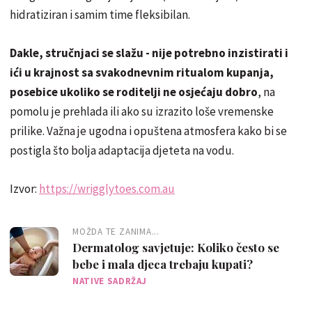
hidratiziran i samim time fleksibilan.
Dakle, stručnjaci se slažu - nije potrebno inzistirati i
ići u krajnost sa svakodnevnim ritualom kupanja,
posebice ukoliko se roditelji ne osjećaju dobro
, na
pomolu je prehlada ili ako su izrazito loše vremenske
prilike. Važna je ugodna i opuštena atmosfera kako bi se
postigla što bolja adaptacija djeteta na vodu.
Izvor:
https://wrigglytoes.com.au
MOŽDA TE ZANIMA...
Dermatolog savjetuje: Koliko često se
bebe i mala djeca trebaju kupati?
NATIVE SADRŽAJ