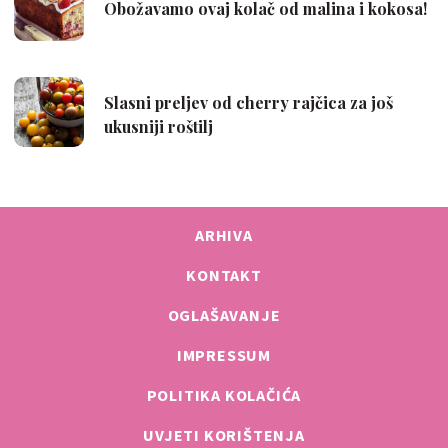
ARHIVA
KONTAKT
OGLAŠAVANJE
IMPRESSUM
POLITIKA KOLAČIĆA
UVJETI KORIŠTENJA