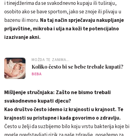
i tinejdžerima da se svakodnevno kupaju ili tuširaju,
osobito ako se bave sportom, jako se znoje ili plivaju u
bazenu ili moru.
Na taj način sprječavaju nakupljanje
prljavštine, mikroba i ulja na koži te potencijalno
izazivanje akni.
MOŽDA TE ZANIMA...
Koliko često bi se bebe trebale kupati?
BEBA
Mišljenje stručnjaka: Zašto ne bismo trebali
svakodnevno kupati djecu?
Kao društvo često idemo iz krajnosti u krajnost. Te
krajnosti su pristupne i kada govorimo o zdravlju.
Često u želji da suzbijemo bilo koju vrstu bakterija koje bi
mogle predstavljati rizik za naše zdravlje, posežemo za