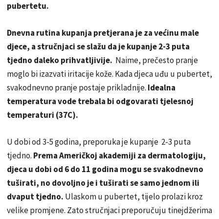
pubertetu.
Dnevna rutina kupanja pretjerana je za većinu male
djece, a stručnjaci se slažu da je kupanje 2-3 puta
tjedno daleko prihvatljivije.
Naime, prečesto pranje
moglo bi izazvati iritacije kože. Kada djeca uđu u pubertet,
svakodnevno pranje postaje prikladnije.
Idealna
temperatura vode trebala bi odgovarati tjelesnoj
temperaturi (37C).
U dobi od 3-5 godina, preporuka je kupanje 2-3 puta
tjedno.
Prema Američkoj akademiji za dermatologiju,
djeca u dobi od 6 do 11 godina mogu se svakodnevno
tuširati, no dovoljno je i tuširati se samo jednom ili
dvaput tjedno.
Ulaskom u pubertet, tijelo prolazi kroz
velike promjene. Zato stručnjaci preporučuju tinejdžerima