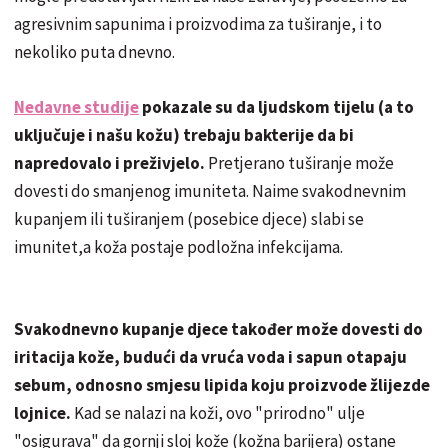
agresivnim sapunima i proizvodima za tuširanje, i to
nekoliko puta dnevno.
Nedavne studije
pokazale su da ljudskom tijelu (a to
uključuje i našu kožu) trebaju bakterije da bi
napredovalo i preživjelo.
Pretjerano tuširanje može
dovesti do smanjenog imuniteta. Naime svakodnevnim
kupanjem ili tuširanjem (posebice djece) slabi se
imunitet,a koža postaje podložna infekcijama.
Svakodnevno kupanje djece također može dovesti do
iritacija kože, budući da vruća voda i sapun otapaju
sebum, odnosno smjesu lipida koju proizvode žlijezde
lojnice.
Kad se nalazi na koži, ovo "prirodno" ulje
"osigurava" da gornji sloj kože (kožna barijera) ostane