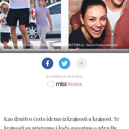
FOTO: HTTPS://WWW.INSTAGRAM.COM/BUGBITEMILA/
; Slavni Holivudski par
Ashton Kutcher i Mila Kunis roditelji su dvoje djece
KLOKANICA POSTALA
Kao društvo često idemo iz krajnosti u krajnost. Te
krajnosti su pristupne i kada govorimo o zdravlju.