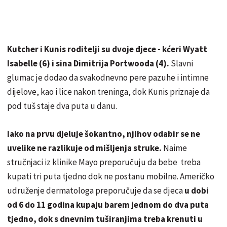
Kutcher i Kunis roditelji su dvoje djece - kćeri Wyatt
Isabelle (6) i sina Dimitrija Portwooda (4).
Slavni
glumac je dodao da svakodnevno pere pazuhe i intimne
dijelove, kao i lice nakon treninga, dok Kunis priznaje da
pod tuš staje dva puta u danu.
Iako na prvu djeluje šokantno, njihov odabir se ne
uvelike ne razlikuje od mišljenja struke.
Naime
stručnjaci iz klinike Mayo preporučuju da bebe treba
kupati tri puta tjedno dok ne postanu mobilne. Američko
udruženje dermatologa preporučuje da se djeca
u dobi
od 6 do 11 godina kupaju barem jednom do dva puta
tjedno, dok s dnevnim tuširanjima treba krenuti u