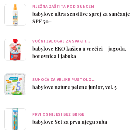
NJEŽNA ZAŠTITA POD SUNCEM
babylove ultra sensitive sprej za sunčanje
SPF 50+
VOĆNI ZALOGAJ ZA SVAKI I…
babylove EKO kašica u vrećici – jagoda,
borovnica i jabuka
SUHOĆA ZA VELIKE PUSTOLO…
babylove nature pelene junior, vel. 5
PRVI OSMIJESI BEZ BRIGE
babylove Set za prvu njegu zuba