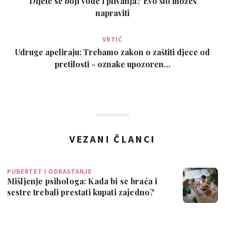
Dijete se boji vode i plivanja? Evo što možeš
napraviti
VRTIĆ
Udruge apeliraju: Trebamo zakon o zaštiti djece od
pretilosti - oznake upozoren…
VEZANI ČLANCI
PUBERTET I ODRASTANJE
Mišljenje psihologa: Kada bi se braća i
sestre trebali prestati kupati zajedno?