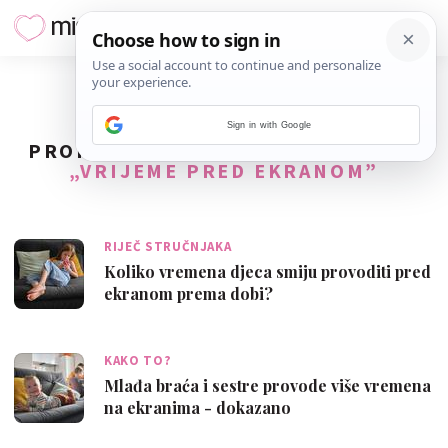
Sign in with Google
PRONAĐENO
11
REZULTATA ZA TAG
„VRIJEME PRED EKRANOM”
RIJEČ STRUČNJAKA
Koliko vremena djeca smiju provoditi pred
ekranom prema dobi?
KAKO TO?
Mlađa braća i sestre provode više vremena
na ekranima - dokazano