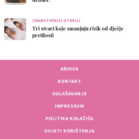
ZNANSTVENICI OTKRILI
Tri stvari koje smanjuju rizik od dječje
pretilosti
ARHIVA
KONTAKT
OGLAŠAVANJE
IMPRESSUM
POLITIKA KOLAČIĆA
UVJETI KORIŠTENJA