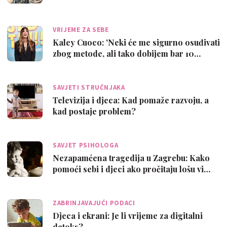
VRIJEME ZA SEBE
Kaley Cuoco: 'Neki će me sigurno osuđivati
zbog metode, ali tako dobijem bar 10…
SAVJETI STRUČNJAKA
Televizija i djeca: Kad pomaže razvoju, a
kad postaje problem?
SAVJET PSIHOLOGA
Nezapamćena tragedija u Zagrebu: Kako
pomoći sebi i djeci ako pročitaju lošu vi…
ZABRINJAVAJUĆI PODACI
Djeca i ekrani: Je li vrijeme za digitalni
detoks?