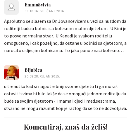
EmmaSylvia
03:10 16. SIJEČANJ 2016.
Apsolutno se slazem sa Dr. Jovancevicem u vezi sa nuzdom da
roditelji budu u bolnici sa bolesnim malim djetetom. U Kini je
to posve normalna stvar. U Kanadi je svakom roditelju
omoguceno, i cak pozeljno, da ostane u bolnici sa djetetom, a
narocito u djecjim bolnicama. To jako puno znaci bolesnom
djetetu ali i obitelji, a i osoblje bolnice tako moze bolje
funkcionirati. Opcenito, u bolnicama u Kanadi ljudi se vise
Bljubica
osjecaju kao u hotelu negoli u zatvoru jer imaju izvrsnu njegu,
20:58 28. RUJAN 2015.
ljubazno osoblje a i obitelj i prijatelji mogu dolaziti u posjetu
u trenutku kad si najpotrebniji svome djetetu ti ga moraš
gotovo u svako doba. Osim toga ovdje osoblje u bolnicama
ostavit! svima bi bilo lakše da se omogući jednom roditelju da
niti zeli niti prihvaca mito u bilo kojoj formi. Mozemo li se
bude sa svojim djetetom - i mama i djeci i med.sestrama,
nadati da ce i u Hrvatskoj uskoro biti tako???
stvarno ne mogu razumit koji je razlog da se to ne dozvoljava.
Komentiraj, znaš da želiš!