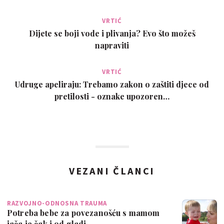
VRTIĆ
Dijete se boji vode i plivanja? Evo što možeš
napraviti
VRTIĆ
Udruge apeliraju: Trebamo zakon o zaštiti djece od
pretilosti - oznake upozoren…
VEZANI ČLANCI
RAZVOJNO-ODNOSNA TRAUMA
Potreba bebe za povezanošću s mamom
jača je čak i od gladi