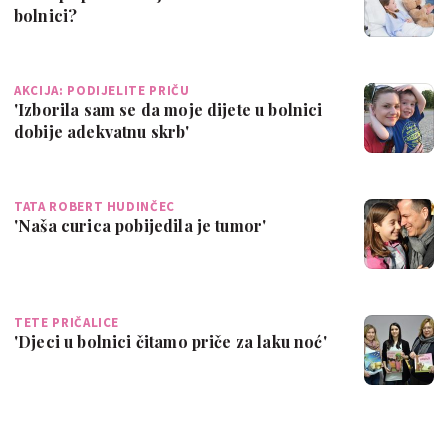
bolnici?
AKCIJA: PODIJELITE PRIČU
'Izborila sam se da moje dijete u bolnici
dobije adekvatnu skrb'
TATA ROBERT HUDINČEC
'Naša curica pobijedila je tumor'
TETE PRIČALICE
'Djeci u bolnici čitamo priče za laku noć'