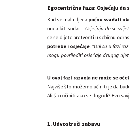
Egocentrična faza: Osjećaju da se
Kad se mala djeca
počnu svađati ok
onda biti sudac.
"Osjećaju da se svijet
će se dijete pretvoriti u sebičnu odr
potrebe i osjećaje
.
"Oni su u fazi ra
mogu povrijediti osjećaje drugog djete
U ovoj fazi razvoja ne može se oče
Najviše što možemo učiniti je da bu
Ali što učiniti ako se dogodi? Evo savj
1. Udvostruči zabavu