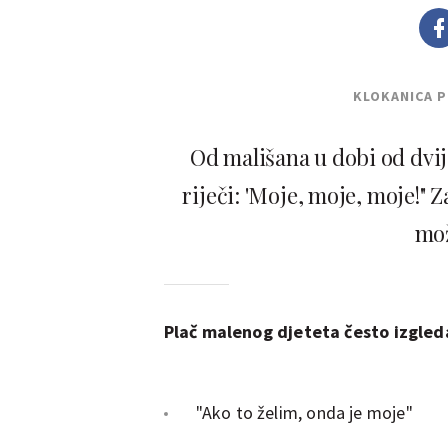
KLOKANICA 
Od mališana u dobi od dvije
riječi: 'Moje, moje, moje!" Z
mož
Plač malenog djeteta često izgle
"Ako to želim, onda je moje"