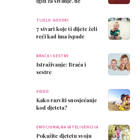
iglu za šivanje, ne
plastične igračke
TIJELO GOVORI
7 stvari koje ti dijete želi
reći kad ima ispade
bijesa
BRAĆA I SESTRE
Istraživanje: Braća i
sestre
VIDEO
Kako razviti suosjećanje
kod djeteta?
EMOCIONALNA INTELIGENCIJA
Pokažite djetetu svoju