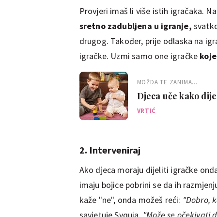
Provjeri imaš li više istih igračaka. 
sretno zadubljena u igranje,
svatko
drugog. Također, prije odlaska na igr
igračke. Uzmi samo one igračke
koje
MOŽDA TE ZANIMA...
Djeca uče kako dijeli
VRTIĆ
2. Interveniraj
Ako djeca moraju dijeliti igračke on
imaju bojice pobrini se da ih razmjenj
kaže "ne", onda možeš reći:
"Dobro, k
savjetuje Syquia.
"Može se očekivati d