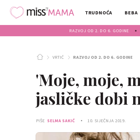
TRUDNOĆA
BEBA
RAZVOJ OD 2. DO 6. GODINE
VRTIĆ
RAZVOJ OD 2. DO 6. GODINE
'Moje, moje, m
jasličke dobi n
PIŠE
SELMA SAKIĆ
10. SIJEČNJA 2019.