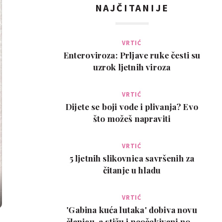
NAJČITANIJE
VRTIĆ
Enteroviroza: Prljave ruke česti su
uzrok ljetnih viroza
VRTIĆ
Dijete se boji vode i plivanja? Evo
što možeš napraviti
VRTIĆ
5 ljetnih slikovnica savršenih za
čitanje u hladu
VRTIĆ
'Gabina kuća lutaka' dobiva novu
članicu, a stižu i neočekivani novi