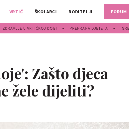
VRTIĆ
ŠKOLARCI
RODITELJI
FORUM
ZDRAVLJE U VRTIĆKOJ DOBI
PREHRANA DJETETA
IGR
oje': Zašto djeca
e žele dijeliti?