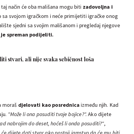
Na taj način će oba mališana mogu biti
zadovoljna i
 sa svojom igračkom i neće primijetiti igračke onog
alište sjedni sa svojim mališanom i pregledaj njegove
 je spreman podijeliti.
ti stvari, ali nije svaka sebičnost loša
da moraš
djelovati kao posrednica
između njih. Kad
uju.
"Može li ona posuditi tvoje bojice?".
Ako dijete
ad nabrojim do deset, hoćeš li onda posuditi?"
,
 će dijete dati stvar ako postoji jamstvo da će mu biti