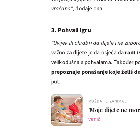
vraćana"
, dodaje ona.
3. Pohvali igru
"Uvijek ih ohrabri da dijele i ne zabor
važno za dijete je da osjeća da
radi i
velikodušna s pohvalama. Također pod
prepoznaje ponašanje koje želiš da 
put.
MOŽDA TE ZANIMA...
'Moje dijete ne mor
VRTIĆ