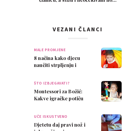
ljubimci
VEZANI ČLANCI
MALE PROMJENE
8 načina kako djecu
naučiti strpljenju i
poštovanju
ŠTO IZBJEGAVATI?
Montessori za Božić:
Kakve igračke potiču
samostalnu igru?
UČE ISKUSTVENO
Djetetu daj pravi nož i