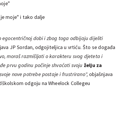
moje"
je moje" i tako dalje
o egocentričnoj dobi i zbog toga odbijaju dijeliti
ava JP Sordan, odgojiteljica u vrtiću. Što se događa
vo, moraš razmišljati o karakteru svog djeteta i
đe prvu godinu počinje shvaćati svoju
želju za
 svoje nove potrebe postaje i frustrirano",
objašnjava
predškolskom odgoju na Wheelock Collegeu