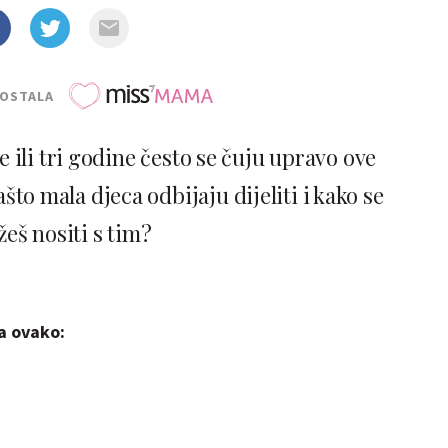
POSTALA
 ili tri godine često se čuju upravo ove
ašto mala djeca odbijaju dijeliti i kako se
eš nositi s tim?
da ovako: