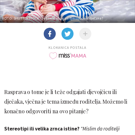
FOTO: SHUTTERSTOCK
; Je li teže odgajati djevojčice ili dječake?
KLOKANICA POSTALA
Rasprava o tome je li teže odgajati djevojčicu ili
dječaka, vječna je tema između roditelja. Možemo li
konačno odgovoriti na ovo pitanje?
Stereotipi ili velika zrnca istine?
"Mislim da roditelji