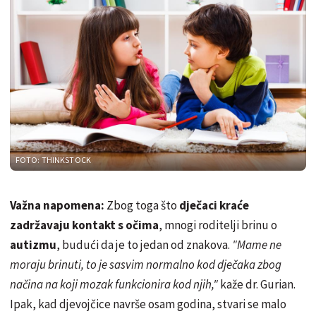
FOTO: THINKSTOCK
Važna napomena:
Zbog toga što
dječaci kraće
zadržavaju kontakt s očima
, mnogi roditelji brinu o
autizmu
, budući da je to jedan od znakova.
"Mame ne
moraju brinuti, to je sasvim normalno kod dječaka zbog
načina na koji mozak funkcionira kod njih,"
kaže dr. Gurian.
Ipak, kad djevojčice navrše osam godina, stvari se malo