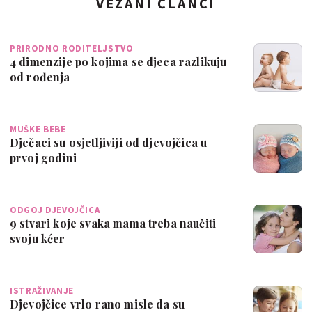
VEZANI ČLANCI
PRIRODNO RODITELJSTVO
4 dimenzije po kojima se djeca razlikuju
od rođenja
MUŠKE BEBE
Dječaci su osjetljiviji od djevojčica u
prvoj godini
ODGOJ DJEVOJČICA
9 stvari koje svaka mama treba naučiti
svoju kćer
ISTRAŽIVANJE
Djevojčice vrlo rano misle da su