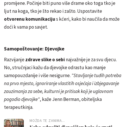
promijene. Počinje biti puno više drame oko toga tko je
ljut na koga, tko je što rekao i zašto. Uspostavite
otvorenu komunikaciju
s kćeri, kako bi naučila da može
doći k vama po savjet.
Samopoštovanje: Djevojke
Razvijanje
zdrave slike o sebi
najvažnije je za svu djecu.
No, stručnjaci kažu da djevojke odrastu kao manje
samopouzdanije i više nesigurne.
"Stavljanje tuđih potreba
na prvo mjesto, ignoriranje vlastitih osjećaja i izbjegavanje
zauzimanja za sebe, kulturni je pritisak koji je uglavnom
pogodio djevojke"
, kaže Jenn Berman, obiteljska
terapeutkinja.
MOŽDA TE ZANIMA...