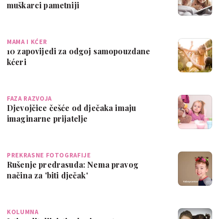
muškarci pametniji
MAMA I KĆER
10 zapovijedi za odgoj samopouzdane
kćeri
FAZA RAZVOJA
Djevojčice češće od dječaka imaju
imaginarne prijatelje
PREKRASNE FOTOGRAFIJE
Rušenje predrasuda: Nema pravog
načina za 'biti dječak'
KOLUMNA