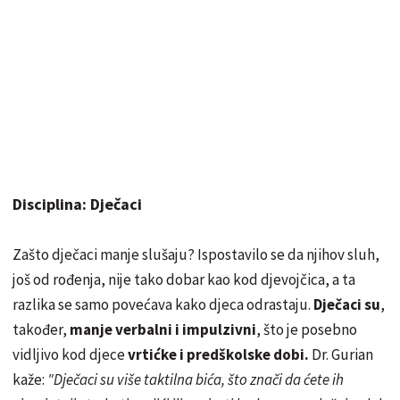
Disciplina: Dječaci
Zašto dječaci manje slušaju? Ispostavilo se da njihov sluh,
još od rođenja, nije tako dobar kao kod djevojčica, a ta
razlika se samo povećava kako djeca odrastaju.
Dječaci su
,
također,
manje verbalni i impulzivni
, što je posebno
vidljivo kod djece
vrtićke i predškolske dobi.
Dr. Gurian
kaže:
"Dječaci su više taktilna bića, što znači da ćete ih