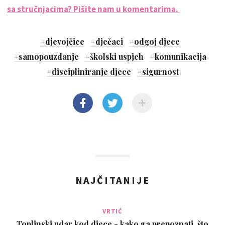
sa stručnjacima? Pišite nam u komentarima.
#
djevojčice
#
dječaci
#
odgoj djece
#
samopouzdanje
#
školski uspjeh
#
komunikacija
#
discipliniranje djece
#
sigurnost
NAJČITANIJE
VRTIĆ
Toplinski udar kod djece - kako ga prepoznati, što