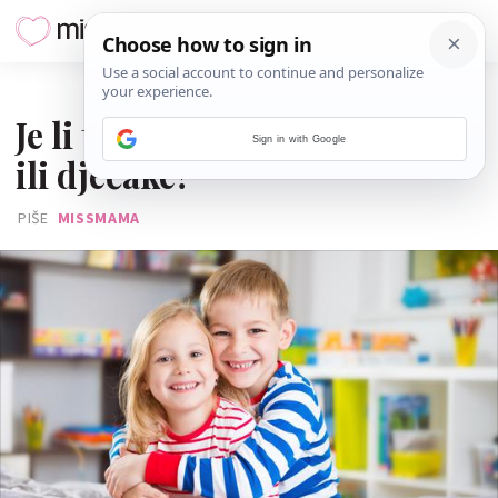
11. RUJNA 2022.
Je li teže odgajati djevojčice
Sign in with Google
ili dječake?
PIŠE
MISSMAMA