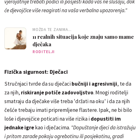
vjerojatnije trebati podići ili posjesti kada vas ne slušaju, dok
će djevojčice više reagirati na vaša verbalna upozorenja."
MOŽDA TE ZANIMA...
11 realnih situacija koje znaju samo mame
dječaka
RODITELJI
Fizička sigurnost: Dječaci
Stručnjaci tvrde da su dječaci
bučniji i agresivniji
, te da
za njih,
riskiranje potiče zadovoljstvo
. Mnogi roditelji
smatraju da dječake više treba 'držati na oku' i da za njih
češće trebaju imati pripremljene flastere. Ipak, ne bi bilo
loše i djevojčice poticati na više rizika i
dopustiti im
jednake igre
kao i dječacima.
"Dopuštanje djeci da istražuju
i pritom zarade pokoju ogrebotinu ili posjekotinu, gradi