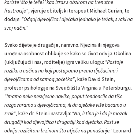
koriste 'što je teže?' kao izraz s obzirom na trenutne
frustracije"
, vjeruje obiteljski terapeut Michael Gurian, te
dodaje:
"Odgoj djevojčica i dječaka jednako je težak, svaki na
svoj način."
Svako dijete je drugačije, naravno. Njezina ili njegova
urođena osobnost oblikuje se kako se život odvija. Okolina
(uključujući i nas, roditelje) igra veliku ulogu:
"Postoje
razlike u načinu na koji postupamo prema dječacima i
djevojčicama od samog početka"
, kaže David Stein,
profesor psihologije na Sveučilištu Virginia u Petersburgu.
"Imamo neke nesvjesne navike, poput tendencije da tiše
razgovaramo s djevojčicama, ili da dječake više bacamo u
zrak"
, kaže dr. Stein i nastavlja:
"No, istina je i da je mozak
drugačiji kod djevojčica i drugačiji kod dječaka. Rast se
odvija različitom brzinom što utječe na ponašanje."
Leonard