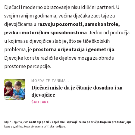
Dječaci i moderno obrazovanje nisu idilični partneri. U
svojim ranijim godinama, većina dječaka zaostaje za
djevojčicama u
razvoju pozornosti, samokontrole,
jeziku i motoričkim sposobnostima
. Jedno od područja
u kojima su djevojčice slabije, što se tiče školskih
problema, je
prostorna orijentacija i geometrija
.
Djevojke koriste različite dijelove mozga za obradu
prostorne percepcije.
MOŽDA TE ZANIMA...
Dječaci misle da je čitanje dosadno i za
djevojčice
ŠKOLARCI
Ključ uspjeha je da
roditelji potiču i dječake i djevojčice na područja koja im predstavljaju
izazov,
ali bez toga stvaranja pritiska na djecu.