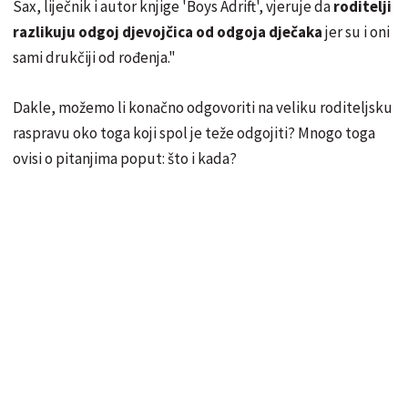
Sax, liječnik i autor knjige 'Boys Adrift', vjeruje da
roditelji
razlikuju odgoj djevojčica od odgoja dječaka
jer su i oni
sami drukčiji od rođenja."
Dakle, možemo li konačno odgovoriti na veliku roditeljsku
raspravu oko toga koji spol je teže odgojiti? Mnogo toga
ovisi o pitanjima poput: što i kada?