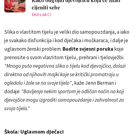
Kako odgojiti djevojčicu koja će znati
cijeniti sebe
ŠKOLARCI
Slika o vlastitom tijelu je veliki dio samopouzdanja, a iako
je svakako disfunkcija i kod dječaka i muškaraca, i dalje je
uglavnom ženski problem.
Budite svjesni poruka
koje
prenosite o svom vlastitom tijelu, prehrani i tjelovježbi.
"Mnogo puta negativna slika o tijelu kod djevojčica, dolazi
direktno od njihovih majki koje se kritički promatraju u
ogledalu i žale se na svoje tijelo"
, kaže Jenn Berman i
dodaje:
"Bavljenje nekim sportom je odličan način na koji
djevojčice mogu izgraditi samopouzdanje i zahvalnost za
svoja tijela."
Škola: Uglavnom dječaci