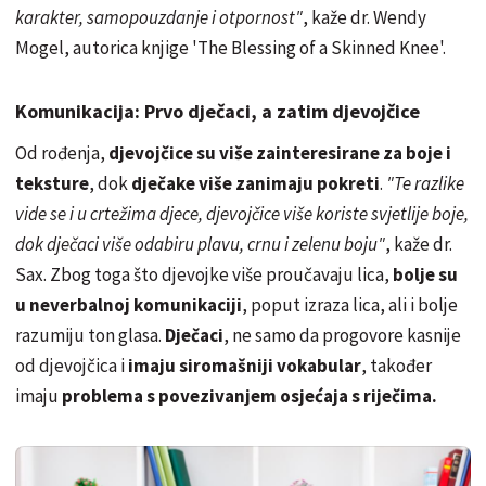
karakter, samopouzdanje i otpornost"
, kaže dr. Wendy
Mogel, autorica knjige 'The Blessing of a Skinned Knee'.
Komunikacija: Prvo dječaci, a zatim djevojčice
Od rođenja,
djevojčice su više zainteresirane za boje i
teksture
, dok
dječake više zanimaju pokreti
.
"Te razlike
vide se i u crtežima djece, djevojčice više koriste svjetlije boje,
dok dječaci više odabiru plavu, crnu i zelenu boju"
, kaže dr.
Sax. Zbog toga što djevojke više proučavaju lica,
bolje su
u neverbalnoj komunikaciji
, poput izraza lica, ali i bolje
razumiju ton glasa.
Dječaci
, ne samo da progovore kasnije
od djevojčica i
imaju siromašniji vokabular
, također
imaju
problema s povezivanjem osjećaja s riječima.