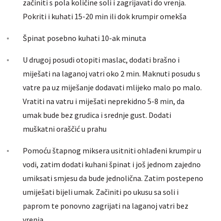
začiniti s pola količine soli i zagrijavati do vrenja.
Pokriti i kuhati 15-20 min ili dok krumpir omekša
Špinat posebno kuhati 10-ak minuta
U drugoj posudi otopiti maslac, dodati brašno i
miješati na laganoj vatri oko 2 min. Maknuti posudu s
vatre pa uz miješanje dodavati mlijeko malo po malo.
Vratiti na vatru i miješati neprekidno 5-8 min, da
umak bude bez grudica i srednje gust. Dodati
muškatni oraščić u prahu
Pomoću štapnog miksera usitniti ohlađeni krumpir u
vodi, zatim dodati kuhani špinat i još jednom zajedno
umiksati smjesu da bude jednolična. Zatim postepeno
umiješati bijeli umak. Začiniti po ukusu sa soli i
paprom te ponovno zagrijati na laganoj vatri bez
vrenja