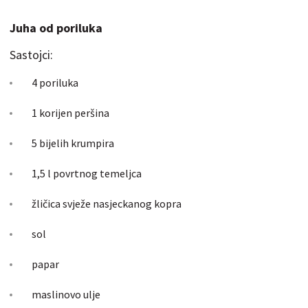
Juha od poriluka
Sastojci:
4 poriluka
1 korijen peršina
5 bijelih krumpira
1,5 l povrtnog temeljca
žličica svježe nasjeckanog kopra
sol
papar
maslinovo ulje