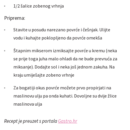
1/2 šalice zobenog vrhnja
Priprema:
Stavite u posudu narezano povrće i češnjak. Ulijte
vodu i kuhajte poklopljeno da povrće omekša
Štapnim mikserom izmiksajte povrće u kremu (neka
se prije toga juha malo ohladi da ne bude prevruća za
miksanje). Dodajte sol i neka još jednom zakuha. Na
kraju umiješajte zobeno vrhnje
Za bogatiji okus povrće možete prvo propirjati na
maslinovu ulju pa onda kuhati. Dovoljne su dvije žlice
maslinova ulja
Recept je preuzet s portala
Gastro.hr