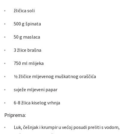
žličica soli
500 g špinata
50 g maslaca
3 žlice brašna
750 ml mlijeka
½ žličice mljevenog muškatnog oraščića
svježe mljeveni papar
6-8 žlica kiselog vrhnja
Priprema:
Luk, češnjak i krumpir u većoj posudi preliti s vodom,