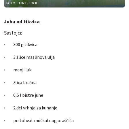
FOTO: THINKSTOCK
Juha od tikvica
Sastojci:
300 g tikvica
3 žlice maslinova ulja
manji luk
žlica brašna
0,5 l bistre juhe
2 dcl vrhnja za kuhanje
prstohvat muškatnog oraščića