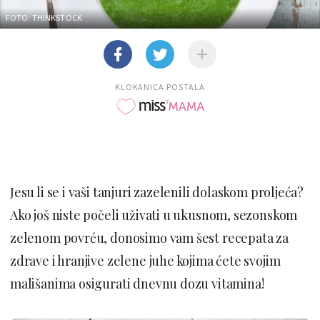
FOTO: THINKSTOCK
KLOKANICA POSTALA
Jesu li se i vaši tanjuri zazelenili dolaskom proljeća?
Ako još niste počeli uživati u ukusnom, sezonskom
zelenom povrću, donosimo vam šest recepata za
zdrave i hranjive zelene juhe kojima ćete svojim
mališanima osigurati dnevnu dozu vitamina!