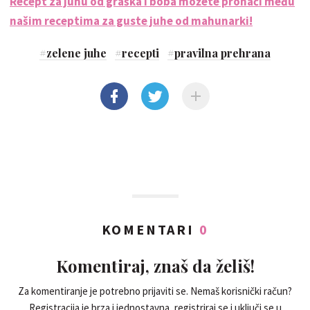
Recept za juhu od graška i boba možete pronaći među
našim receptima za guste juhe od mahunarki!
#
zelene juhe
#
recepti
#
pravilna prehrana
KOMENTARI
0
Komentiraj, znaš da želiš!
Za komentiranje je potrebno prijaviti se. Nemaš korisnički račun?
Registracija je brza i jednostavna, registriraj se i uključi se u