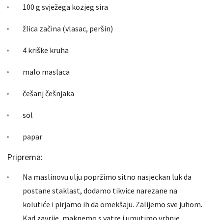
100 g svježega kozjeg sira
žlica začina (vlasac, peršin)
4 kriške kruha
malo maslaca
češanj češnjaka
sol
papar
Priprema:
Na maslinovu ulju popržimo sitno nasjeckan luk da
postane staklast, dodamo tikvice narezane na
kolutiće i pirjamo ih da omekšaju. Zalijemo sve juhom.
Kad zavrije, maknemo s vatre i umutimo vrhnje