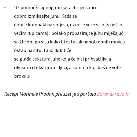
Uz pomoć štapnog miksera ili sjeckalice
dobro izmiksajte juhu. Kada se
dobije kompaktna smjesa, uzmite veće sito (s nešto
većim rupicama) i polako propasirajte juhu miješajući
sa žlicom po situ kako bi ostatak nepotrebnih mrvica
ostao na situ. Tako dobit će
se glađa tekstura juhe koja će biti prihvatljivija
okusom i teksturom djeci, a i onima koji baš ne vole
brokulu
Recept Marinele Prodan preuzet je s portala
Zdravakrava.hr