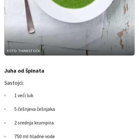
FOTO: THINKSTOCK
Juha od špinata
Sastojci:
1 veći luk
5 češnjeva češnjaka
2 srednja krumpira
750 ml hladne vode