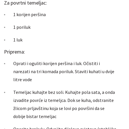
Za povrtni temeljac:
1 korijen peršina
1 poriluk
1 luk
Priprema:
Oprati i oguliti korijen peršina i luk. Očistiti i
narezati na tri komada poriluk. Staviti kuhati u dvije
litre vode
Temeljac kuhajte bez soli. Kuhajte pola sata, a onda
izvadite povrće iz temeljca. Dok se kuha, odstranite
žlicom prljavštinu koja se lovi po površini da se
dobije bistar temeljac
Operite brokulu. Odvojite dijelove cvjetova (stabljike