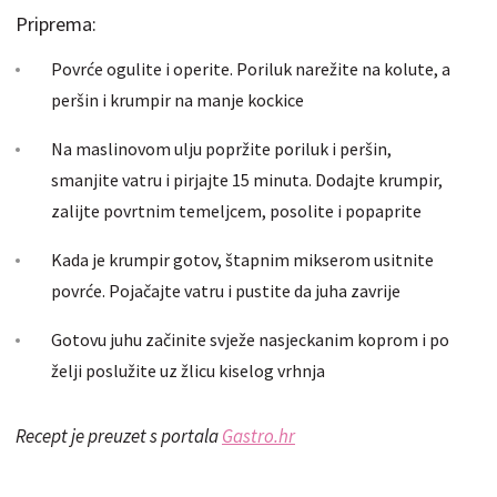
Priprema:
Povrće ogulite i operite. Poriluk narežite na kolute, a
peršin i krumpir na manje kockice
Na maslinovom ulju popržite poriluk i peršin,
smanjite vatru i pirjajte 15 minuta. Dodajte krumpir,
zalijte povrtnim temeljcem, posolite i popaprite
Kada je krumpir gotov, štapnim mikserom usitnite
povrće. Pojačajte vatru i pustite da juha zavrije
Gotovu juhu začinite svježe nasjeckanim koprom i po
želji poslužite uz žlicu kiselog vrhnja
Recept je preuzet s portala
Gastro.hr