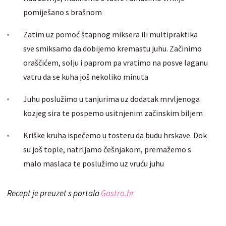
pomiješano s brašnom
Zatim uz pomoć štapnog miksera ili multipraktika
sve smiksamo da dobijemo kremastu juhu. Začinimo
oraščićem, solju i paprom pa vratimo na posve laganu
vatru da se kuha još nekoliko minuta
Juhu poslužimo u tanjurima uz dodatak mrvljenoga
kozjeg sira te pospemo usitnjenim začinskim biljem
Kriške kruha ispečemo u tosteru da budu hrskave. Dok
su još tople, natrljamo češnjakom, premažemo s
malo maslaca te poslužimo uz vruću juhu
Recept je preuzet s portala
Gastro.hr