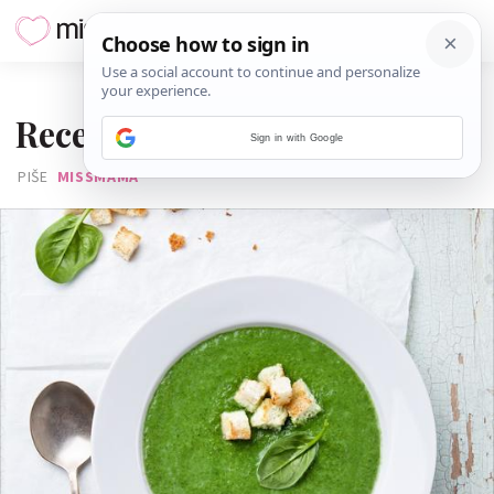
09. TRAVNJA 2014.
Recepti za zdrave zelene juhe
Sign in with Google
PIŠE
MISSMAMA