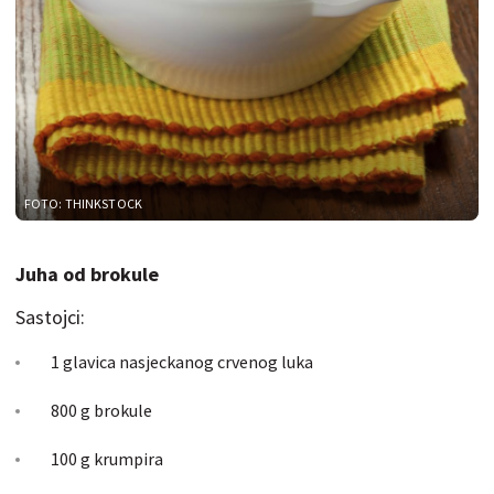
FOTO: THINKSTOCK
Juha od brokule
Sastojci:
1 glavica nasjeckanog crvenog luka
800 g brokule
100 g krumpira