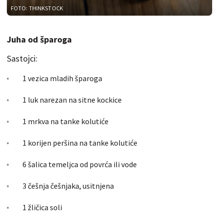
FOTO: THINKSTOCK
Juha od šparoga
Sastojci:
1 vezica mladih šparoga
1 luk narezan na sitne kockice
1 mrkva na tanke kolutiće
1 korijen peršina na tanke kolutiće
6 šalica temeljca od povrća ili vode
3 češnja češnjaka, usitnjena
1 žličica soli