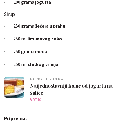
200 grama
jogurta
Sirup
250 grama
šećera u prahu
250 ml
limunovog soka
250 grama
meda
250 ml
slatkog vrhnja
MOŽDA TE ZANIMA...
Najjednostavniji kolač od jogurta na
šalice
VRTIĆ
Priprema: