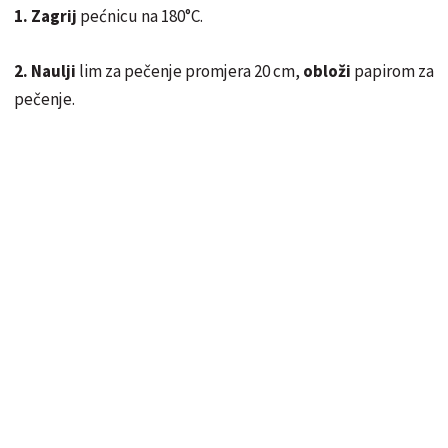
1. Zagrij
pećnicu na 180°C.
2.
Naulji
lim za pečenje promjera 20 cm,
obloži
papirom za
pečenje.