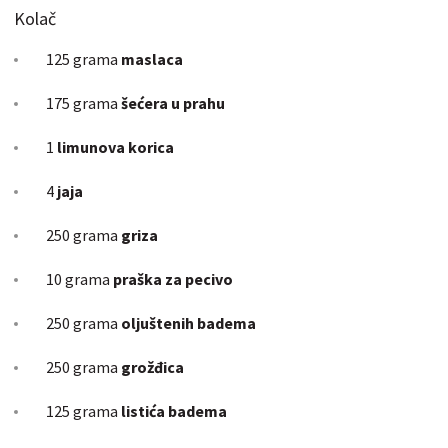
Kolač
125 grama
maslaca
175 grama
šećera u prahu
1
limunova korica
4
jaja
250 grama
griza
10 grama
praška za pecivo
250 grama
oljuštenih badema
250 grama
grožđica
125 grama
listića badema