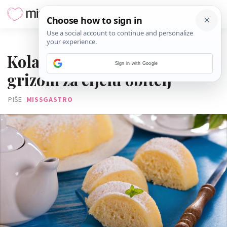
07. TRAVNJA 2020.
Kolač s limunom, jogurtom i
Sign in with Google
grizom za cijelu obitelj
PIŠE
MISSGASTRO