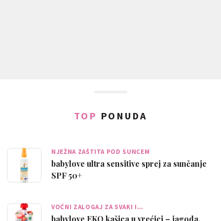
TOP
PONUDA
NJEŽNA ZAŠTITA POD SUNCEM
babylove ultra sensitive sprej za sunčanje
SPF 50+
VOĆNI ZALOGAJ ZA SVAKI I…
babylove EKO kašica u vrećici – jagoda,