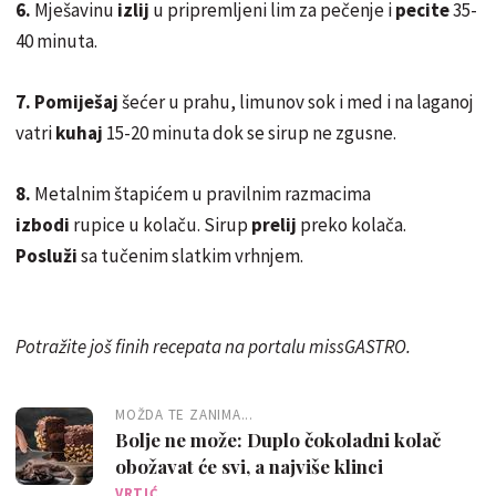
6.
Mješavinu
izlij
u pripremljeni lim za pečenje i
pecite
35-
40 minuta.
7.
Pomiješaj
šećer u prahu, limunov sok i med i na laganoj
vatri
kuhaj
15-20 minuta dok se sirup ne zgusne.
8.
Metalnim štapićem u pravilnim razmacima
izbodi
rupice u kolaču. Sirup
prelij
preko kolača.
Posluži
sa tučenim slatkim vrhnjem.
Potražite još finih recepata na portalu missGASTRO.
MOŽDA TE ZANIMA...
Bolje ne može: Duplo čokoladni kolač
obožavat će svi, a najviše klinci
VRTIĆ