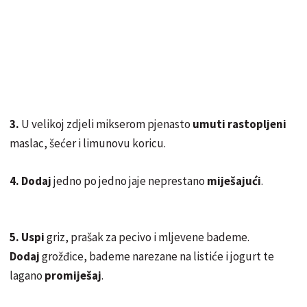
3.
U velikoj zdjeli mikserom pjenasto
umuti rastopljeni
maslac, šećer i limunovu koricu.
4.
Dodaj
jedno po jedno jaje neprestano
miješajući
.
5.
Uspi
griz, prašak za pecivo i mljevene bademe.
Dodaj
grožđice, bademe narezane na listiće i jogurt te
lagano
promiješaj
.