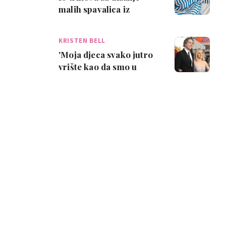
malih spavalica iz
kreveta ujutro
KRISTEN BELL
'Moja djeca svako jutro
vrište kao da smo u
horor filmu!'