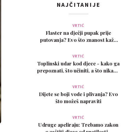
NAJČITANIJE
VRTIĆ
Flaster na dječji pupak prije
putovanja? Evo što znanost kaže
na ovaj viralni t…
VRTIĆ
Toplinski udar kod djece - kako ga
prepoznati, što učiniti, a što nikako
ne
VRTIĆ
Dijete se boji vode i plivanja? Evo
što možeš napraviti
VRTIĆ
Udruge apeliraju: Trebamo zakon
o zaštiti djece od pretilosti -