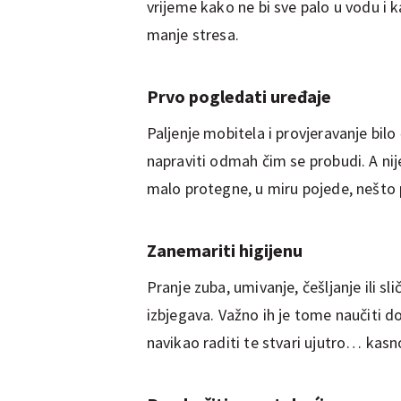
vrijeme kako ne bi sve palo u vodu i k
manje stresa.
Prvo pogledati uređaje
Paljenje mobitela i provjeravanje bilo
napraviti odmah čim se probudi. A nije
malo protegne, u miru pojede, nešto 
Zanemariti higijenu
Pranje zuba, umivanje, češljanje ili sl
izbjegava. Važno ih je tome naučiti dok
navikao raditi te stvari ujutro… kasno