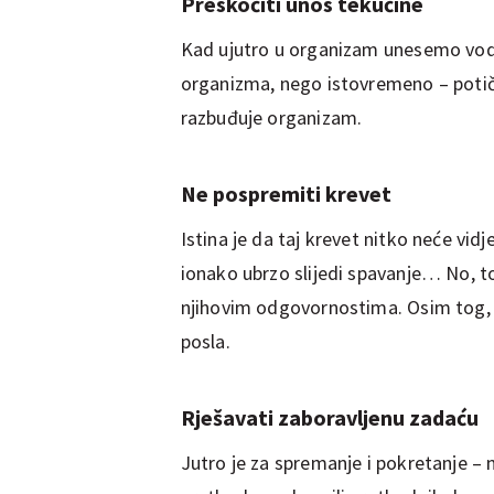
Preskočiti unos tekućine
Kad ujutro u organizam unesemo vodu
organizma, nego istovremeno – potiče 
razbuđuje organizam.
Ne pospremiti krevet
Istina je da taj krevet nitko neće vidj
ionako ubrzo slijedi spavanje… No, to
njihovim odgovornostima. Osim tog, ta
posla.
Rješavati zaboravljenu zadaću
Jutro je za spremanje i pokretanje – 