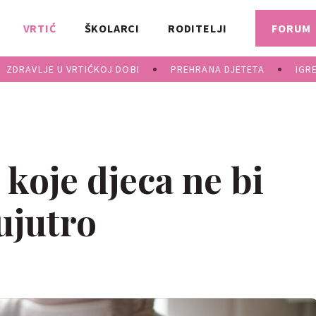
VRTIĆ
ŠKOLARCI
RODITELJI
FORUM
ZDRAVLJE U VRTIĆKOJ DOBI
PREHRANA DJETETA
IGR
 koje djeca ne bi
 ujutro