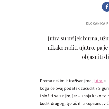
KLOKANICA 
Jutra su uvijek burna, užu
nikako raditi ujutro, pa je
objasniti dj
Prema nekim istraživanjima,
jutra
su 
koga će ovaj podatak začuditi? Sigur
i složiti se s njim, jer – znaju kako 
budiš drugog, tjeraš ih u kupaonu, vi