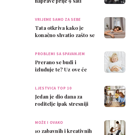
naprave prije 9 sati
ujutro
VRIJEME SAMO ZA SEBE
Tata otkriva kako je
konačno shvatio zašto se
mame ujutro bude
umorne
PROBLEMI SA SPAVANJEM
Prerano se budi i
izluđuje te? Uz ove će
trikove tvoje dijete
(možda) ujutro os…
LJESTVICA TOP 10
Jedan je dio dana za
roditelje ipak stresniji
od drugih - i to na više
razina -…
MOŽE I OVAKO
10 zabavnih i kreativnih