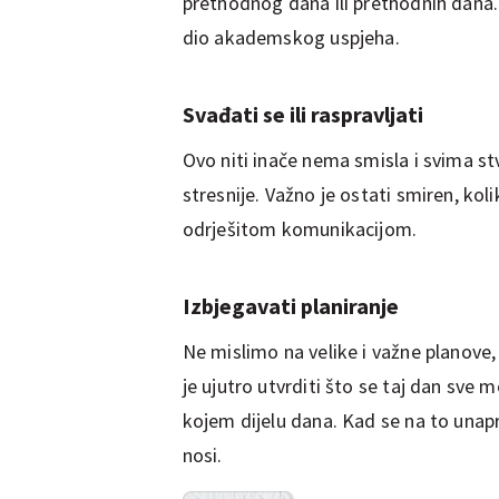
prethodnog dana ili prethodnih dana. 
dio akademskog uspjeha.
Svađati se ili raspravljati
Ovo niti inače nema smisla i svima stvar
stresnije. Važno je ostati smiren, ko
odrješitom komunikacijom.
Izbjegavati planiranje
Ne mislimo na velike i važne planove,
je ujutro utvrditi što se taj dan sve 
kojem dijelu dana. Kad se na to unapr
nosi.