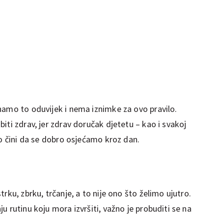
namo to oduvijek i nema iznimke za ovo pravilo.
iti zdrav, jer zdrav doručak djetetu – kao i svakoj
to čini da se dobro osjećamo kroz dan.
rku, zbrku, trčanje, a to nije ono što želimo ujutro.
u rutinu koju mora izvršiti, važno je probuditi se na