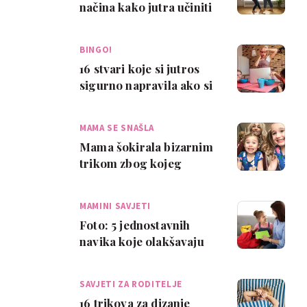
načina kako jutra učiniti
manje stresnima
BINGO!
16 stvari koje si jutros
sigurno napravila ako si
mama
MAMA SE SNAŠLA
Mama šokirala bizarnim
trikom zbog kojeg
ujutro ne kasni s djecom
u vrtić
MAMINI SAVJETI
Foto: 5 jednostavnih
navika koje olakšavaju
školska jutra
SAVJETI ZA RODITELJE
16 trikova za dizanje