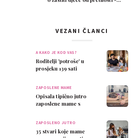
oznake upozoren…
VEZANI ČLANCI
A KAKO JE KOD VAS?
Roditelji 'potroše' u
prosjeku 139 sati
godišnje pripremajući
djecu za školu
ZAPOSLENE MAME
Opisala tipično jutro
zaposlene mame s
četvero djece
ZAPOSLENO JUTRO
35 stvari koje mame