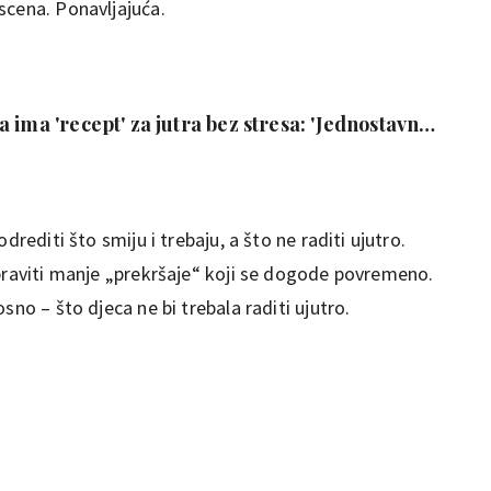
scena. Ponavljajuća.
 ima 'recept' za jutra bez stresa: 'Jednostavno
'
drediti što smiju i trebaju, a što ne raditi ujutro.
spraviti manje „prekršaje“ koji se dogode povremeno.
sno – što djeca ne bi trebala raditi ujutro.