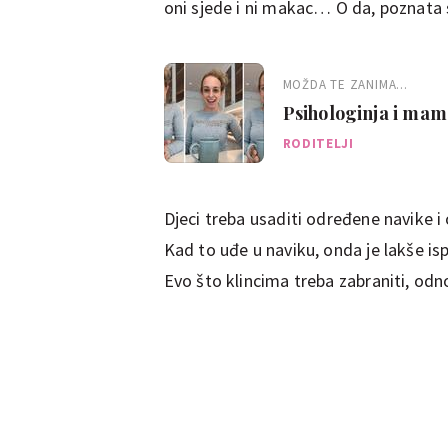
oni sjede i ni makac… O da, poznata 
MOŽDA TE ZANIMA...
Psihologinja i mama
nemojte raditi ništa
RODITELJI
Djeci treba usaditi određene navike i o
Kad to uđe u naviku, onda je lakše i
Evo što klincima treba zabraniti, odno