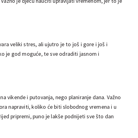
Važno je djecu naučiti upravljati vremenom, jer to je
a veliki stres, ali ujutro je to još i gore i još i
liko je god moguće, te sve odraditi jasnom i
 na vikende i putovanja, nego planiranje dana. Važno
mora napraviti, koliko će biti slobodnog vremena i u
ijed pripremi, puno je lakše podnijeti sve što dan