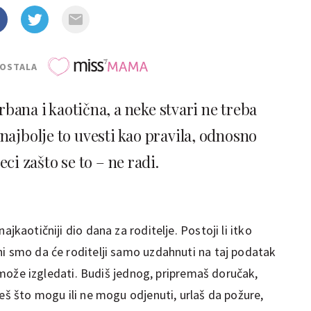
POSTALA
rbana i kaotična, a neke stvari ne treba
 najbolje to uvesti kao pravila, odnosno
eci zašto se to – ne radi.
najkaotičniji dio dana za roditelje. Postoji li itko
ni smo da će roditelji samo uzdahnuti na taj podatak
to može izgledati. Budiš jednog, pripremaš doručak,
češ što mogu ili ne mogu odjenuti, urlaš da požure,