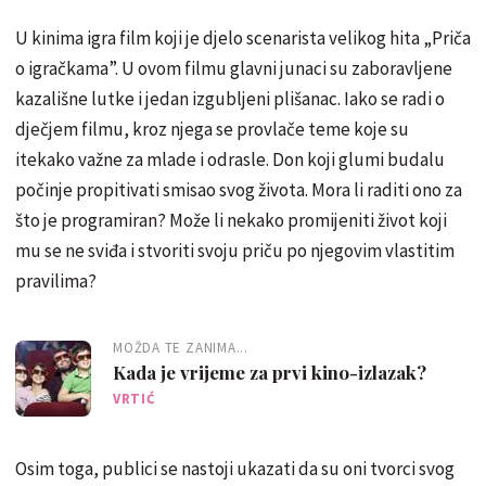
U kinima igra film koji je djelo scenarista velikog hita „Priča
o igračkama”. U ovom filmu glavni junaci su zaboravljene
kazališne lutke i jedan izgubljeni plišanac. Iako se radi o
dječjem filmu, kroz njega se provlače teme koje su
itekako važne za mlade i odrasle. Don koji glumi budalu
počinje propitivati smisao svog života. Mora li raditi ono za
što je programiran? Može li nekako promijeniti život koji
mu se ne sviđa i stvoriti svoju priču po njegovim vlastitim
pravilima?
MOŽDA TE ZANIMA...
Kada je vrijeme za prvi kino-izlazak?
VRTIĆ
Osim toga, publici se nastoji ukazati da su oni tvorci svog