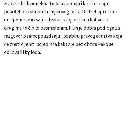
života i da ih ponekad tuđa uvjerenja i kritike mogu
pokolebati i skrenuti s njihovog puta. Da trebaju ostati
dosljedni sebi i sami stvarati svoj put, ma koliko se
drugima to činilo besmislenim. Film je dobra podloga za
razgovor o samopouzdanju i odabiru pravog društva koje
će znati cijeniti pojedinca kakav je bez obzira kako se
odijeva ili izgleda.