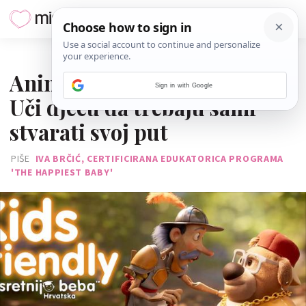
24. SVIBNJA 2024.
Animirani film 'Nerazdvojni':
Sign in with Google
Uči djecu da trebaju sami
stvarati svoj put
PIŠE
IVA BRČIĆ, CERTIFICIRANA EDUKATORICA PROGRAMA
'THE HAPPIEST BABY'