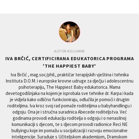
AUTOR KOLUMNE
IVA BRČIĆ, CERTIFICIRANA EDUKATORICA PROGRAMA
'THE HAPPIEST BABY'
Iva Brčić , mag.soc/phil., praktičar terapijskih vještina i tehnika
Instituta D.O.M. i europske krovne udruge za dječju i adolescentnu
psihoterapiju, The Happiest Baby edukatorica. Mama
devetogodišnjaka na kojem je isprobala sve tehnike dr. Karpa i kada
je vidjela kako odlično funkcioniraju, odlučila je pomoći i drugim
roditeljima. Iva kroz svoj rad pomaže roditeljima u babyhandlingu i
odgoju. Ona je i stručna suradnica Abecede roditeljstva. Već
godinama provodi edukaciju roditelja o odgoju i o nenasilnoj
komunikaciji s djecom, te s djecom provodi radionice Reci NE
bullyingu koje im pomažu u socijalizaciji i razvoju emocionalne
inteligencije. Surađuje s Učiteljskom akademijom, Dramskom