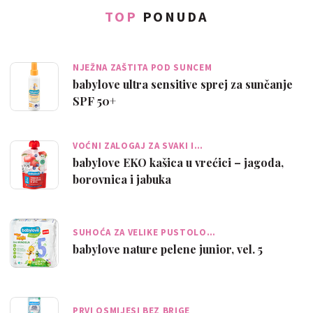
TOP
PONUDA
NJEŽNA ZAŠTITA POD SUNCEM
babylove ultra sensitive sprej za sunčanje
SPF 50+
VOĆNI ZALOGAJ ZA SVAKI I…
babylove EKO kašica u vrećici – jagoda,
borovnica i jabuka
SUHOĆA ZA VELIKE PUSTOLO…
babylove nature pelene junior, vel. 5
PRVI OSMIJESI BEZ BRIGE