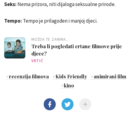
Seks:
Nema prizora, niti dijaloga seksualne prirode.
Tempo:
Tempo je prilagođen i manjoj djeci.
MOŽDA TE ZANIMA...
Treba li pogledati crtane filmove prije
djece?
VRTIĆ
#
recenzija filmova
#
Kids Friendly
#
animirani film
#
kino