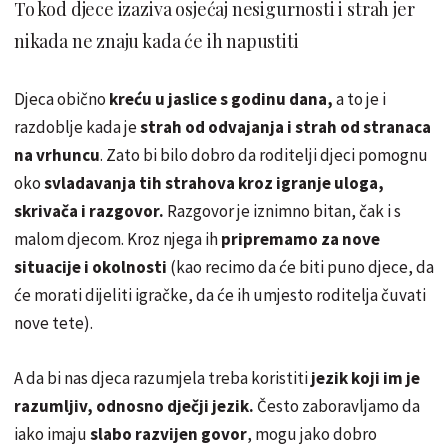
To kod djece izaziva osjećaj nesigurnosti i strah jer
nikada ne znaju kada će ih napustiti
Djeca obično
kreću u jaslice s godinu dana,
a to je i
razdoblje kada je
strah od odvajanja i strah od stranaca
na vrhuncu
. Zato bi bilo dobro da roditelji djeci pomognu
oko
svladavanja tih strahova kroz igranje uloga,
skrivača i razgovor.
Razgovor je iznimno bitan, čak i s
malom djecom. Kroz njega ih
pripremamo za nove
situacije i okolnosti
(kao recimo da će biti puno djece, da
će morati dijeliti igračke, da će ih umjesto roditelja čuvati
nove tete).
A da bi nas djeca razumjela treba koristiti
jezik koji im je
razumljiv, odnosno dječji jezik.
Često zaboravljamo da
iako imaju
slabo razvijen govor
, mogu jako dobro