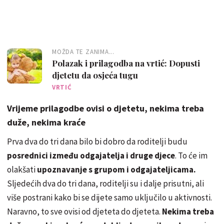
MOŽDA TE ZANIMA...
Polazak i prilagodba na vrtić: Dopusti
djetetu da osjeća tugu
VRTIĆ
Vrijeme prilagodbe ovisi o djetetu, nekima treba
duže, nekima kraće
Prva dva do tri dana bilo bi dobro da roditelji budu
posrednici između odgajatelja i druge djece
. To će im
olakšati
upoznavanje s grupom i odgajateljicama.
Sljedećih dva do tri dana, roditelji su i dalje prisutni, ali
više postrani kako bi se dijete samo uključilo u aktivnosti.
Naravno, to sve ovisi od djeteta do djeteta.
Nekima treba