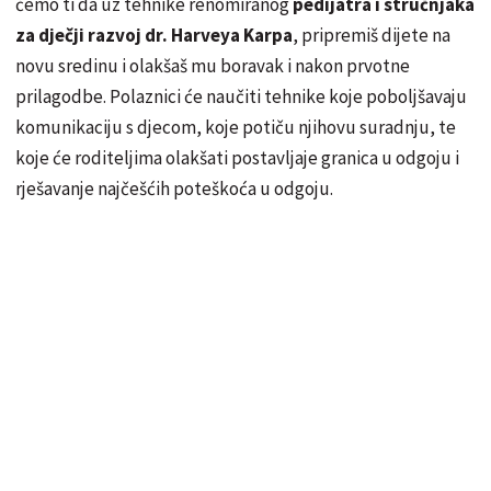
ćemo ti da uz tehnike renomiranog
pedijatra i stručnjaka
za dječji razvoj dr. Harveya Karpa
, pripremiš dijete na
novu sredinu i olakšaš mu boravak i nakon prvotne
prilagodbe. Polaznici će naučiti tehnike koje poboljšavaju
komunikaciju s djecom, koje potiču njihovu suradnju, te
koje će roditeljima olakšati postavljaje granica u odgoju i
rješavanje najčešćih poteškoća u odgoju.