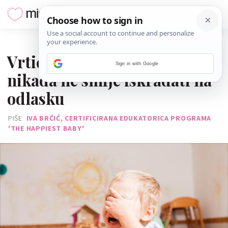
10. RUJNA 2019.
Vrtić bez suza: Roditelj se
Sign in with Google
nikada ne smije iskradati na
odlasku
PIŠE
IVA BRČIĆ, CERTIFICIRANA EDUKATORICA PROGRAMA
'THE HAPPIEST BABY'