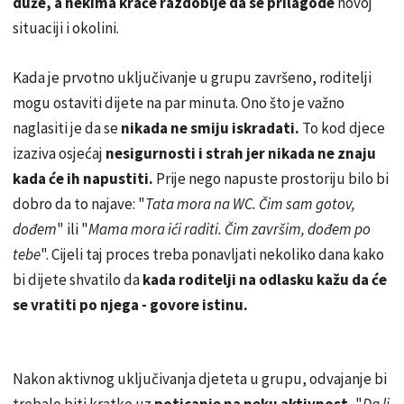
duže, a nekima kraće razdoblje da se prilagode
novoj
situaciji i okolini.
Kada je prvotno uključivanje u grupu završeno, roditelji
mogu ostaviti dijete na par minuta. Ono što je važno
naglasiti je da se
nikada ne smiju iskradati.
To kod djece
izaziva osjećaj
nesigurnosti i strah jer nikada ne znaju
kada će ih napustiti.
Prije nego napuste prostoriju bilo bi
dobro da to najave: "
Tata mora na WC. Čim sam gotov,
dođem
" ili "
Mama mora ići raditi. Čim završim, dođem po
tebe
". Cijeli taj proces treba ponavljati nekoliko dana kako
bi dijete shvatilo da
kada roditelji na odlasku kažu da će
se vratiti po njega - govore istinu.
Nakon aktivnog uključivanja djeteta u grupu, odvajanje bi
trebalo biti kratko uz
poticanje na neku aktivnost.
"
Da li