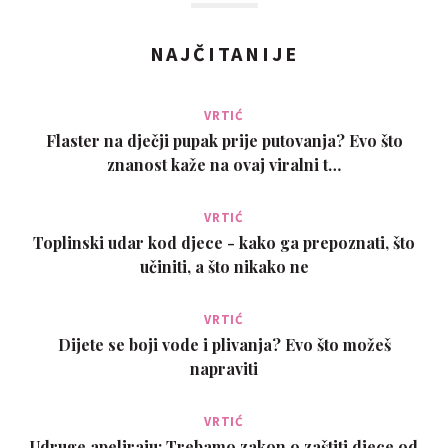
NAJČITANIJE
VRTIĆ
Flaster na dječji pupak prije putovanja? Evo što
znanost kaže na ovaj viralni t…
VRTIĆ
Toplinski udar kod djece - kako ga prepoznati, što
učiniti, a što nikako ne
VRTIĆ
Dijete se boji vode i plivanja? Evo što možeš
napraviti
VRTIĆ
Udruge apeliraju: Trebamo zakon o zaštiti djece od