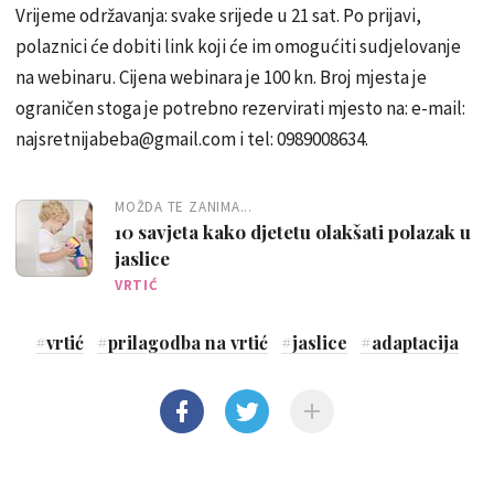
Vrijeme održavanja: svake srijede u 21 sat. Po prijavi,
polaznici će dobiti link koji će im omogućiti sudjelovanje
na webinaru. Cijena webinara je 100 kn. Broj mjesta je
ograničen stoga je potrebno rezervirati mjesto na: e-mail:
najsretnijabeba@gmail.com i tel: 0989008634.
MOŽDA TE ZANIMA...
10 savjeta kako djetetu olakšati polazak u
jaslice
VRTIĆ
#
vrtić
#
prilagodba na vrtić
#
jaslice
#
adaptacija