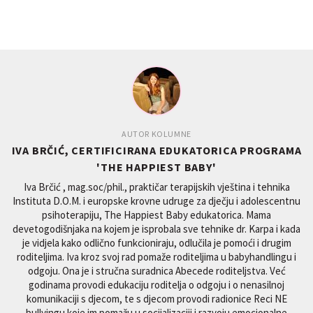
AUTOR KOLUMNE
IVA BRČIĆ, CERTIFICIRANA EDUKATORICA PROGRAMA
'THE HAPPIEST BABY'
Iva Brčić , mag.soc/phil., praktičar terapijskih vještina i tehnika
Instituta D.O.M. i europske krovne udruge za dječju i adolescentnu
psihoterapiju, The Happiest Baby edukatorica. Mama
devetogodišnjaka na kojem je isprobala sve tehnike dr. Karpa i kada
je vidjela kako odlično funkcioniraju, odlučila je pomoći i drugim
roditeljima. Iva kroz svoj rad pomaže roditeljima u babyhandlingu i
odgoju. Ona je i stručna suradnica Abecede roditeljstva. Već
godinama provodi edukaciju roditelja o odgoju i o nenasilnoj
komunikaciji s djecom, te s djecom provodi radionice Reci NE
bullyingu koje im pomažu u socijalizaciji i razvoju emocionalne