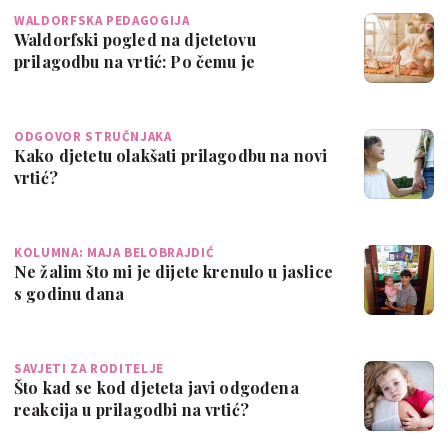
WALDORFSKA PEDAGOGIJA
Waldorfski pogled na djetetovu
prilagodbu na vrtić: Po čemu je
drugačiji?
ODGOVOR STRUČNJAKA
Kako djetetu olakšati prilagodbu na novi
vrtić?
KOLUMNA: MAJA BELOBRAJDIĆ
Ne žalim što mi je dijete krenulo u jaslice
s godinu dana
SAVJETI ZA RODITELJE
Što kad se kod djeteta javi odgođena
reakcija u prilagodbi na vrtić?