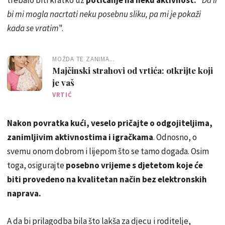
bi mi mogla nacrtati neku posebnu sliku, pa mi je pokaži
kada se vratim
".
MOŽDA TE ZANIMA...
Majčinski strahovi od vrtića: otkrijte koji
je vaš
VRTIĆ
Nakon povratka kući, veselo pričajte o odgojiteljima,
zanimljivim aktivnostima i igračkama
. Odnosno, o
svemu onom dobrom i lijepom što se tamo događa. Osim
toga, osigurajte
posebno vrijeme s djetetom koje će
biti provedeno na kvalitetan način bez elektronskih
naprava.
A da bi prilagodba bila što lakša za djecu i roditelje,