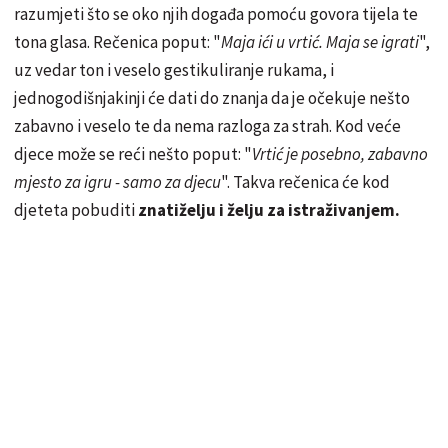
razumjeti što se oko njih događa pomoću govora tijela te
tona glasa. Rečenica poput: "
Maja ići u vrtić. Maja se igrati
",
uz vedar ton i veselo gestikuliranje rukama, i
jednogodišnjakinji će dati do znanja da je očekuje nešto
zabavno i veselo te da nema razloga za strah. Kod veće
djece može se reći nešto poput: "
Vrtić je posebno, zabavno
mjesto za igru - samo za djecu
". Takva rečenica će kod
djeteta pobuditi
znatiželju i želju za istraživanjem.