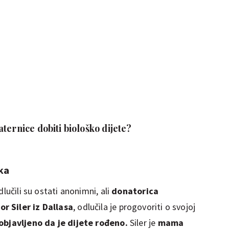
ternice dobiti biološko dijete?
ka
lučili su ostati anonimni, ali
donatorica
r Siler iz Dallasa
, odlučila je progovoriti o svojoj
objavljeno da je dijete rođeno.
Siler je
mama