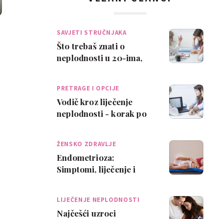
SAVJETI STRUČNJAKA
Što trebaš znati o
neplodnosti u 20-ima,
30-ima i 40-ima
PRETRAGE I OPCIJE
Vodič kroz liječenje
neplodnosti - korak po
korak
ŽENSKO ZDRAVLJE
Endometrioza:
Simptomi, liječenje i
trudnoća
LIJEČENJE NEPLODNOSTI
Najčešći uzroci