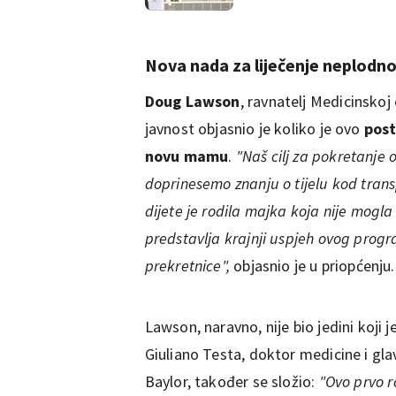
Nova nada za liječenje neplodno
Doug Lawson
, ravnatelj Medicinskoj
javnost objasnio je koliko je ovo
post
novu mamu
.
"Naš cilj za pokretanje 
doprinesemo znanju o tijelu kod trans
dijete je rodila majka koja nije mogla 
predstavlja krajnji uspjeh ovog progra
prekretnice",
objasnio je u priopćenju.
Lawson, naravno, nije bio jedini koji 
Giuliano Testa, doktor medicine i glav
Baylor, također se složio:
"Ovo prvo r