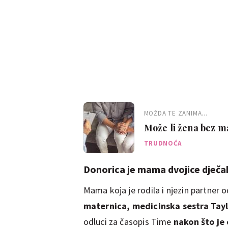
MOŽDA TE ZANIMA...
Može li žena bez ma
TRUDNOĆA
Donorica je mama dvojice dječa
Mama koja je rodila i njezin partner od
maternica, medicinska sestra Taylo
odluci za časopis Time
nakon što je 