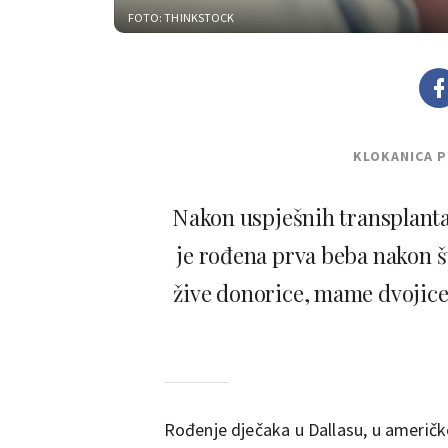
FOTO: THINKSTOCK
KLOKANICA 
Nakon uspješnih transplantac
je rođena prva beba nakon š
žive donorice, mame dvojice
Rođenje dječaka u Dallasu, u američko