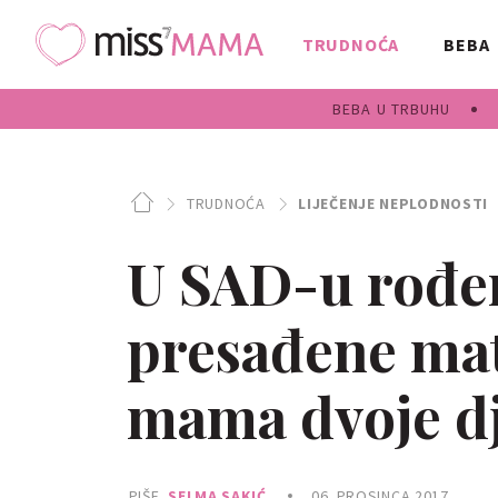
TRUDNOĆA
BEBA
BEBA U TRBUHU
TRUDNOĆA
LIJEČENJE NEPLODNOSTI
U SAD-u rođen
presađene mat
mama dvoje d
PIŠE
SELMA SAKIĆ
06. PROSINCA 2017.