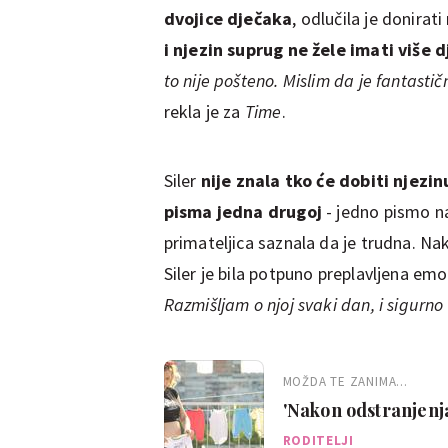
dvojice dječaka
, odlučila je donirat
i njezin suprug ne žele imati više 
to nije pošteno. Mislim da je fantasti
rekla je za
Time
.
Siler
nije znala tko će dobiti njezin
pisma jedna drugoj
- jedno pismo na
primateljica saznala da je trudna. Nako
Siler je bila potpuno preplavljena em
Razmišljam o njoj svaki dan, i sigurno 
MOŽDA TE ZANIMA...
'Nakon odstranjenja
trudna'
RODITELJI