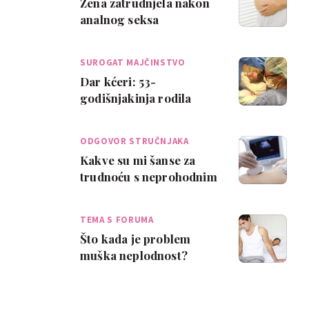
Žena zatrudnjela nakon
analnog seksa
SUROGAT MAJČINSTVO
Dar kćeri: 53-
godišnjakinja rodila
svoju unuku
ODGOVOR STRUČNJAKA
Kakve su mi šanse za
trudnoću s neprohodnim
jajovodom?
TEMA S FORUMA
Što kada je problem
muška neplodnost?