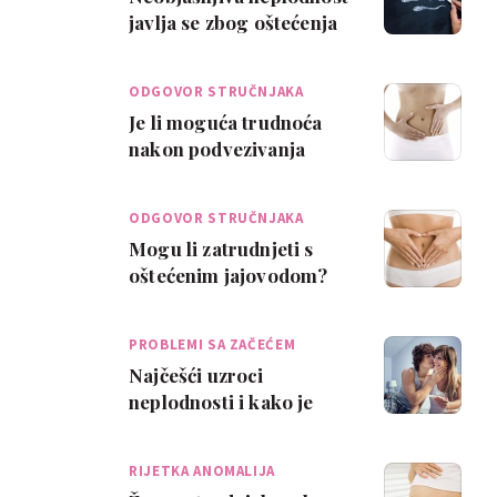
javlja se zbog oštećenja
DNK sperme?
ODGOVOR STRUČNJAKA
Je li moguća trudnoća
nakon podvezivanja
jajovoda?
ODGOVOR STRUČNJAKA
Mogu li zatrudnjeti s
oštećenim jajovodom?
PROBLEMI SA ZAČEĆEM
Najčešći uzroci
neplodnosti i kako je
liječiti na prirodan način
RIJETKA ANOMALIJA