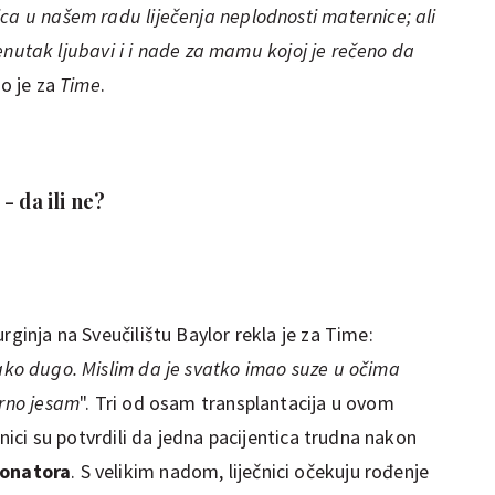
ca u našem radu liječenja neplodnosti maternice; ali
 trenutak ljubavi i i nade za mamu kojoj je rečeno da
io je za
Time
.
- da ili ne?
rginja na Sveučilištu Baylor rekla je za Time:
ako dugo. Mislim da je svatko imao suze u očima
urno jesam
". Tri od osam transplantacija u ovom
čnici su potvrdili da jedna pacijentica trudna nakon
donatora
. S velikim nadom, liječnici očekuju rođenje