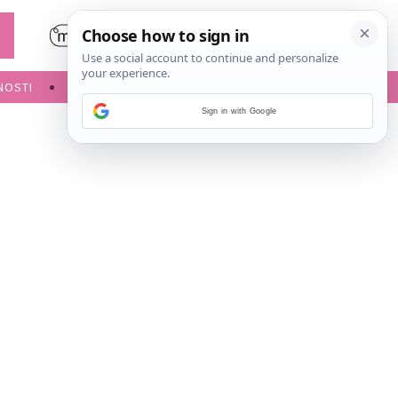
NOSTI
POROĐAJ
Sign in with Google
e