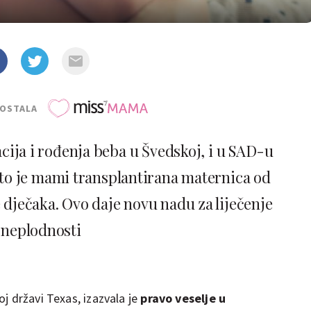
POSTALA
ija i rođenja beba u Švedskoj, i u SAD-u
to je mami transplantirana maternica od
 dječaka. Ovo daje novu nadu za liječenje
neplodnosti
j državi Texas, izazvala je
pravo veselje u