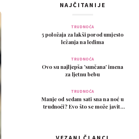
NAJČITANIJE
TRUDNOĆA
5 položaja za lakši porod umjesto
ležanja na leđima
TRUDNOĆA
Ovo su najljepša 'sunčana' imena
za ljetnu bebu
TRUDNOĆA
Manje od sedam sati sna na noć u
trudnoći? Evo što se može javiti
kao posljedic…
VEZANI ČLANCI