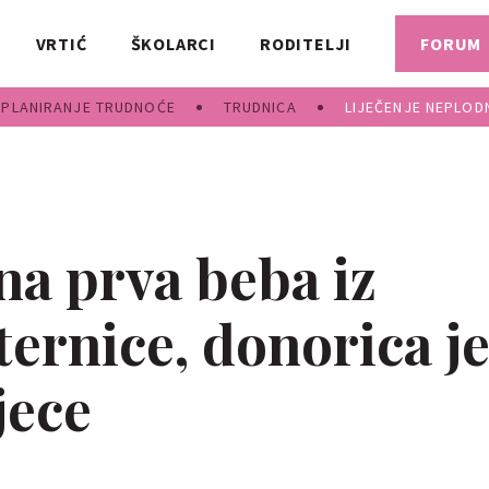
VRTIĆ
ŠKOLARCI
RODITELJI
FORUM
PLANIRANJE TRUDNOĆE
TRUDNICA
LIJEČENJE NEPLOD
a prva beba iz
ernice, donorica j
jece