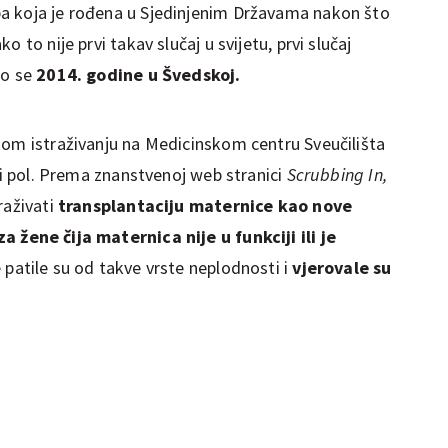
eba koja je rođena u Sjedinjenim Državama nakon što
 to nije prvi takav slučaj u svijetu, prvi slučaj
io se
2014. godine u Švedskoj.
kom istraživanju na Medicinskom centru Sveučilišta
u i pol. Prema znanstvenoj web stranici
Scrubbing In,
raživati
transplantaciju maternice kao nove
za žene čija maternica nije u funkciji ili je
 patile su od takve vrste neplodnosti i
vjerovale su