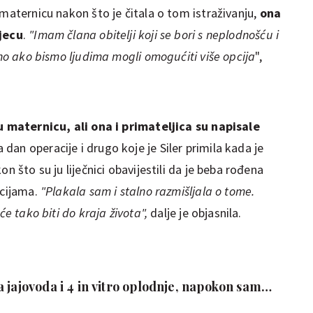
i maternicu nakon što je čitala o tom istraživanju,
ona
djecu
.
"Imam člana obitelji koji se bori s neplodnošću i
čno ako bismo ljudima mogli omogućiti više opcija
",
u maternicu, ali ona i primateljica su napisale
 dan operacije i drugo koje je Siler primila kada je
n što su ju liječnici obavijestili da je beba rođena
ocijama.
"Plakala sam i stalno razmišljala o tome.
će tako biti do kraja života",
dalje je objasnila.
 jajovoda i 4 in vitro oplodnje, napokon sam