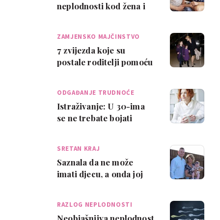
neplodnosti kod žena i
moguća rješenja
ZAMJENSKO MAJČINSTVO
7 zvijezda koje su
postale roditelji pomoću
surogat majke
ODGAĐANJE TRUDNOĆE
Istraživanje: U 30-ima
se ne trebate bojati
neplodnosti
SRETAN KRAJ
Saznala da ne može
imati djecu, a onda joj
sestra dala najljepši dar
RAZLOG NEPLODNOSTI
Neobjašnjiva neplodnost