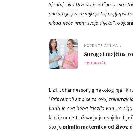
Sjedinjenim Država je važna prekretni
ono što je još važnije je taj najljepši
nikad neće imati svoje dijete"
, objasn
MOŽDA TE ZANIMA...
Surogat majčinstvo 
TRUDNOĆA
Liza Johannesson, ginekologinja i kiru
"
Pripremali smo se za ovaj trenutak j
kada je ova beba izlazila van. Ja sig
kliničkom istraživanju je uspjelo. Lije
što je
primila maternicu od živog 