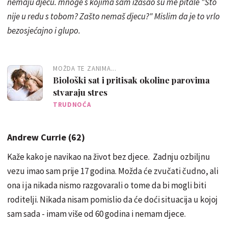
nemaju djecu. mnoge s kojima sam izašao su me pitale "Što
nije u redu s tobom? Zašto nemaš djecu?" Mislim da je to vrlo
bezosjećajno i glupo.
MOŽDA TE ZANIMA...
Biološki sat i pritisak okoline parovima
stvaraju stres
TRUDNOĆA
Andrew Currie (62)
Kaže kako je navikao na život bez djece. Zadnju ozbiljnu
vezu imao sam prije 17 godina. Možda će zvučati čudno, ali
ona i ja nikada nismo razgovarali o tome da bi mogli biti
roditelji. Nikada nisam pomislio da će doći situacija u kojoj
sam sada - imam više od 60 godina i nemam djece.