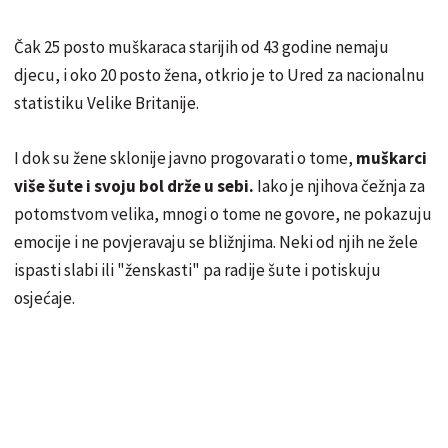
Čak 25 posto muškaraca starijih od 43 godine nemaju
djecu, i oko 20 posto žena, otkrio je to Ured za nacionalnu
statistiku Velike Britanije.
I dok su žene sklonije javno progovarati o tome,
muškarci
više šute i svoju bol drže u sebi.
Iako je njihova čežnja za
potomstvom velika, mnogi o tome ne govore, ne pokazuju
emocije i ne povjeravaju se bližnjima. Neki od njih ne žele
ispasti slabi ili "ženskasti" pa radije šute i potiskuju
osjećaje.