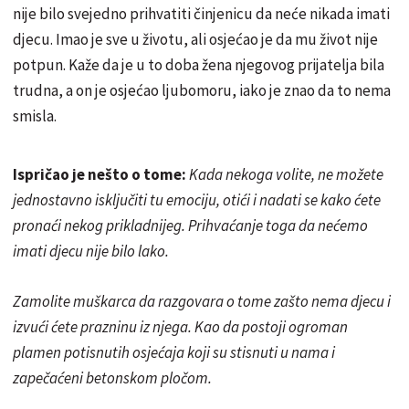
nije bilo svejedno prihvatiti činjenicu da neće nikada imati
djecu. Imao je sve u životu, ali osjećao je da mu život nije
potpun. Kaže da je u to doba žena njegovog prijatelja bila
trudna, a on je osjećao ljubomoru, iako je znao da to nema
smisla.
Ispričao je nešto o tome:
Kada nekoga volite, ne možete
jednostavno isključiti tu emociju, otići i nadati se kako ćete
pronaći nekog prikladnijeg. Prihvaćanje toga da nećemo
imati djecu nije bilo lako.
Zamolite muškarca da razgovara o tome zašto nema djecu i
izvući ćete prazninu iz njega. Kao da postoji ogroman
plamen potisnutih osjećaja koji su stisnuti u nama i
zapečaćeni betonskom pločom.