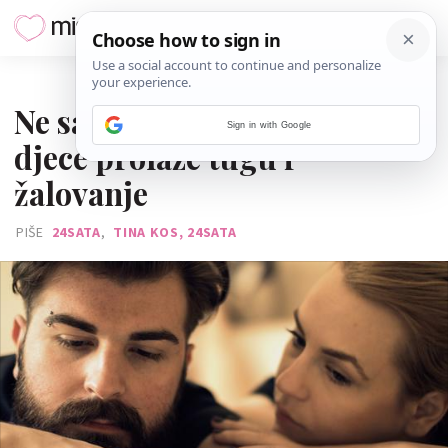
11. STUDENOGA 2017.
Ne samo žene: Muškarci bez
Sign in with Google
djece prolaze tugu i
žalovanje
PIŠE
24SATA
,
TINA KOS, 24SATA