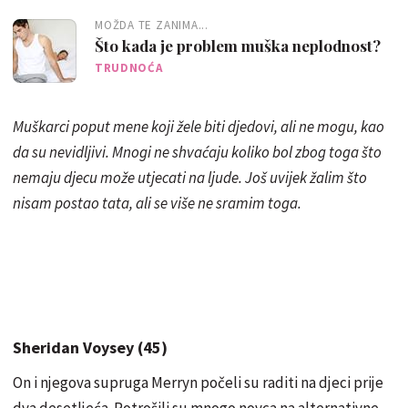
MOŽDA TE ZANIMA...
Što kada je problem muška neplodnost?
TRUDNOĆA
Muškarci poput mene koji žele biti djedovi, ali ne mogu, kao
da su nevidljivi. Mnogi ne shvaćaju koliko bol zbog toga što
nemaju djecu može utjecati na ljude. Još uvijek žalim što
nisam postao tata, ali se više ne sramim toga.
Sheridan Voysey (45)
On i njegova supruga Merryn počeli su raditi na djeci prije
dva desetljeća. Potrošili su mnogo novca na alternativne