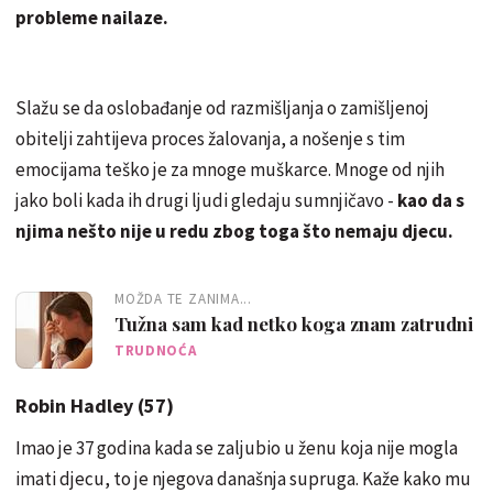
probleme nailaze.
Slažu se da oslobađanje od razmišljanja o zamišljenoj
obitelji zahtijeva proces žalovanja, a nošenje s tim
emocijama teško je za mnoge muškarce. Mnoge od njih
jako boli kada ih drugi ljudi gledaju sumnjičavo -
kao da s
njima nešto nije u redu zbog toga što nemaju djecu.
MOŽDA TE ZANIMA...
Tužna sam kad netko koga znam zatrudni
TRUDNOĆA
Robin Hadley (57)
Imao je 37 godina kada se zaljubio u ženu koja nije mogla
imati djecu, to je njegova današnja supruga. Kaže kako mu