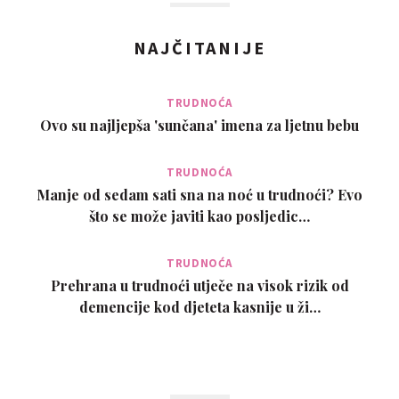
NAJČITANIJE
TRUDNOĆA
Ovo su najljepša 'sunčana' imena za ljetnu bebu
TRUDNOĆA
Manje od sedam sati sna na noć u trudnoći? Evo
što se može javiti kao posljedic…
TRUDNOĆA
Prehrana u trudnoći utječe na visok rizik od
demencije kod djeteta kasnije u ži…