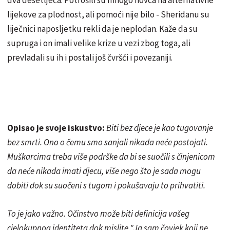
lijekove za plodnost, ali pomoći nije bilo - Sheridanu su
liječnici naposljetku rekli da je neplodan. Kaže da su
supruga i on imali velike krize u vezi zbog toga, ali
prevladali su ih i postali još čvršći i povezaniji.
Opisao je svoje iskustvo:
Biti bez djece je kao tugovanje
bez smrti. Ono o čemu smo sanjali nikada neće postojati.
Muškarcima treba više podrške da bi se suočili s činjenicom
da neće nikada imati djecu, više nego što je sada mogu
dobiti dok su suočeni s tugom i pokušavaju to prihvatiti.
To je jako važno. Očinstvo može biti definicija vašeg
cjelokupnog identiteta dok mislite "Ja sam čovjek koji ne