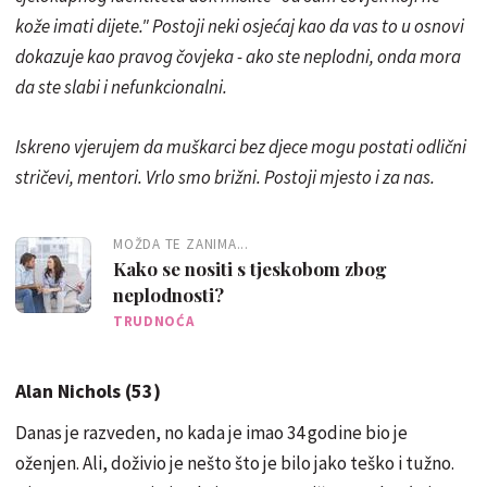
kože imati dijete." Postoji neki osjećaj kao da vas to u osnovi
dokazuje kao pravog čovjeka - ako ste neplodni, onda mora
da ste slabi i nefunkcionalni.
Iskreno vjerujem da muškarci bez djece mogu postati odlični
stričevi, mentori. Vrlo smo brižni. Postoji mjesto i za nas.
MOŽDA TE ZANIMA...
Kako se nositi s tjeskobom zbog
neplodnosti?
TRUDNOĆA
Alan Nichols (53)
Danas je razveden, no kada je imao 34 godine bio je
oženjen. Ali, doživio je nešto što je bilo jako teško i tužno.