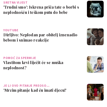
SRETNA VIJEST
'Trudni smo': Iskrena priča tate o borbi s
neplodnošću i teškom putu do bebe
YOUTUBE
Dirljivo: Neplodan par obitelj iznenadio
bebom i snimao reakcije
POMOĆ ZA SPERMIJE
Vlastitom krvi liječit će se muška
neplodnost?
JE LI OVO PITANJE PREOSO…
'Mrzim pitanje kad ću imati djecu!'