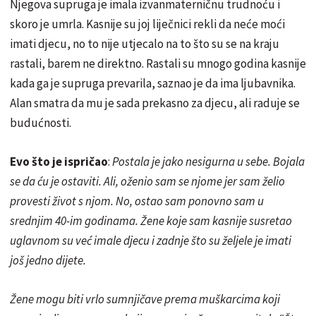
Njegova supruga je imala izvanmaterničnu trudnoću i
skoro je umrla. Kasnije su joj liječnici rekli da neće moći
imati djecu, no to nije utjecalo na to što su se na kraju
rastali, barem ne direktno. Rastali su mnogo godina kasnije
kada ga je supruga prevarila, saznao je da ima ljubavnika.
Alan smatra da mu je sada prekasno za djecu, ali raduje se
budućnosti.
Evo što je ispričao
:
Postala je jako nesigurna u sebe. Bojala
se da ću je ostaviti. Ali, oženio sam se njome jer sam želio
provesti život s njom. No, ostao sam ponovno sam u
srednjim 40-im godinama. Žene koje sam kasnije susretao
uglavnom su već imale djecu i zadnje što su željele je imati
još jedno dijete.
Žene mogu biti vrlo sumnjičave prema muškarcima koji