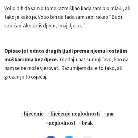
Volio bih da sam o tome razmišljao kada sam bio mlađi, ali
tako je kako je. Volio bih da tada sam sebi rekao "Budi
sebičan. Ako želiš djecu, imaj djecu...".
Opisao je i odnos drugih ljudi prema njemu i ostalim
muškarcima bez djece.
Gledaju nas sumnjičavo, kao da
nam se ne može vjerovati. Razumijem da je to tako, ali
grozan je to osjećaj.
#
liječenje
#
liječenje neplodnosti
#
par
#
neplodnost
#
brak