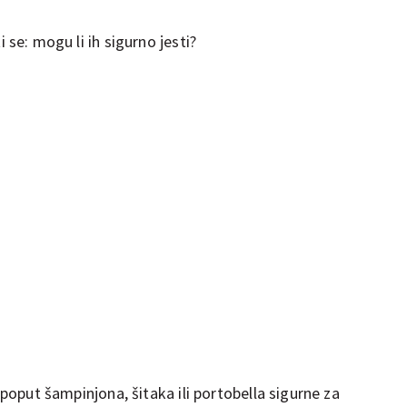
i se: mogu li ih sigurno jesti?
e poput šampinjona, šitaka ili portobella sigurne za