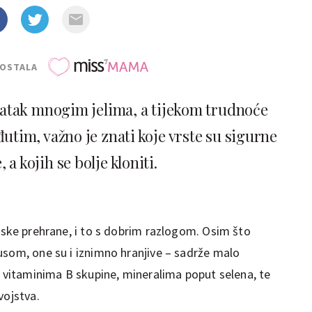
POSTALA
datak mnogim jelima, a tijekom trudnoće
đutim, važno je znati koje vrste su sigurne
 a kojih se bolje kloniti.
ske prehrane, i to s dobrim razlogom. Osim što
usom, one su i iznimno hranjive – sadrže malo
e vitaminima B skupine, mineralima poput selena, te
vojstva.