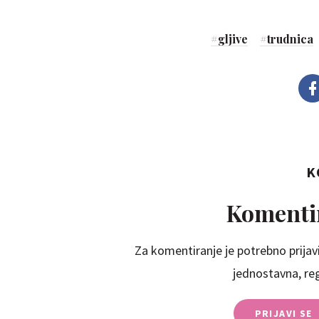
#
gljive
#
trudnica
K
Komentir
Za komentiranje je potrebno prijavi
jednostavna, regi
PRIJAVI SE