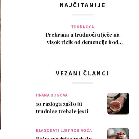
NAJČITANIJE
TRUDNOĆA
Prehrana u trudnoći utječe na
visok rizik od demencije kod
djeteta kasnije u ži…
VEZANI ČLANCI
HRANA BOGOVA
10 razloga zašto bi
trudnice trebale jesti
smokve
BLAGODATI LJETNOG VOĆA