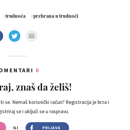
#
trudnoća
#
prehrana u trudnoći
OMENTARI
0
aj, znaš da želiš!
ti se. Nemaš korisnički račun? Registracija je brza i
striraj se i uključi se u raspravu.
ILI
PRIJAVA