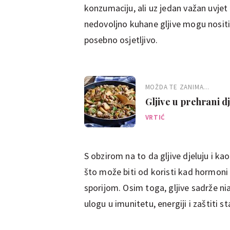
konzumaciju, ali uz jedan važan uvjet 
nedovoljno kuhane gljive mogu nositi r
posebno osjetljivo.
MOŽDA TE ZANIMA...
Gljive u prehrani dj
VRTIĆ
S obzirom na to da gljive djeluju i ka
što može biti od koristi kad hormon
sporijom. Osim toga, gljive sadrže niac
ulogu u imunitetu, energiji i zaštiti s