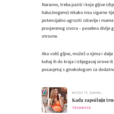
Naravno, treba paziti i koje gljive izb
halucinogene) nikako nisu sigurne ti
potencijalno ugroziti zdravlje i mame i 
provjerenog izvora – posebno divlje glj
otrovne.
Ako voliš gljive, možeš u njima i dalj
kuhaj ih do kraja i izbjegavaj sirove ili
posavjetuj s ginekologom za dodatnu 
MOŽDA TE ZANIMA...
Kada započinju tru
je uzrok?
TRUDNOĆA