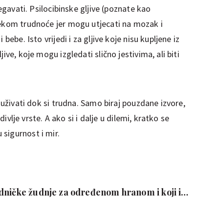
jegavati. Psilocibinske gljive (poznate kao
jekom trudnoće jer mogu utjecati na mozak i
bebe. Isto vrijedi i za gljive koje nisu kupljene iz
ive, koje mogu izgledati slično jestivima, ali biti
e uživati dok si trudna. Samo biraj pouzdane izvore,
 divlje vrste. A ako si i dalje u dilemi, kratko se
sigurnost i mir.
dničke žudnje za određenom hranom i koji im