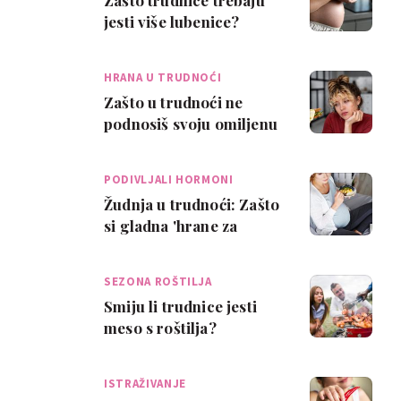
Zašto trudnice trebaju
jesti više lubenice?
HRANA U TRUDNOĆI
Zašto u trudnoći ne
podnosiš svoju omiljenu
hranu?
PODIVLJALI HORMONI
Žudnja u trudnoći: Zašto
si gladna 'hrane za
utjehu'?
SEZONA ROŠTILJA
Smiju li trudnice jesti
meso s roštilja?
ISTRAŽIVANJE