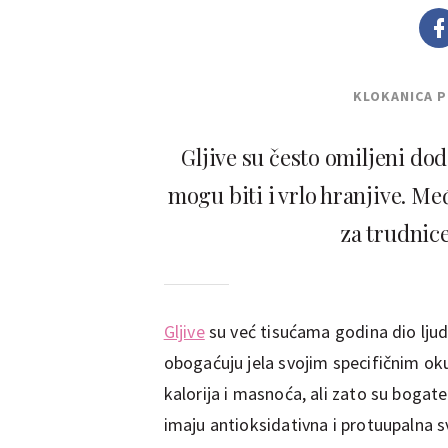
KLOKANICA 
Gljive su često omiljeni do
mogu biti i vrlo hranjive. Me
za trudnice,
Gljive
su već tisućama godina dio ljud
obogaćuju jela svojim specifičnim ok
kalorija i masnoća, ali zato su bogat
imaju antioksidativna i protuupalna s