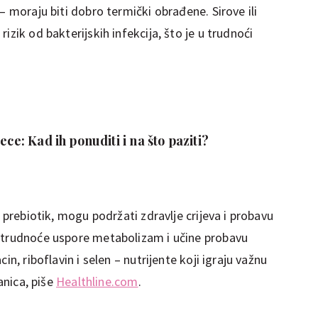
– moraju biti dobro termički obrađene. Sirove ili
izik od bakterijskih infekcija, što je u trudnoći
ece: Kad ih ponuditi i na što paziti?
o prebiotik, mogu podržati zdravlje crijeva i probavu
i trudnoće uspore metabolizam i učine probavu
in, riboflavin i selen – nutrijente koji igraju važnu
tanica, piše
Healthline.com
.