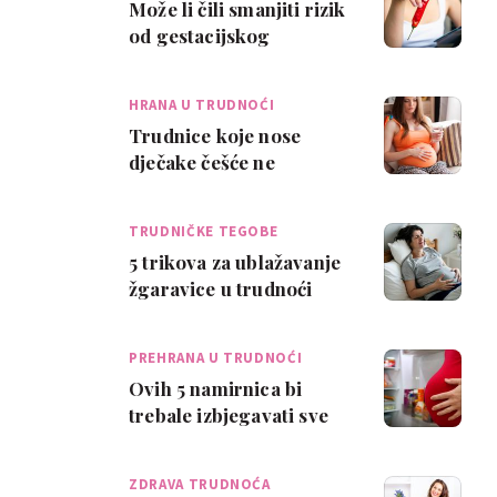
Može li čili smanjiti rizik
od gestacijskog
dijabetesa?
HRANA U TRUDNOĆI
Trudnice koje nose
dječake češće ne
podnose određenu
hranu
TRUDNIČKE TEGOBE
5 trikova za ublažavanje
žgaravice u trudnoći
PREHRANA U TRUDNOĆI
Ovih 5 namirnica bi
trebale izbjegavati sve
trudnice
ZDRAVA TRUDNOĆA