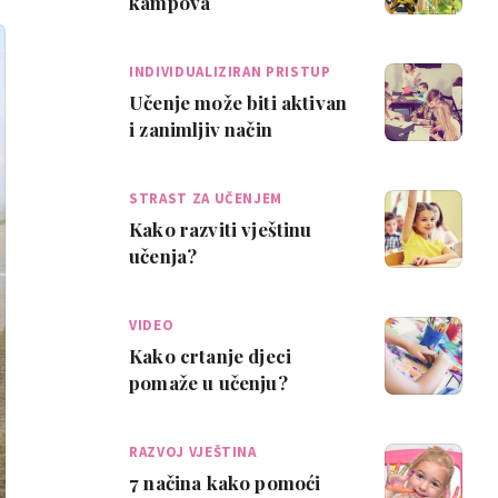
kampova
INDIVIDUALIZIRAN PRISTUP
Učenje može biti aktivan
i zanimljiv način
upoznavanja svijeta
STRAST ZA UČENJEM
Kako razviti vještinu
učenja?
VIDEO
Kako crtanje djeci
pomaže u učenju?
RAZVOJ VJEŠTINA
7 načina kako pomoći