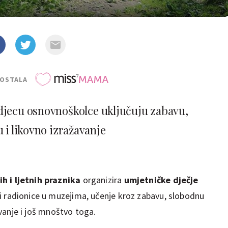
POSTALA
djecu osnovnoškolce uključuju zabavu,
 i likovno izražavanje
ih i ljetnih praznika
organizira
umjetničke dječje
 i radionice u muzejima, učenje kroz zabavu, slobodnu
žavanje i još mnoštvo toga.