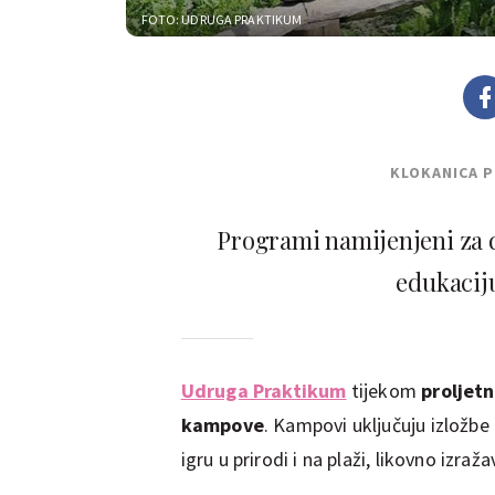
FOTO: UDRUGA PRAKTIKUM
KLOKANICA 
Programi namijenjeni za 
edukaciju
Udruga Praktikum
tijekom
proljetn
kampove
. Kampovi uključuju izložbe
igru u prirodi i na plaži, likovno izra