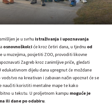
mišljen je u svrhu
istraživanja i upoznavanja
ca
osnovnoškolci
će kroz četiri dana, u tjednu
od
be u muzejima, posjetiti ZOO, provoditi likovne
upoznavati Zagreb kroz zanimljive priče, gledati
e. U edukativnom dijelu dana upregnut će moždane
no vodstvo na kreativan i zabavan način upoznat će se
e naučiti koristiti mentalne mape te kako
o bitno u tekstu. U proljetnom kampu
moguće je
ma ili dane po odabiru
.