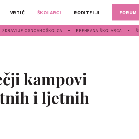
VRTIĆ
ŠKOLARCI
RODITELJI
FORUM
ZDRAVLJE OSNOVNOŠKOLCA
PREHRANA ŠKOLARCA
Š
ečji kampovi
nih i ljetnih
.