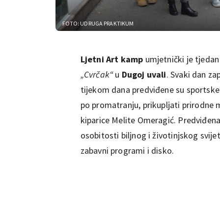
FOTO: UDRUGA PRAKTIKUM
Ljetni Art kamp
umjetnički je tjedan
„Cvrčak“
u
Dugoj uvali
. Svaki dan za
tijekom dana predviđene su sportske ig
po promatranju, prikupljati prirodne 
kiparice Melite Omeragić. Predviđen
osobitosti biljnog i životinjskog svij
zabavni programi i disko.