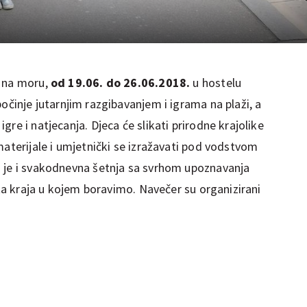
 na moru,
od 19.06. do 26.06.2018.
u hostelu
počinje jutarnjim razgibavanjem i igrama na plaži, a
re i natjecanja. Djeca će slikati prirodne krajolike
materijale i umjetnički se izražavati pod vodstvom
a je i svakodnevna šetnja sa svrhom upoznavanja
eta kraja u kojem boravimo. Navečer su organizirani