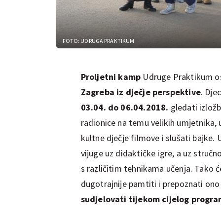
FOTO: UDRUGA PRAKTIKUM
Proljetni kamp
Udruge Praktikum os
Zagreba iz dječje perspektive
. Dje
03.04. do 06.04.2018.
gledati izlož
radionice na temu velikih umjetnika, 
kultne dječje filmove i slušati bajk
vijuge uz didaktičke igre, a uz struč
s različitim tehnikama učenja. Tako ć
dugotrajnije pamtiti i prepoznati on
sudjelovati tijekom cijelog progra