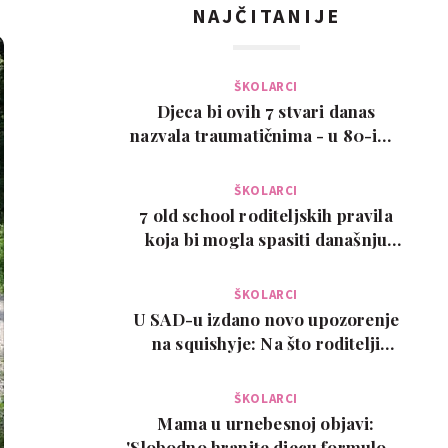
NAJČITANIJE
ŠKOLARCI
Djeca bi ovih 7 stvari danas
nazvala traumatičnima - u 80-ima
su bile normalne
ŠKOLARCI
7 old school roditeljskih pravila
koja bi mogla spasiti današnju
djecu
ŠKOLARCI
U SAD-u izdano novo upozorenje
na squishyje: Na što roditelji
trebaju paziti pr…
ŠKOLARCI
Mama u urnebesnoj objavi:
'Slobodno hranite djecu formulom.