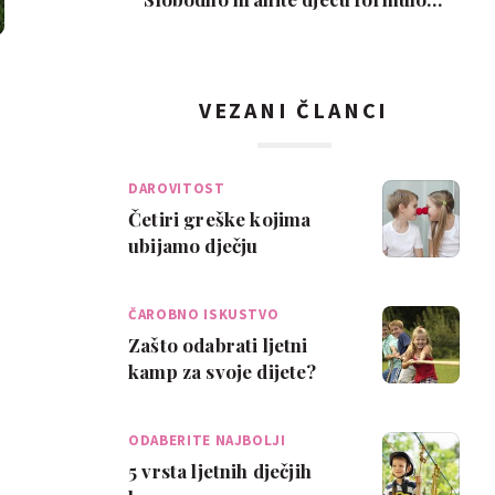
Ovo je moj isključi…
VEZANI ČLANCI
DAROVITOST
Četiri greške kojima
ubijamo dječju
kreativnost
ČAROBNO ISKUSTVO
Zašto odabrati ljetni
kamp za svoje dijete?
ODABERITE NAJBOLJI
5 vrsta ljetnih dječjih