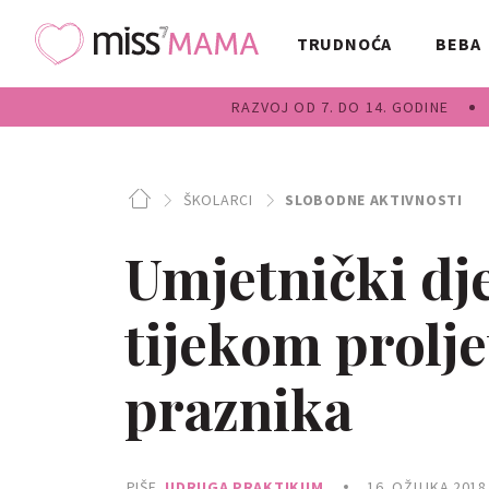
TRUDNOĆA
BEBA
RAZVOJ OD 7. DO 14. GODINE
ŠKOLARCI
SLOBODNE AKTIVNOSTI
Umjetnički dj
tijekom proljet
praznika
PIŠE
UDRUGA PRAKTIKUM
16. OŽUJKA 2018