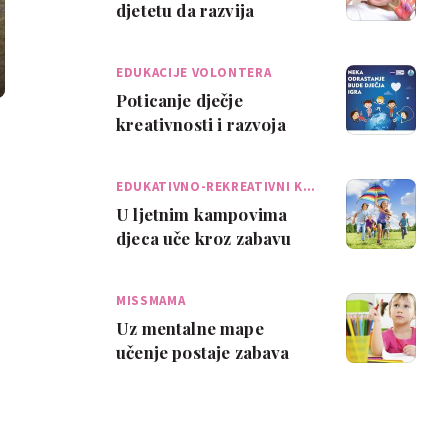
djetetu da razvija
motoriku i kreativnost
EDUKACIJE VOLONTERA
Poticanje dječje
kreativnosti i razvoja
kroz igru
EDUKATIVNO-REKREATIVNI K…
U ljetnim kampovima
djeca uče kroz zabavu
MISSMAMA
Uz mentalne mape
učenje postaje zabava