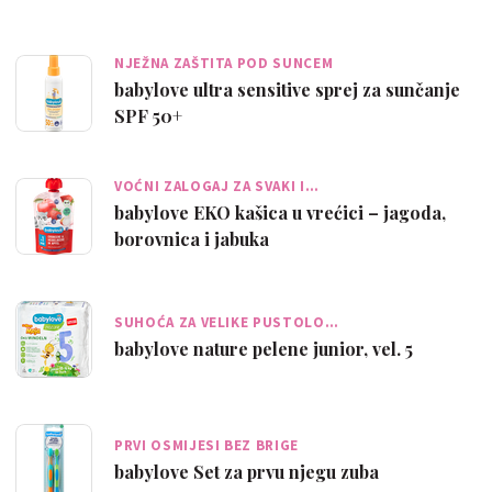
NJEŽNA ZAŠTITA POD SUNCEM
babylove ultra sensitive sprej za sunčanje
SPF 50+
VOĆNI ZALOGAJ ZA SVAKI I…
babylove EKO kašica u vrećici – jagoda,
borovnica i jabuka
SUHOĆA ZA VELIKE PUSTOLO…
babylove nature pelene junior, vel. 5
PRVI OSMIJESI BEZ BRIGE
babylove Set za prvu njegu zuba