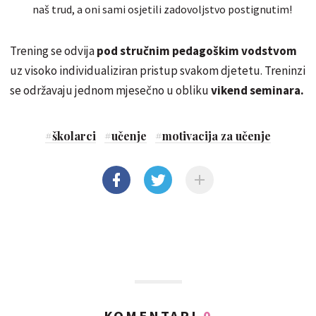
naš trud, a oni sami osjetili zadovoljstvo postignutim!
Trening se odvija
pod stručnim pedagoškim vodstvom
uz visoko individualiziran pristup svakom djetetu. Treninzi
se održavaju jednom mjesečno u obliku
vikend seminara.
#
školarci
#
učenje
#
motivacija za učenje
KOMENTARI
0