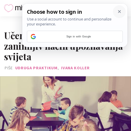
30. SIJEČNJA 2017.
Učenje može biti aktivan i
Sign in with Google
zanimljiv način upoznavanja
svijeta
PIŠE
UDRUGA PRAKTIKUM
,
IVANA KOLLER