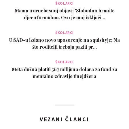
ŠKOLARCI
Mama u urnebesnoj objavi: 'Slobodno hranite
djecu formulom. Ovo je moj isključi…
ŠKOLARCI
U SAD-u izdano novo upozorenje na squishyje: Na
što roditelji trebaju paziti pr…
ŠKOLARCI
Meta dužna platiti 567 milijuna dolara za fond za
mentalno zdravlje tinejdžera
VEZANI ČLANCI