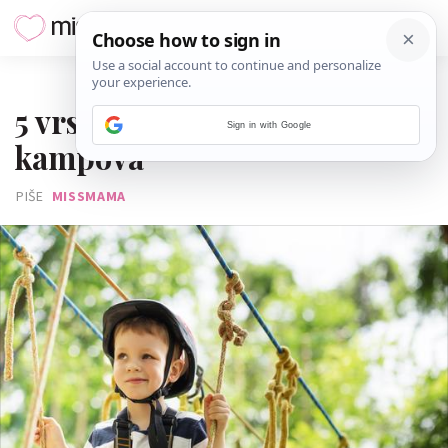
25. LIPNJA 2017.
5 vrsta ljetnih dječjih
Sign in with Google
kampova
PIŠE
MISSMAMA