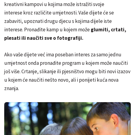
kreativni kampovi u kojima može istražiti svoje
interese kroz različite umjetnosti. Vaše dijete će se
zabaviti, upoznati drugu djecu s kojima dijele iste
interese. Pronađite kamp u kojem može
glumiti, crtati,
plesati ili naučiti sve o fotografiji.
Ako vaše dijete već ima poseban interes za samo jednu
umjetnost onda pronađite program u kojem može naučiti
još više. Crtanje, slikanje ili pjesništvo mogu biti novi izazov
u kojem će naučiti nešto novo, ali i ponijeti kuća nova
znanja.