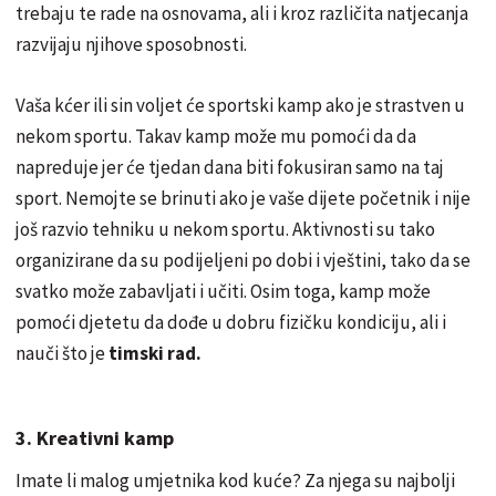
trebaju te rade na osnovama, ali i kroz različita natjecanja
razvijaju njihove sposobnosti.
Vaša kćer ili sin voljet će sportski kamp ako je strastven u
nekom sportu. Takav kamp može mu pomoći da da
napreduje jer će tjedan dana biti fokusiran samo na taj
sport. Nemojte se brinuti ako je vaše dijete početnik i nije
još razvio tehniku u nekom sportu. Aktivnosti su tako
organizirane da su podijeljeni po dobi i vještini, tako da se
svatko može zabavljati i učiti. Osim toga, kamp može
pomoći djetetu da dođe u dobru fizičku kondiciju, ali i
nauči što je
timski rad.
3. Kreativni kamp
Imate li malog umjetnika kod kuće? Za njega su najbolji