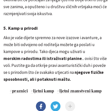
sve zanima, a opušteno i u društvu sličnih vršnjaka moći će
razmjenjivati svoja iskustva.
5. Kamp u prirodi
Ako je vaše dijete spremno za nove izazove i avanture, a
može biti odvojeno od roditelja možete ga poslati u
kampove u prirodu. Tako djeca mogu uživati u
morskim radostima ili istraživati planine
... ovisi što više
voli. Pustite ga da otkrije pravi avanturistički duh i poveže
se s prirodom što će svakako utjecati na
njegove fizičke
sposobnosti, ali i potaknuti maštu.
#
praznici
#
ljetni kamp
#
ljetni znanstveni kamp