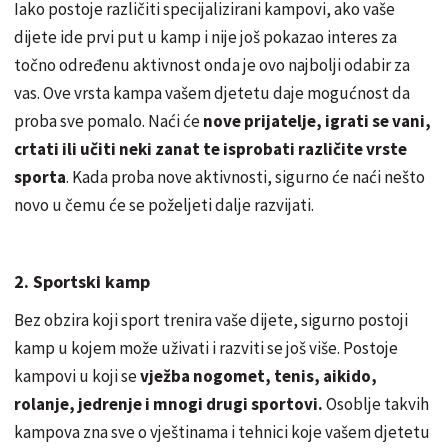
Iako postoje različiti specijalizirani kampovi, ako vaše
dijete ide prvi put u kamp i nije još pokazao interes za
točno određenu aktivnost onda je ovo najbolji odabir za
vas. Ove vrsta kampa vašem djetetu daje mogućnost da
proba sve pomalo. Naći će
nove prijatelje, igrati se vani,
crtati ili učiti neki zanat te isprobati različite vrste
sporta
. Kada proba nove aktivnosti, sigurno će naći nešto
novo u čemu će se poželjeti dalje razvijati.
2. Sportski kamp
Bez obzira koji sport trenira vaše dijete, sigurno postoji
kamp u kojem može uživati i razviti se još više. Postoje
kampovi u koji se
vježba nogomet, tenis, aikido,
rolanje, jedrenje i mnogi drugi sportovi.
Osoblje takvih
kampova zna sve o vještinama i tehnici koje vašem djetetu