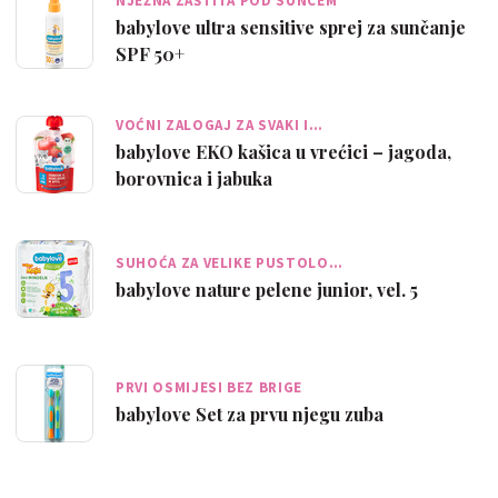
NJEŽNA ZAŠTITA POD SUNCEM
babylove ultra sensitive sprej za sunčanje
SPF 50+
VOĆNI ZALOGAJ ZA SVAKI I…
babylove EKO kašica u vrećici – jagoda,
borovnica i jabuka
SUHOĆA ZA VELIKE PUSTOLO…
babylove nature pelene junior, vel. 5
PRVI OSMIJESI BEZ BRIGE
babylove Set za prvu njegu zuba