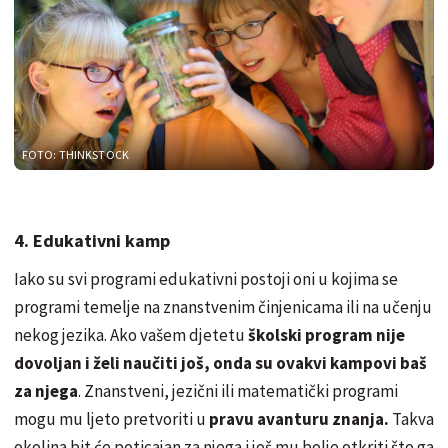
FOTO: THINKSTOCK
4. Edukativni kamp
Iako su svi programi edukativni postoji oni u kojima se
programi temelje na znanstvenim činjenicama ili na učenju
nekog jezika. Ako vašem djetetu
školski program nije
dovoljan i želi naučiti još, onda su ovakvi kampovi baš
za njega
. Znanstveni, jezični ili matematički programi
mogu mu ljeto pretvoriti u
pravu avanturu znanja.
Takva
okolina bit će poticajan za njega i još mu bolje otkriti što ga