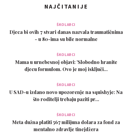
NAJČITANIJE
ŠKOLARCI
Djeca bi ovih 7 stvari danas nazvala traumatičnima
- u 80-ima su bile normalne
ŠKOLARCI
Mama u urnebesnoj objavi: 'Slobodno hranite
djecu formulom. Ovo je moj isključi…
ŠKOLARCI
U SAD-u izdano novo upozorenje na squishyje: Na
što roditelji trebaju paziti pr…
ŠKOLARCI
Meta dužna platiti 567 milijuna dolara za fond za
mentalno zdravlje tinejdžera