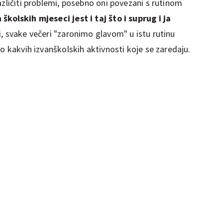
azličiti problemi, posebno oni povezani s rutinom
školskih mjeseci jest i taj što i suprug i ja
i, svake večeri "zaronimo glavom" u istu rutinu
lo kakvih izvanškolskih aktivnosti koje se zaredaju.