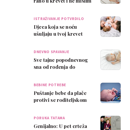
rano u krevet i ne mislim
da sam stroga
ISTRAŽIVANJE POTVRDILO
Djeca koja se noću
ušuljaju u tvoj krevet
službeno su pametnija
DNEVNO SPAVANJE
Sve tajne popodnevnog
sna od rođenja do
vrtićke dobi
BEBINE POTREBE
Puštanje bebe da plače
protivi se roditeljskom
instinktu
PORUKA TATAMA
Genijalno: U pet crteža