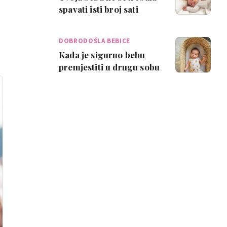
spavati isti broj sati
svake noći?
DOBRODOŠLA BEBICE
Kada je sigurno bebu
premjestiti u drugu sobu
i kako olakšati prelazak?