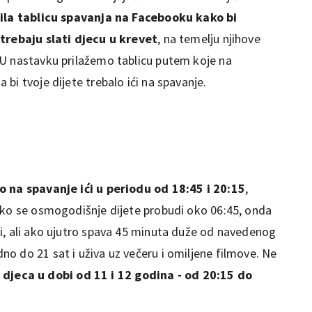
lila tablicu spavanja na Facebooku kako bi
 trebaju slati djecu u krevet
, na temelju njihove
 U nastavku prilažemo tablicu putem koje na
bi tvoje dijete trebalo ići na spavanje.
o na spavanje ići u periodu od 18:45 i 20:15
,
Ako se osmogodišnje dijete probudi oko 06:45, onda
i, ali ako ujutro spava 45 minuta duže od navedenog
o do 21 sat i uživa uz večeru i omiljene filmove. Ne
i
djeca u dobi od 11 i 12 godina - od 20:15 do