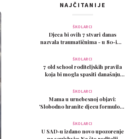
NAJČITANIJE
ŠKOLARCI
Djeca bi ovih 7 stvari danas
nazvala traumatičnima - u 80-ima
su bile normalne
ŠKOLARCI
7 old school roditeljskih pravila
koja bi mogla spasiti današnju
djecu
ŠKOLARCI
Mama u urnebesnoj objavi:
'Slobodno hranite djecu formulom.
Ovo je moj isključi…
ŠKOLARCI
U SAD-u izdano novo upozorenje
na squishyje: Na što roditelji