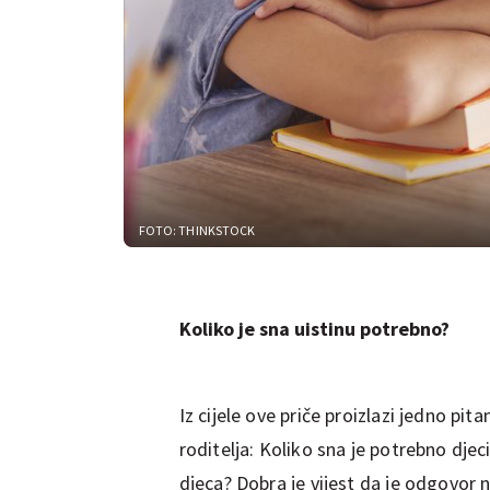
FOTO: THINKSTOCK
Koliko je sna uistinu potrebno?
Iz cijele ove priče proizlazi jedno pita
roditelja: Koliko sna je potrebno djec
djeca? Dobra je vijest da je odgovor 