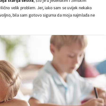
šnja starija sestra
, što je u jesenskim i zimskim
lično velik problem. Jer, iako sam se uvijek nekako
dovoljno, bila sam gotovo sigurna da moja najmlađa ne