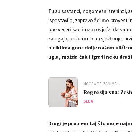
Tu su sastanci, nogometni treninzi, sat
ispostavilo, zapravo želimo provest
one večeri kad imam osjećaj da samo
zalogaja, požurim ih na vježbanje, br
biciklima gore-dolje našom uličico
uglu, možda čak i igrati neku druš
MOŽDA TE ZANIMA...
Regresija sna: Zašt
BEBA
Drugi je problem taj što moje najm