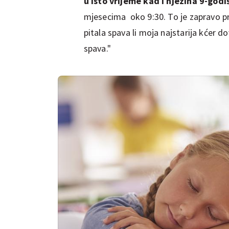
u isto vrijeme kad i njezina 9-godi
mjesecima oko 9:30. To je zapravo pri
pitala spava li moja najstarija kćer 
spava."