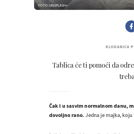
FOTO: UNSPLASH+
KLOKANICA 
Tablica će ti pomoći da odre
treba
Čak i u sasvim normalnom danu, mn
dovoljno rano.
Jedna je majka, koju 