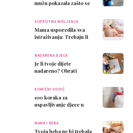
mužu pokazala zašto se
mame bude neispavane
SUPROTNA MIŠLJENJA
Mama usporedila sva
istraživanja: Trebaju li
mame i bebe spavati u
istom krevet…
NADARENA DJECA
Je li tvoje dijete
nadareno? Obrati
pozornost na znatiželju,
spavanje i razinu …
KOMIČNI VODIČ
100 koraka za
uspavljivanje djece u
kojima će se pronaći
svaki roditelj
MAMA I BEBA
Tvoja beba ne bi trebala