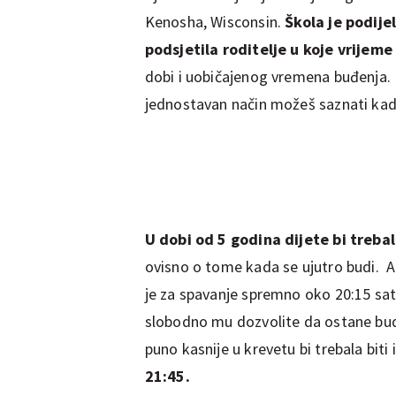
Kenosha, Wisconsin.
Škola je podije
podsjetila roditelje u koje vrijeme
dobi i uobičajenog vremena buđenja.
jednostavan način možeš saznati kada 
U dobi od 5 godina dijete bi trebal
ovisno o tome kada se ujutro budi. 
je za spavanje spremno oko 20:15 sat
slobodno mu dozvolite da ostane budn
puno kasnije u krevetu bi trebala biti 
21:45.