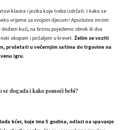
ovi klavira i jezika koje treba izdržati. I kako se
i neko vrijeme sa svojom djecom! Apsolutno mrzim
 dođem kući, na brzinu pojedemo obrok ili dva
zinski okupam i pošaljem u krevet.
Želim se voziti
m, prošetati u večernjim satima do trgovine na
tvenu igru.
o se događa i kako pomoći bebi?
lađa kćer, koje ima 5 godina, odlazi na spavanje