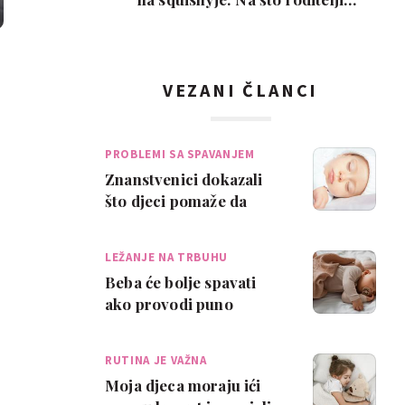
trebaju paziti pr…
VEZANI ČLANCI
PROBLEMI SA SPAVANJEM
Znanstvenici dokazali
što djeci pomaže da
bolje spavaju
LEŽANJE NA TRBUHU
Beba će bolje spavati
ako provodi puno
vremena u ovom
položaju
RUTINA JE VAŽNA
Moja djeca moraju ići