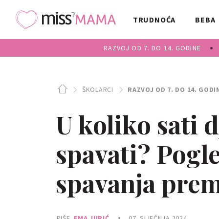
TRUDNOĆA
BEBA
RAZVOJ OD 7. DO 14. GODINE
ŠKOLARCI
RAZVOJ OD 7. DO 14. GODI
U koliko sati d
spavati? Pogle
spavanja prema
PIŠE
EMA JURIĆ
07. SIJEČNJA 2024.