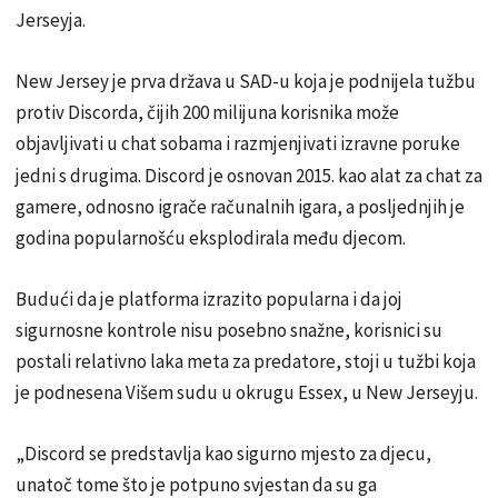
Jerseyja.
New Jersey je prva država u SAD-u koja je podnijela tužbu
protiv Discorda, čijih 200 milijuna korisnika može
objavljivati
u chat sobama i razmjenjivati
izravne poruke
jedni s drugima. Discord je osnovan 2015. kao alat za chat za
gamere, odnosno igrače računalnih igara, a posljednjih je
godina popularnošću eksplodirala među djecom.
Budući da je platforma izrazito popularna i da joj
sigurnosne kontrole nisu posebno snažne, korisnici su
postali relativno laka meta za predatore, stoji u tužbi koja
je podnesena Višem sudu u okrugu Essex, u New Jerseyju.
„Discord se predstavlja kao sigurno mjesto za djecu,
unatoč tome što je potpuno svjestan da su ga