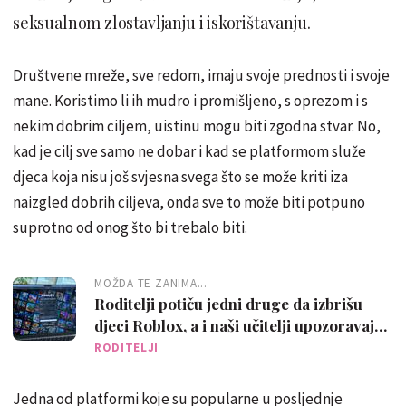
seksualnom zlostavljanju i iskorištavanju.
Društvene mreže, sve redom, imaju svoje prednosti i svoje
mane. Koristimo li ih mudro i promišljeno, s oprezom i s
nekim dobrim ciljem, uistinu mogu biti zgodna stvar. No,
kad je cilj sve samo ne dobar i kad se platformom služe
djeca koja nisu još svjesna svega što se može kriti iza
naizgled dobrih ciljeva, onda sve to može biti potpuno
suprotno od onog što bi trebalo biti.
MOŽDA TE ZANIMA...
Roditelji potiču jedni druge da izbrišu
djeci Roblox, a i naši učitelji upozoravaju
na opasnosti
RODITELJI
Jedna od platformi koje su popularne u posljednje