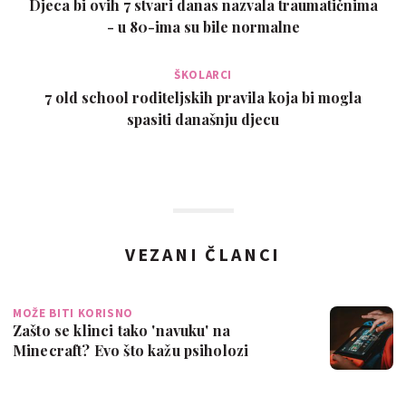
Djeca bi ovih 7 stvari danas nazvala traumatičnima
- u 80-ima su bile normalne
ŠKOLARCI
7 old school roditeljskih pravila koja bi mogla
spasiti današnju djecu
VEZANI ČLANCI
MOŽE BITI KORISNO
Zašto se klinci tako 'navuku' na
Minecraft? Evo što kažu psiholozi