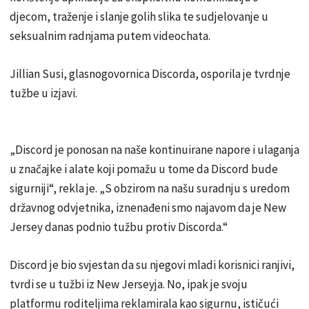
djecom, traženje i slanje golih slika te sudjelovanje u
seksualnim radnjama putem videochata.
Jillian Susi, glasnogovornica Discorda, osporila je tvrdnje
tužbe u izjavi.
„Discord je ponosan na naše kontinuirane napore i ulaganja
u značajke i alate koji pomažu u tome da Discord bude
sigurniji“, rekla je. „S obzirom na našu suradnju s uredom
državnog odvjetnika, iznenađeni smo najavom da je New
Jersey danas podnio tužbu protiv Discorda.“
Discord je bio svjestan da su njegovi mladi korisnici ranjivi,
tvrdi se u tužbi iz New Jerseyja. No, ipak je svoju
platformu roditeljima reklamirala kao sigurnu, ističući