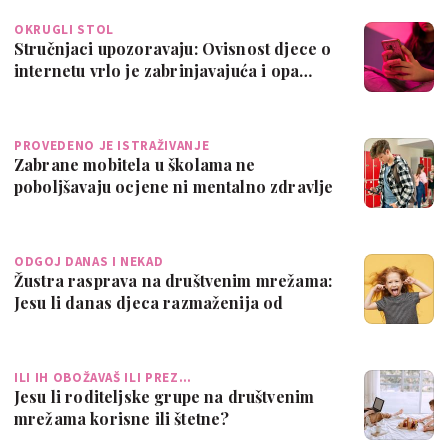
OKRUGLI STOL
Stručnjaci upozoravaju: Ovisnost djece o
internetu vrlo je zabrinjavajuća i opa…
PROVEDENO JE ISTRAŽIVANJE
Zabrane mobitela u školama ne
poboljšavaju ocjene ni mentalno zdravlje
ODGOJ DANAS I NEKAD
Žustra rasprava na društvenim mrežama:
Jesu li danas djeca razmaženija od
djece…
ILI IH OBOŽAVAŠ ILI PREZ…
Jesu li roditeljske grupe na društvenim
mrežama korisne ili štetne?