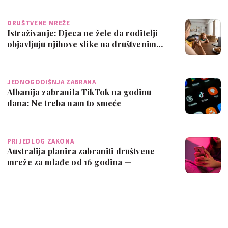
DRUŠTVENE MREŽE
Istraživanje: Djeca ne žele da roditelji
objavljuju njihove slike na društvenim…
JEDNOGODIŠNJA ZABRANA
Albanija zabranila TikTok na godinu
dana: Ne treba nam to smeće
PRIJEDLOG ZAKONA
Australija planira zabraniti društvene
mreže za mlađe od 16 godina —
stručnjaci…