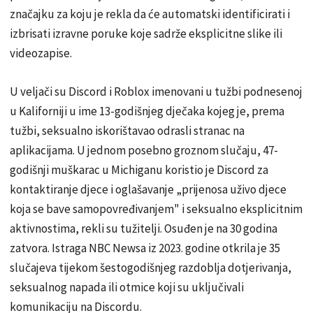
značajku za koju je rekla da će automatski identificirati i
izbrisati izravne poruke koje sadrže eksplicitne slike ili
videozapise.
U veljači su Discord i Roblox imenovani u tužbi podnesenoj
u Kaliforniji u ime 13-godišnjeg dječaka kojeg je, prema
tužbi, seksualno iskorištavao odrasli stranac na
aplikacijama. U jednom posebno groznom slučaju, 47-
godišnji muškarac u Michiganu koristio je Discord za
kontaktiranje djece i oglašavanje „prijenosa uživo djece
koja se bave samopovređivanjem" i seksualno eksplicitnim
aktivnostima, rekli su tužitelji. Osuđen je na 30 godina
zatvora. Istraga NBC Newsa iz 2023. godine otkrila je 35
slučajeva tijekom šestogodišnjeg razdoblja dotjerivanja,
seksualnog napada ili otmice koji su uključivali
komunikaciju na Discordu.