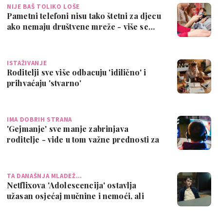
NIJE BAŠ TOLIKO LOŠE
Pametni telefoni nisu tako štetni za djecu
ako nemaju društvene mreže - više se…
ISTAŽIVANJE
Roditelji sve više odbacuju 'idilično' i
prihvaćaju 'stvarno'
IMA DOBRIH STRANA
'Gejmanje' sve manje zabrinjava
roditelje - vide u tom važne prednosti za
djecu
TA DANAŠNJA MLADEŽ…
Netflixova 'Adolescencija' ostavlja
užasan osjećaj mučnine i nemoći, ali
griješ…