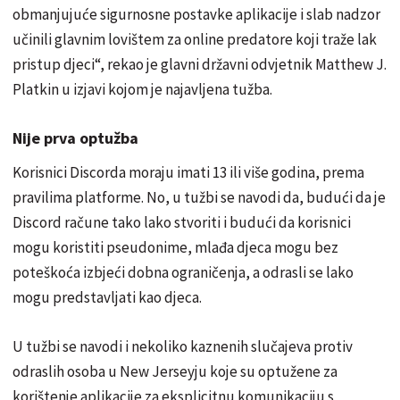
obmanjujuće sigurnosne postavke aplikacije i slab nadzor
učinili glavnim lovištem za online predatore koji traže lak
pristup djeci“, rekao je glavni državni odvjetnik Matthew J.
Platkin u izjavi kojom je najavljena tužba.
Nije prva optužba
Korisnici Discorda moraju imati 13 ili više godina, prema
pravilima platforme. No, u tužbi se navodi da, budući da je
Discord račune tako lako stvoriti i budući da korisnici
mogu koristiti pseudonime, mlađa djeca mogu bez
poteškoća izbjeći dobna ograničenja, a odrasli se lako
mogu predstavljati kao djeca.
U tužbi se navodi i nekoliko kaznenih slučajeva protiv
odraslih osoba u New Jerseyju koje su optužene za
korištenje aplikacije za eksplicitnu komunikaciju s