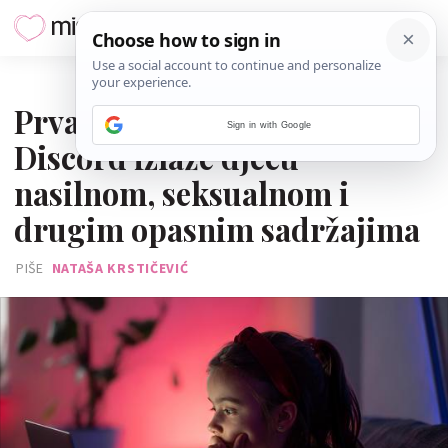
18. TRAVNJA 2025.
Prva tužba: Platforma
Sign in with Google
Discord izlaže djecu
nasilnom, seksualnom i
drugim opasnim sadržajima
PIŠE
NATAŠA KRSTIČEVIĆ