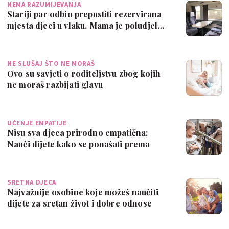
NEMA RAZUMIJEVANJA
Stariji par odbio prepustiti rezervirana
mjesta djeci u vlaku. Mama je poludjel…
NE SLUŠAJ ŠTO NE MORAŠ
Ovo su savjeti o roditeljstvu zbog kojih
ne moraš razbijati glavu
UČENJE EMPATIJE
Nisu sva djeca prirodno empatična:
Nauči dijete kako se ponašati prema
životinj…
SRETNA DJECA
Najvažnije osobine koje možeš naučiti
dijete za sretan život i dobre odnose