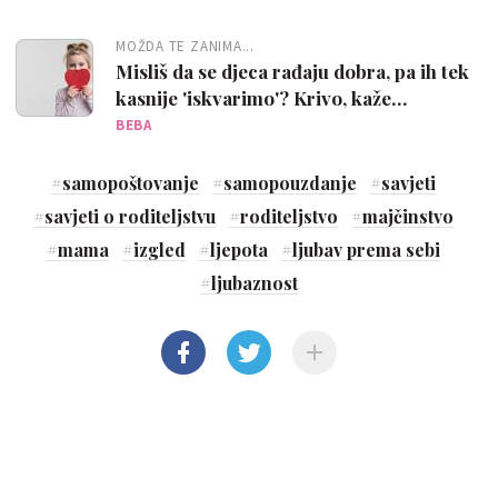
MOŽDA TE ZANIMA...
Misliš da se djeca rađaju dobra, pa ih tek
kasnije 'iskvarimo'? Krivo, kaže
istraživanje!
BEBA
#
samopoštovanje
#
samopouzdanje
#
savjeti
#
savjeti o roditeljstvu
#
roditeljstvo
#
majčinstvo
#
mama
#
izgled
#
ljepota
#
ljubav prema sebi
#
ljubaznost