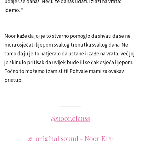
udaješ se danas. Neću te danas udati. Izlazi na vrata:
idemo.'“
Noor kaže da joj je to stvarno pomoglo da shvati da se ne
mora osjećati lijepom svakog trenutka svakog dana. Ne
samo da ju je to natjeralo da ustane i izađe na vrata, već joj
je skinulo pritisak da uvijek bude ili se čak osjeća lijepom.
Točno to možemo i zamisliti! Pohvale mami za ovakav
pristup.
@noor.elanss
♬ original sound - Noor El ✨