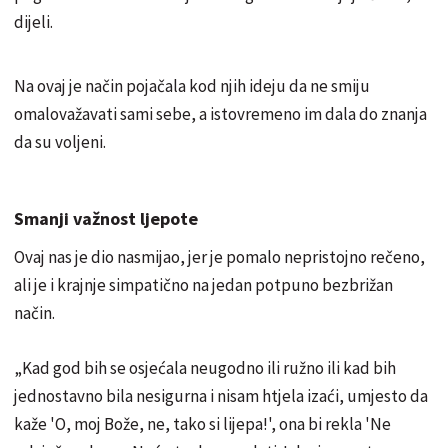
dijeli.
Na ovaj je način pojačala kod njih ideju da ne smiju
omalovažavati sami sebe, a istovremeno im dala do znanja
da su voljeni.
Smanji važnost ljepote
Ovaj nas je dio nasmijao, jer je pomalo nepristojno rečeno,
ali je i krajnje simpatično na jedan potpuno bezbrižan
način.
„Kad god bih se osjećala neugodno ili ružno ili kad bih
jednostavno bila nesigurna i nisam htjela izaći, umjesto da
kaže 'O, moj Bože, ne, tako si lijepa!', ona bi rekla 'Ne