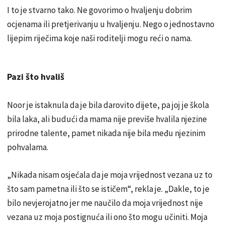
I to je stvarno tako. Ne govorimo o hvaljenju dobrim
ocjenama ili pretjerivanju u hvaljenju. Nego o jednostavno
lijepim riječima koje naši roditelji mogu reći o nama.
Pazi što hvališ
Noor je istaknula da je bila darovito dijete, pa joj je škola
bila laka, ali budući da mama nije previše hvalila njezine
prirodne talente, pamet nikada nije bila među njezinim
pohvalama.
„Nikada nisam osjećala da je moja vrijednost vezana uz to
što sam pametna ili što se ističem“, rekla je. „Dakle, to je
bilo nevjerojatno jer me naučilo da moja vrijednost nije
vezana uz moja postignuća ili ono što mogu učiniti. Moja