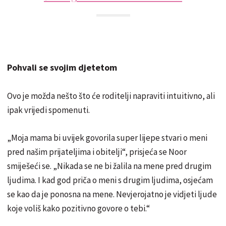
Pohvali se svojim djetetom
Ovo je možda nešto što će roditelji napraviti intuitivno, ali
ipak vrijedi spomenuti.
„Moja mama bi uvijek govorila super lijepe stvari o meni
pred našim prijateljima i obitelji“, prisjeća se Noor
smiješeći se. „Nikada se ne bi žalila na mene pred drugim
ljudima. I kad god priča o meni s drugim ljudima, osjećam
se kao da je ponosna na mene. Nevjerojatno je vidjeti ljude
koje voliš kako pozitivno govore o tebi.“