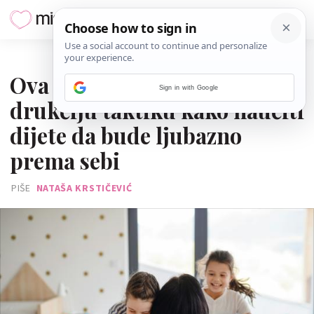
26. LIPNJA 2025.
Ova mama ima malo
Sign in with Google
drukčiju taktiku kako naučiti
dijete da bude ljubazno
prema sebi
PIŠE
NATAŠA KRSTIČEVIĆ