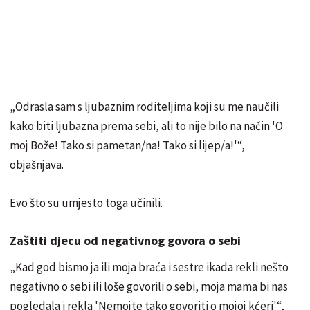
„Odrasla sam s ljubaznim roditeljima koji su me naučili
kako biti ljubazna prema sebi, ali to nije bilo na način 'O
moj Bože! Tako si pametan/na! Tako si lijep/a!'“,
objašnjava.
Evo što su umjesto toga učinili.
Zaštiti djecu od negativnog govora o sebi
„Kad god bismo ja ili moja braća i sestre ikada rekli nešto
negativno o sebi ili loše govorili o sebi, moja mama bi nas
pogledala i rekla 'Nemojte tako govoriti o mojoj kćeri'“,