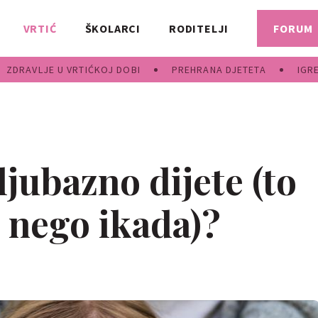
VRTIĆ
ŠKOLARCI
RODITELJI
FORUM
ZDRAVLJE U VRTIĆKOJ DOBI
PREHRANA DJETETA
IGR
ljubazno dijete (to
e nego ikada)?