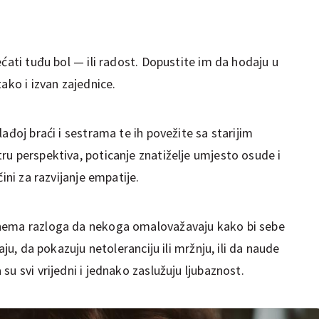
ećati tuđu bol — ili radost. Dopustite im da hodaju u
ako i izvan zajednice.
ađoj braći i sestrama te ih povežite sa starijim
ru perspektiva, poticanje znatiželje umjesto osude i
ini za razvijanje empatije.
 nema razloga da nekoga omalovažavaju kako bi sebe
aju, da pokazuju netoleranciju ili mržnju, ili da naude
u svi vrijedni i jednako zaslužuju ljubaznost.