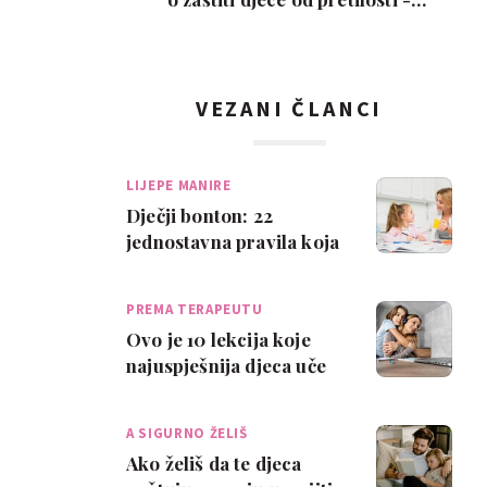
oznake upozoren…
VEZANI ČLANCI
LIJEPE MANIRE
Dječji bonton: 22
jednostavna pravila koja
bi sva djeca trebala znati
PREMA TERAPEUTU
Ovo je 10 lekcija koje
najuspješnija djeca uče
od svojih roditelja
A SIGURNO ŽELIŠ
Ako želiš da te djeca