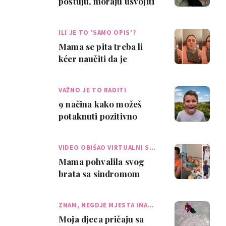
poštuju, moraju usvojiti
ovih 10 stvari
ILI JE TO 'SAMO OPIS'?
Mama se pita treba li
kćer naučiti da je
uvredljivo nazvati nekog
'debelim'
VAŽNO JE TO RADITI
9 načina kako možeš
potaknuti pozitivno
razmišljanje kod svog
djeteta
VIDEO OBIŠAO VIRTUALNI S…
Mama pohvalila svog
brata sa sindromom
Down zbog povezanosti
s njenom djecom
ZNAM, NEGDJE MJESTA IMA…
Moja djeca pričaju sa