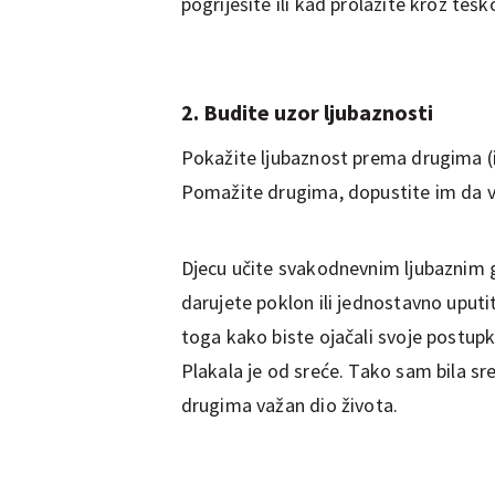
pogriješite ili kad prolazite kroz teš
2. Budite uzor ljubaznosti
Pokažite ljubaznost prema drugima (i 
Pomažite drugima, dopustite im da vid
Djecu učite svakodnevnim ljubaznim
darujete poklon ili jednostavno uput
toga kako biste ojačali svoje postupke:
Plakala je od sreće. Tako sam bila sre
drugima važan dio života.