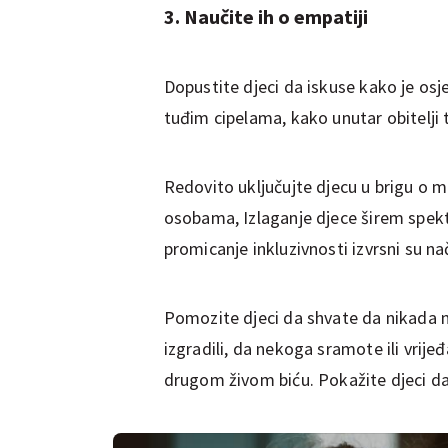
3. Naučite ih o empatiji
Dopustite djeci da iskuse kako je osj
tuđim cipelama, kako unutar obitelji t
Redovito uključujte djecu u brigu o ml
osobama, Izlaganje djece širem spekt
promicanje inkluzivnosti izvrsni su nač
Pomozite djeci da shvate da nikada
izgradili, da nekoga sramote ili vrijeđ
drugom živom biću. Pokažite djeci da s