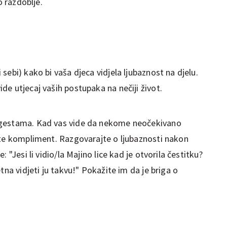
ko razdoblje.
sebi) kako bi vaša djeca vidjela ljubaznost na djelu.
e utjecaj vaših postupaka na nečiji život.
 gestama. Kad vas vide da nekome neočekivano
ite kompliment. Razgovarajte o ljubaznosti nakon
 "Jesi li vidio/la Majino lice kad je otvorila čestitku?
tna vidjeti ju takvu!" Pokažite im da je briga o