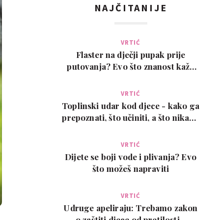
NAJČITANIJE
VRTIĆ
Flaster na dječji pupak prije
putovanja? Evo što znanost kaže
na ovaj viralni t…
VRTIĆ
Toplinski udar kod djece - kako ga
prepoznati, što učiniti, a što nikako
ne
VRTIĆ
Dijete se boji vode i plivanja? Evo
što možeš napraviti
VRTIĆ
Udruge apeliraju: Trebamo zakon
o zaštiti djece od pretilosti -