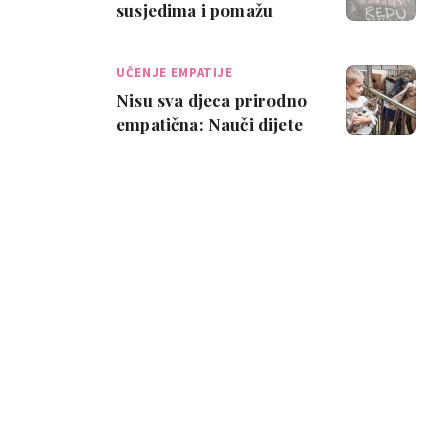
susjedima i pomažu
bakicama na cesti. Za
mene je to jedna…
UČENJE EMPATIJE
Nisu sva djeca prirodno
empatična: Nauči dijete
kako se ponašati prema
životinj…