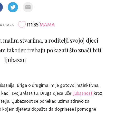
POSTALA
u malim stvarima, a roditelji svojoj djeci
 također trebaju pokazati što znači biti
ljubazan
ljubaznija. Briga o drugima im je gotovo instinktivna.
 kao i svoju vlastitu. Druga djeca uče
ljubaznost
kroz
oditelja. Ljubaznost se ponekad uzima zdravo za
bilo kojem djetetu dopušta da doprinese i pomogne