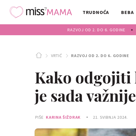
TRUDNOĆA
BEBA
RAZVOJ OD 2. DO 6. GODINE
VRTIĆ
RAZVOJ OD 2. DO 6. GODINE
Kako odgojiti 
je sada važnij
PIŠE
KARINA ŠIŽDRAK
21. SVIBNJA 2024.