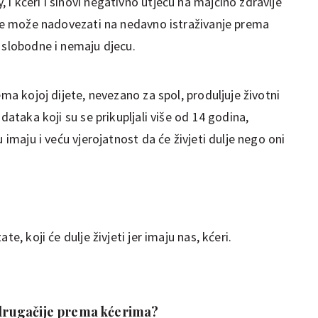
i kćeri i sinovi negativno utječu na majčino zdravlje
o se može nadovezati na nedavno istraživanje prema
 slobodne i nemaju djecu.
ema kojoj dijete, nevezano za spol, produljuje životni
odataka koji su se prikupljali više od 14 godina,
u imaju i veću vjerojatnost da će živjeti dulje nego oni
e, koji će dulje živjeti jer imaju nas, kćeri.
e drugačije prema kćerima?