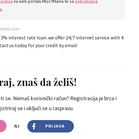
iranja
na web portalu Miss7Mama te sa
zabranama
a.
UDENI 2019.
 3% interest rate loan. we offer 24/7 internet service with 4
tact us today for your credit by email:
aj, znaš da želiš!
ti se. Nemaš korisnički račun? Registracija je brza i
striraj se i uključi se u raspravu.
ILI
PRIJAVA