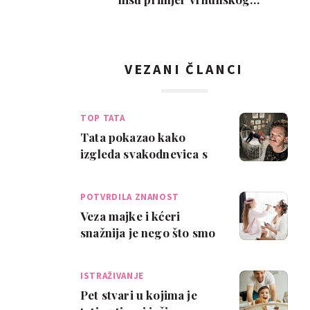
roditeljstva, ali su zab…
VEZANI ČLANCI
TOP TATA
Tata pokazao kako
izgleda svakodnevica s
četiri kćeri
POTVRDILA ZNANOST
Veza majke i kćeri
snažnija je nego što smo
mislili
ISTRAŽIVANJE
Pet stvari u kojima je