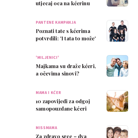
utjecaj oca na kćerinu
sreću u odrasloj dobi
PANTENE KAMPANJA
Poznati tate s kćerima
potvrdili: 'I tata to može'
'MILJENICI'
Majkama su draže kćeri,
a očevima sinovi?
MAMA I KĆER
10 zapovijedi za odgoj
samopouzdane kćeri
MISSMAMA
Za zdravo srce – dva