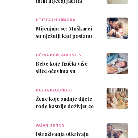
tatin utjecaj jači na
razvoj djeteta
UTJECAJ HORMONA
Mijenjaju se: Muškarci
su nježniji kad postanu
tate
OČEVA POVEZANOST S
DJETE…
Bebe koje fizički više
sliče očevima su
zdravije?
DULJA PLODNOST
Žene koje zadnje dijete
rode kasnije doživjet će
duboku starost
VAŽAN ODNOS
Istraživanja otkrivaju