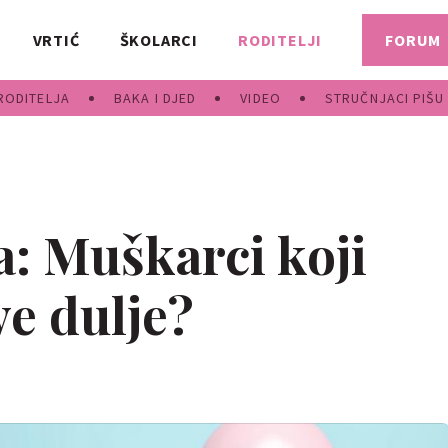
VRTIĆ
ŠKOLARCI
RODITELJI
FORUM
RODITELJA
BAKA I DJED
VIDEO
STRUČNJACI PIŠU
a: Muškarci koji
ve dulje?