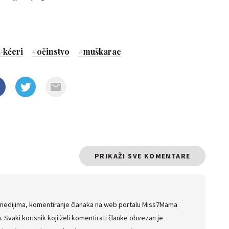
#
kćeri
#
očinstvo
#
muškarac
PRIKAŽI SVE KOMENTARE
 medijima, komentiranje članaka na web portalu Miss7Mama
 Svaki korisnik koji želi komentirati članke obvezan je