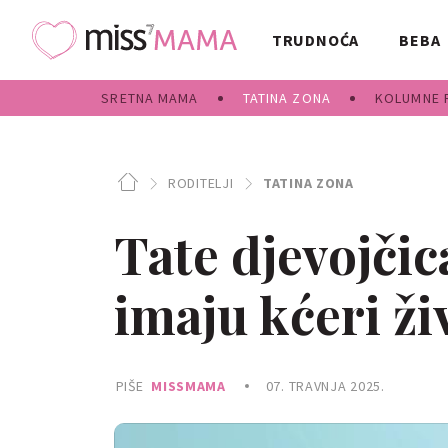
TRUDNOĆA
BEBA
SRETNA MAMA
TATINA ZONA
KOLUMNE 
RODITELJI
TATINA ZONA
Tate djevojčic
imaju kćeri ži
PIŠE
MISSMAMA
07. TRAVNJA 2025.