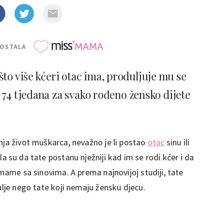
POSTALA
to više kćeri otac ima, produljuje mu se
k 74 tjedana za svako rođeno žensko dijete
nja život muškarca, nevažno je li postao
otac
sinu ili
a su da tate postanu nježniji kad im se rodi kćer i da
 mame sa sinovima. A prema najnovijoj studiji, tate
dulje nego tate koji nemaju žensku djecu.