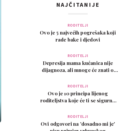
NAJČITANIJE
RODITELJI
Ovo je 5 najvećih pogrešaka koji
rade bake i djedovi
RODITELJI
Depresija mama kućanica nije
dijagnoza, ali mnoge će znati o
čemu govorimo…
RODITELJI
Ovo je 10 principa lijenog
roditeljstva koje će ti se sigurno
svidjeti
RODITELJI
Ovi odgovori na 'dosadno mi je'
nisu primjer vrhunskog