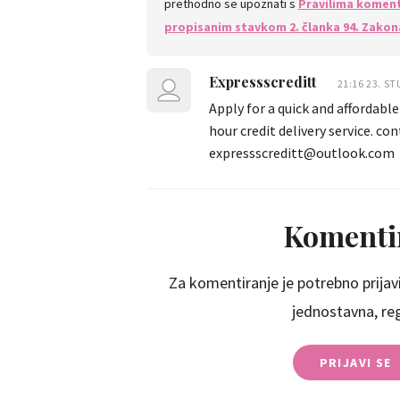
prethodno se upoznati s
Pravilima koment
propisanim stavkom 2. članka 94. Zakon
Expressscreditt
21:16 23. ST
Apply for a quick and affordable
hour credit delivery service. con
expressscreditt@outlook.com
Komentir
Za komentiranje je potrebno prijavi
jednostavna, regi
PRIJAVI SE