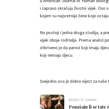
u American Journal of Human Biology, 
i zapravo skraćuju životni vijek. Ov
kojem su najsretnije žene koje ostaju
No postoji i jedna druga studija, a pr
vijek oboje roditelja. Prema analizi p
otkriveno je da parovi koji imaju djec
koji nemaju djecu.
Svejedno ovo je dobra vijest za naše tat
MOŽDA TE ZANIMA...
Ponašaju li se tat