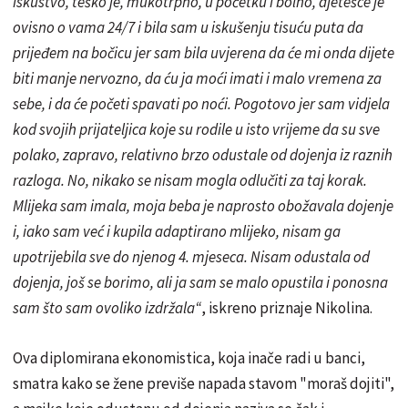
iskustvo, teško je, mukotrpno, u početku i bolno, djetešce je
ovisno o vama 24/7 i bila sam u iskušenju tisuću puta da
prijeđem na bočicu jer sam bila uvjerena da će mi onda dijete
biti manje nervozno, da ću ja moći imati i malo vremena za
sebe, i da će početi spavati po noći. Pogotovo jer sam vidjela
kod svojih prijateljica koje su rodile u isto vrijeme da su sve
polako, zapravo, relativno brzo odustale od dojenja iz raznih
razloga. No, nikako se nisam mogla odlučiti za taj korak.
Mlijeka sam imala, moja beba je naprosto obožavala dojenje
i, iako sam već i kupila adaptirano mlijeko, nisam ga
upotrijebila sve do njenog 4. mjeseca. Nisam odustala od
dojenja, još se borimo, ali ja sam se malo opustila i ponosna
sam što sam ovoliko izdržala“
, iskreno priznaje Nikolina.
Ova diplomirana ekonomistica, koja inače radi u banci,
smatra kako se žene previše napada stavom "moraš dojiti",