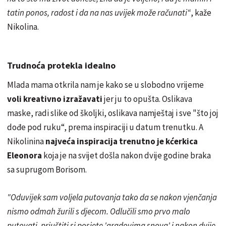
tatin ponos, radost i da na nas uvijek može računati“
, kaže
Nikolina.
Trudnoća protekla idealno
Mlada mama otkrila nam je kako se u slobodno vrijeme
voli kreativno izražavati
jer ju to opušta. Oslikava
maske, radi slike od školjki, oslikava namještaj i sve "što joj
dođe pod ruku“, prema inspiraciji u datum trenutku. A
Nikolinina
najveća inspiracija trenutno je kćerkica
Eleonora
koja je na svijet došla nakon dvije godine braka
sa suprugom Borisom.
"Oduvijek sam voljela putovanja tako da se nakon vjenčanja
nismo odmah žurili s djecom. Odlučili smo prvo malo
putovati, priuštiti si posjete 'gradovima snova' i nakon dvije