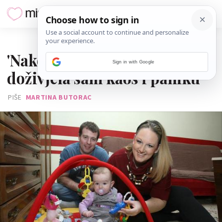
04. OŽUJKA 2014.
'Nakon povratka iz rodilišta
Sign in with Google
doživjela sam kaos i paniku'
PIŠE
MARTINA BUTORAC