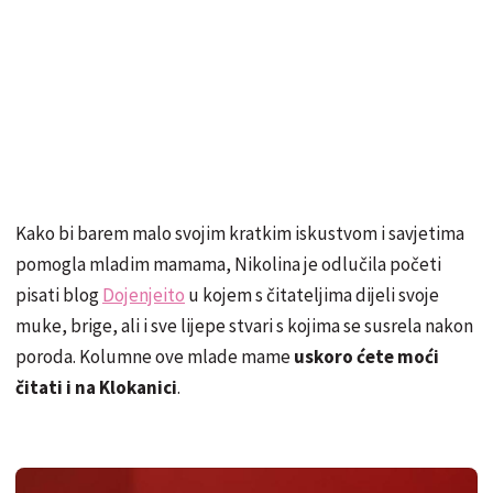
Kako bi barem malo svojim kratkim iskustvom i savjetima
pomogla mladim mamama, Nikolina je odlučila početi
pisati blog
Dojenjeito
u kojem s čitateljima dijeli svoje
muke, brige, ali i sve lijepe stvari s kojima se susrela nakon
poroda. Kolumne ove mlade mame
uskoro ćete moći
čitati i na Klokanici
.