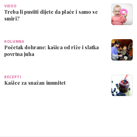
VIDEO
Treba li pustiti dijete da plače i samo se
smiri?
KOLUMNA
Početak dohrane: kašica od riže i slatka
povrtna juha
RECEPTI
Kašice za snažan imunitet