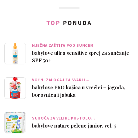
TOP
PONUDA
NJEŽNA ZAŠTITA POD SUNCEM
babylove ultra sensitive sprej za sunčanje
SPF 50+
VOĆNI ZALOGAJ ZA SVAKI I…
babylove EKO kašica u vrećici – jagoda,
borovnica i jabuka
SUHOĆA ZA VELIKE PUSTOLO…
babylove nature pelene junior, vel. 5