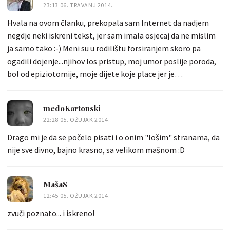
23:13 06. TRAVANJ 2014.
Hvala na ovom članku, prekopala sam Internet da nadjem
negdje neki iskreni tekst, jer sam imala osjecaj da ne mislim
ja samo tako :-) Meni su u rodilištu forsiranjem skoro pa
ogadili dojenje...njihov los pristup, moj umor poslije poroda,
bol od epiziotomije, moje dijete koje place jer je
gladno...spojite to sve i dobijete mame na rubu sloma. U svom
tom kaosu, imala sam sreće da u sobi lezim sa
medoKartonski
istomisljenicama pa smo nekako kroz humor prevalili te
22:28 05. OŽUJAK 2014.
dane.
Drago mi je da se počelo pisati i o onim "lošim" stranama, da
nije sve divno, bajno krasno, sa velikom mašnom :D
MašaS
12:45 05. OŽUJAK 2014.
zvuči poznato... i iskreno!