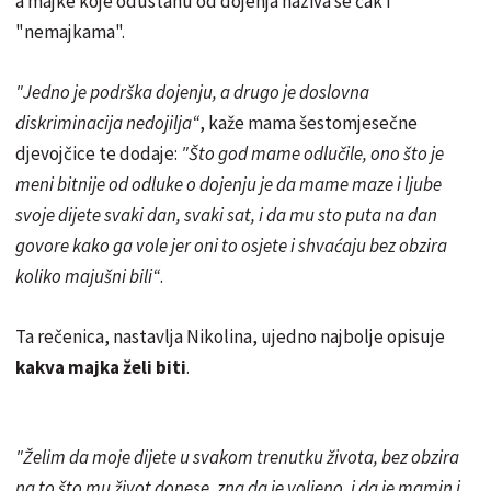
a majke koje odustanu od dojenja naziva se čak i
"nemajkama".
"Jedno je podrška dojenju, a drugo je doslovna
diskriminacija nedojilja“
, kaže mama šestomjesečne
djevojčice te dodaje:
"Što god mame odlučile, ono što je
meni bitnije od odluke o dojenju je da mame maze i ljube
svoje dijete svaki dan, svaki sat, i da mu sto puta na dan
govore kako ga vole jer oni to osjete i shvaćaju bez obzira
koliko majušni bili“
.
Ta rečenica, nastavlja Nikolina, ujedno najbolje opisuje
kakva majka želi biti
.
"Želim da moje dijete u svakom trenutku života, bez obzira
na to što mu život donese, zna da je voljeno, i da je mamin i