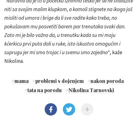
"Naravno da je to u početku iznimno teško jer se ne snalazite
niti sa svojim malim klupkom, a kamoli stignete na ikoga još
misliti od umora i brige da li sve radite kako treba, no
pokušavam mu posvetiti barem par trenutaka svaki dan.
Zato mi je bilo važno da, u trenutku kada su mi moju
kćerkicu prvi puta dali u ruke, isto iskustvo omogućim i
suprugu jer mi smo trojac i u svemu smo zajedno“
, kaže
Nikolina.
#
mama
#
problemi s dojenjem
#
nakon poroda
#
tata na porodu
#
Nikolina Tarnovski