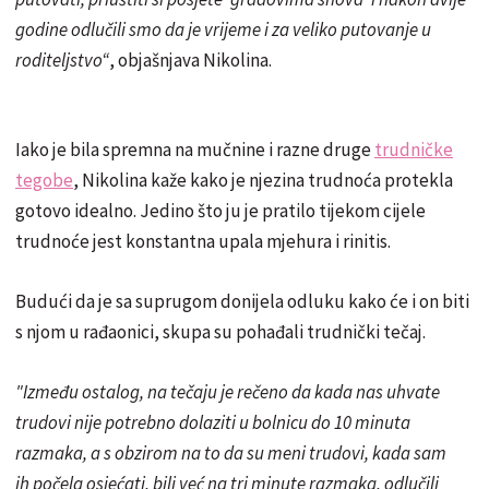
godine odlučili smo da je vrijeme i za veliko putovanje u
roditeljstvo“
, objašnjava Nikolina.
Iako je bila spremna na mučnine i razne druge
trudničke
tegobe
, Nikolina kaže kako je njezina trudnoća protekla
gotovo idealno. Jedino što ju je pratilo tijekom cijele
trudnoće jest konstantna upala mjehura i rinitis.
Budući da je sa suprugom donijela odluku kako će i on biti
s njom u rađaonici, skupa su pohađali trudnički tečaj.
"Između ostalog, na tečaju je rečeno da kada nas uhvate
trudovi nije potrebno dolaziti u bolnicu do 10 minuta
razmaka, a s obzirom na to da su meni trudovi, kada sam
ih počela osjećati, bili već na tri minute razmaka, odlučili