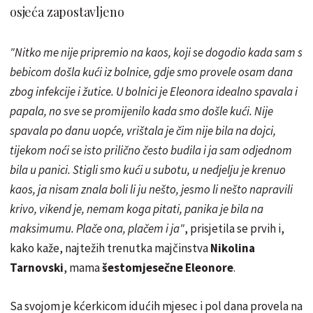
osjeća zapostavljeno
"Nitko me nije pripremio na kaos, koji se dogodio kada sam s
bebicom došla kući iz bolnice, gdje smo provele osam dana
zbog infekcije i žutice. U bolnici je Eleonora idealno spavala i
papala, no sve se promijenilo kada smo došle kući. Nije
spavala po danu uopće, vrištala je čim nije bila na dojci,
tijekom noći se isto prilično često budila i ja sam odjednom
bila u panici. Stigli smo kući u subotu, u nedjelju je krenuo
kaos, ja nisam znala boli li ju nešto, jesmo li nešto napravili
krivo, vikend je, nemam koga pitati, panika je bila na
maksimumu. Plače ona, plačem i ja"
, prisjetila se prvih i,
kako kaže, najtežih trenutka majčinstva
Nikolina
Tarnovski
, mama
šestomjesečne Eleonore
.
Sa svojom je kćerkicom idućih mjesec i pol dana provela na