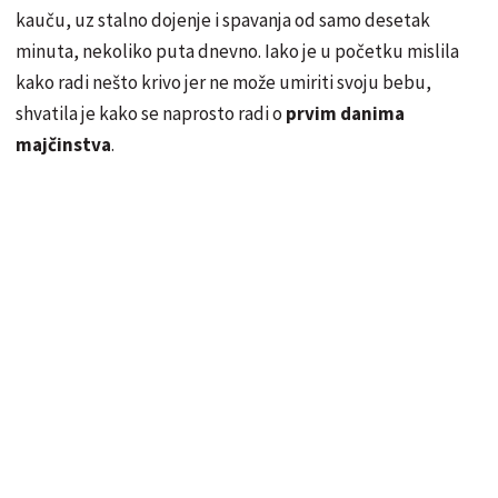
kauču, uz stalno dojenje i spavanja od samo desetak
minuta, nekoliko puta dnevno. Iako je u početku mislila
kako radi nešto krivo jer ne može umiriti svoju bebu,
shvatila je kako se naprosto radi o
prvim danima
majčinstva
.