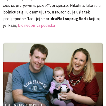
smo da je vrijeme za pokret“
, prisjeća se Nikolina. Iako su u
bolnicu stigli u osam ujutro, u rađaonicu je ušla tek
poslijepodne. Tada joj se
pridružio i suprug Boris
koji joj
je, kaže,
bio neopisiva podrška
.
FOTO: GRGUR ZUCKO/PIXSELL