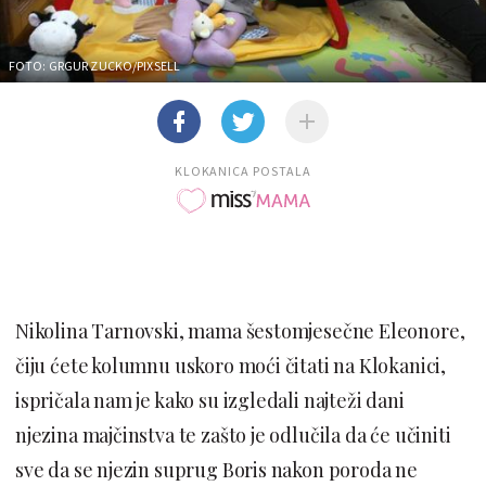
FOTO: GRGUR ZUCKO/PIXSELL
KLOKANICA POSTALA
Nikolina Tarnovski, mama šestomjesečne Eleonore,
čiju ćete kolumnu uskoro moći čitati na Klokanici,
ispričala nam je kako su izgledali najteži dani
njezina majčinstva te zašto je odlučila da će učiniti
sve da se njezin suprug Boris nakon poroda ne