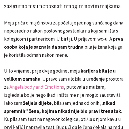
zasigurno nisu nepoznati mnogim novim majkama
Moja priča o majčinstvu započela je jednog sunčanog dana
neposredno nakon poslovnog sastanka na koji sam išla s
kolegicom i partnericom. U birtiji. U prljavom wc-u. A
prva
osoba koja je saznala da sam trudna
bila je žena koja ga
je koristila odmah nakon mene.
U to vrijeme, prije dvije godine, moja
karijera bila je u
velikom zamahu
. Upravo sam uložila u uređenje prostora
za
Angels body and Emotions
, putovala s mužem,
izgledala bolje nego ikad i ništa me nije moglo zaustaviti.
Iako sam
željela dijete
, bila sam jedna od onih
„nikad
spremnih“ žena, kojima nikad nije bio pravi trenutak
.
Kupila sam test na nagovor kolegice, otišla s njom kavu u
prvi kafić i napravila test. Budući da je žena čekala na redu