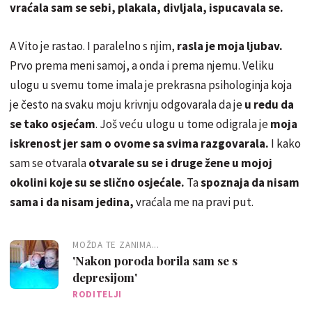
vraćala sam se sebi, plakala, divljala, ispucavala se.
A Vito je rastao. I paralelno s njim,
rasla je moja ljubav.
Prvo prema meni samoj, a onda i prema njemu. Veliku
ulogu u svemu tome imala je prekrasna psihologinja koja
je često na svaku moju krivnju odgovarala da je
u redu da
se tako osjećam
. Još veću ulogu u tome odigrala je
moja
iskrenost jer sam o ovome sa svima razgovarala.
I kako
sam se otvarala
otvarale su se i druge žene u mojoj
okolini koje su se slično osjećale.
Ta
spoznaja da nisam
sama i da nisam jedina,
vraćala me na pravi put.
MOŽDA TE ZANIMA...
'Nakon poroda borila sam se s
depresijom'
RODITELJI