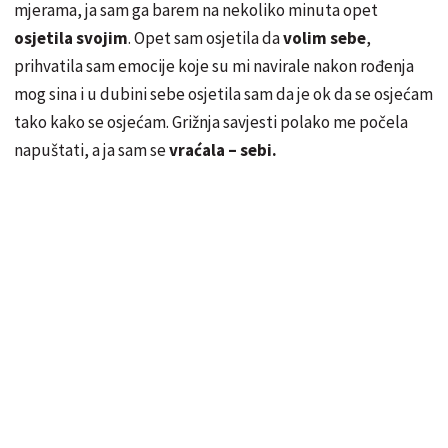
mjerama, ja sam ga barem na nekoliko minuta opet
osjetila svojim
. Opet sam osjetila da
volim sebe
,
prihvatila sam emocije koje su mi navirale nakon rođenja
mog sina i u dubini sebe osjetila sam da je ok da se osjećam
tako kako se osjećam. Grižnja savjesti polako me počela
napuštati, a ja sam se
vraćala – sebi.