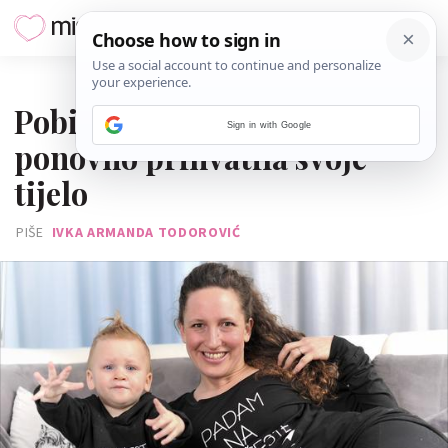
19. TRAVNJA 2017.
Pobijedila sam baby blues i
Sign in with Google
ponovno prihvatila svoje
tijelo
PIŠE
IVKA ARMANDA TODOROVIĆ