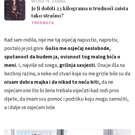
MOŽDA TE ZANIMA...
Je li dobiti 23 kilograma u trudnoći zaista
tako strašno?
TRUDNOĆA
Kad sam rodila, nije me taj osjećaj napustio, naprotiv,
postalo je još gore.
Gušio me osjećaj neslobode,
sputanost da budem ja, ovisnost tog malog bića o
meni.
I, najviše od svega,
grižnja savjesti.
Ona je išla na
bezbroj razina, a neke od stvari koje su me grizle bile su da
nisam dobra majka i da nikad to neću biti,
da ne
osjećam ono što bi žena trebala osjećati kad rodi prvo
dijete, da imam svu pomoć i podršku koju mogu zamisliti,
a i dalje se osjećam loše.