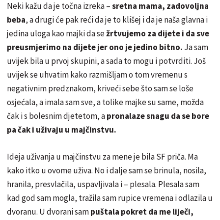
Neki kažu da je točna izreka –
sretna mama, zadovoljna
beba
, a drugi će pak reći da je to klišej i da je naša glavna i
jedina uloga kao majki da se
žrtvujemo za dijete i da sve
preusmjerimo na dijete jer ono je jedino bitno.
Ja sam
uvijek bila u prvoj skupini, a sada to mogu i potvrditi. Još
uvijek se uhvatim kako razmišljam o tom vremenu s
negativnim predznakom, kriveći sebe što sam se loše
osjećala, a imala sam sve, a tolike majke su same, možda
čak i s bolesnim djetetom, a
pronalaze snagu da se bore
pa čak i uživaju u majčinstvu.
Ideja uživanja u majčinstvu za mene je bila SF priča. Ma
kako itko u ovome uživa. No i dalje sam se brinula, nosila,
hranila, presvlačila, uspavljivala i – plesala. Plesala sam
kad god sam mogla, tražila sam rupice vremena i odlazila u
dvoranu. U dvorani sam
puštala pokret da me liječi,