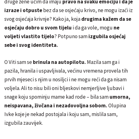
druge žene učim da imaju
pravo na svaku emociju i da je
izraze i otpuste
bez da se osjećaju krivo, ne mogu izaći iz
svog osjećaja krivnje? Kako ja, koja
drugima kažem da se
osjećaju dobro u svom tijelu
i da ga vole, mogu
ne
voljeti vlastito tijelo
? Potpuno sam
izgubila osjećaj
sebe i svog identiteta.
O Viti sam se
brinula na autopilotu.
Mazila sam ga i
pazila, hranila i uspavljivala, većinu vremena provela tih
prvih mjeseci s njim u nosiljci i ne mogu reći da ga nisam
voljela. Ali to nisu bili oni bljeskovi nemjerljive ljubavi i
snage koju spominju mame kad rode – bila sam
umorna,
neispavana, živčana i nezadovoljna sobom.
Olupina
Ivke koje je nekad postojala i koju sam, mislila sam,
izgubila zauvijek.