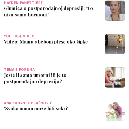
HAYDEN PANETTIERE
Glumica o postporođajnoj depresiji: 'To
nisu samo hormoni'
YOUTUBE VIDEO
Video: Mama s bebom pleše oko šipke
TEMA S FORUMA
Jeste li samo umorni ili je to
postporođajna depresija?
ANA KUHANEC BRAŠNOVIĆ:
'Svaka mama može biti seksi'