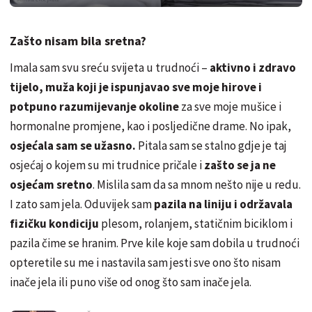
Zašto nisam bila sretna?
Imala sam svu sreću svijeta u trudnoći –
aktivno i zdravo
tijelo, muža koji je ispunjavao sve moje hirove i
potpuno razumijevanje okoline
za sve moje mušice i
hormonalne promjene, kao i posljedične drame. No ipak,
osjećala sam se užasno.
Pitala sam se stalno gdje je taj
osjećaj o kojem su mi trudnice pričale i
zašto se ja ne
osjećam sretno
. Mislila sam da sa mnom nešto nije u redu.
I zato sam jela. Oduvijek sam
pazila na liniju i održavala
fizičku kondiciju
plesom, rolanjem, statičnim biciklom i
pazila čime se hranim. Prve kile koje sam dobila u trudnoći
opteretile su me i nastavila sam jesti sve ono što nisam
inače jela ili puno više od onog što sam inače jela.