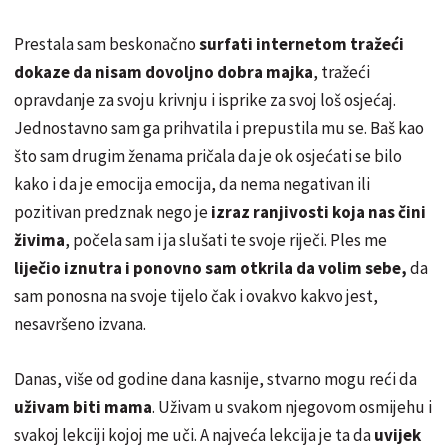
Prestala sam beskonačno
surfati internetom tražeći
dokaze da nisam dovoljno dobra majka
, tražeći
opravdanje za svoju krivnju i isprike za svoj loš osjećaj.
Jednostavno sam ga prihvatila i prepustila mu se. Baš kao
što sam drugim ženama pričala da je ok osjećati se bilo
kako i da je emocija emocija, da nema negativan ili
pozitivan predznak nego je
izraz ranjivosti koja nas čini
živima
, počela sam i ja slušati te svoje riječi. Ples me
liječio iznutra i ponovno sam otkrila da volim sebe,
da
sam ponosna na svoje tijelo čak i ovakvo kakvo jest,
nesavršeno izvana.
Danas, više od godine dana kasnije, stvarno mogu reći da
uživam biti mama
. Uživam u svakom njegovom osmijehu i
svakoj lekciji kojoj me uči. A najveća lekcija je ta da
uvijek