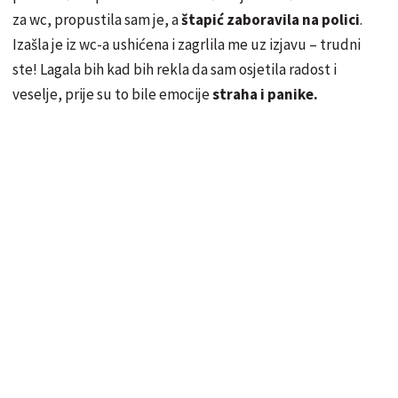
za wc, propustila sam je, a
štapić zaboravila na polici
.
Izašla je iz wc-a ushićena i zagrlila me uz izjavu – trudni
ste! Lagala bih kad bih rekla da sam osjetila radost i
veselje, prije su to bile emocije
straha i panike.