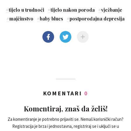
#
tijelo u trudnoći
#
tijelo nakon poroda
#
vježbanje
#
majčinstvo
#
baby blues
#
postporođajna depresija
KOMENTARI
0
Komentiraj, znaš da želiš!
Za komentiranje je potrebno prijaviti se. Nemaš korisnički račun?
Registracija je brza i jednostavna, registriraj se i uključi se u