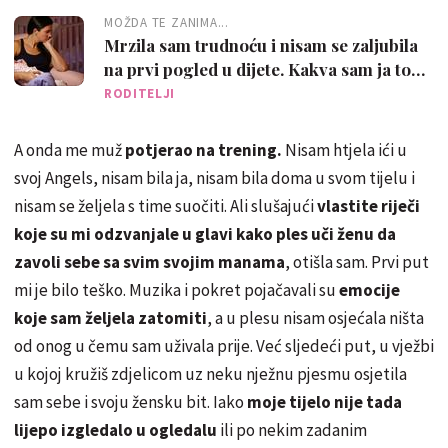
MOŽDA TE ZANIMA...
Mrzila sam trudnoću i nisam se zaljubila
na prvi pogled u dijete. Kakva sam ja to
majka?
RODITELJI
A onda me muž
potjerao na trening.
Nisam htjela ići u
svoj Angels, nisam bila ja, nisam bila doma u svom tijelu i
nisam se željela s time suočiti. Ali slušajući
vlastite riječi
koje su mi odzvanjale u glavi kako ples uči ženu da
zavoli sebe sa svim svojim manama
, otišla sam. Prvi put
mi je bilo teško. Muzika i pokret pojačavali su
emocije
koje sam željela zatomiti
, a u plesu nisam osjećala ništa
od onog u čemu sam uživala prije. Već sljedeći put, u vježbi
u kojoj kružiš zdjelicom uz neku nježnu pjesmu osjetila
sam sebe i svoju žensku bit. Iako
moje tijelo nije tada
lijepo izgledalo u ogledalu
ili po nekim zadanim