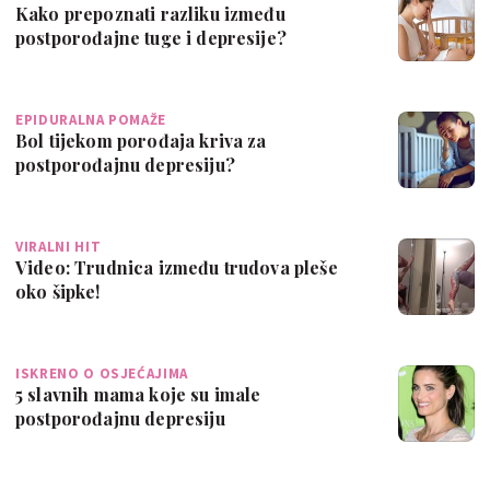
Kako prepoznati razliku između
postporođajne tuge i depresije?
EPIDURALNA POMAŽE
Bol tijekom porođaja kriva za
postporođajnu depresiju?
VIRALNI HIT
Video: Trudnica između trudova pleše
oko šipke!
ISKRENO O OSJEĆAJIMA
5 slavnih mama koje su imale
postporođajnu depresiju