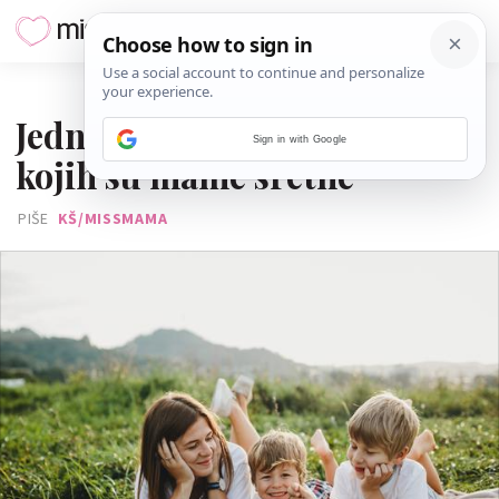
25. SRPNJA 2026.
Jednostavne navike zbog
Sign in with Google
kojih su mame sretne
PIŠE
KŠ/MISSMAMA