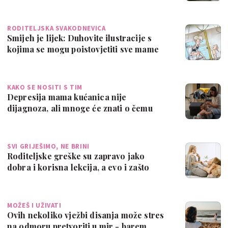
RODITELJSKA SVAKODNEVICA
Smijeh je lijek: Duhovite ilustracije s
kojima se mogu poistovjetiti sve mame
KAKO SE NOSITI S TIM
Depresija mama kućanica nije
dijagnoza, ali mnoge će znati o čemu
govorimo…
SVI GRIJEŠIMO, NE BRINI
Roditeljske greške su zapravo jako
dobra i korisna lekcija, a evo i zašto
MOŽEŠ I UŽIVATI
Ovih nekoliko vježbi disanja može stres
na odmoru pretvoriti u mir - barem