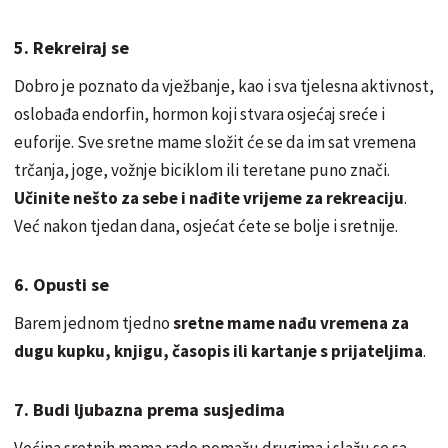
5. Rekreiraj se
Dobro je poznato da vježbanje, kao i sva tjelesna aktivnost,
oslobađa endorfin, hormon koji stvara osjećaj sreće i
euforije. Sve sretne mame složit će se da im sat vremena
trčanja, joge, vožnje biciklom ili teretane puno znači.
Učinite nešto za sebe i nađite vrijeme za rekreaciju
.
Već nakon tjedan dana, osjećat ćete se bolje i sretnije.
6. Opusti se
Barem jednom tjedno
sretne mame nađu vremena za
dugu kupku, knjigu, časopis ili kartanje s prijateljima
.
7. Budi ljubazna prema susjedima
Većina sretnih mama rado pomažu drugima i slažu se sa