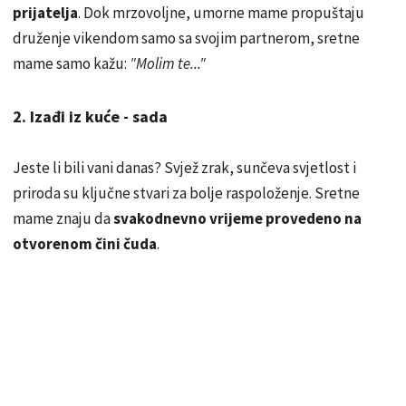
pri
jatelja
. Dok mrzovoljne, umorne mame propuštaju
druženje vikendom samo sa svojim partnerom, sretne
mame samo kažu:
"Molim te..."
2. Izađi iz kuće - sada
Jeste li bili vani danas? Svjež zrak, sunčeva svjetlost i
priroda su ključne stvari za bolje raspoloženje. Sretne
mame znaju da
svakodnevno vrijeme provedeno na
otvorenom čini čuda
.