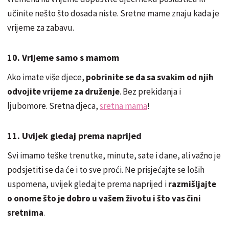
učinite nešto što dosada niste. Sretne mame znaju kada je
vrijeme za zabavu.
10. Vrijeme samo s mamom
Ako imate više djece,
pobrinite se da sa svakim od njih
odvojite vrijeme za druženje
. Bez prekidanja i
ljubomore. Sretna djeca,
sretna mama
!
11. Uvijek gledaj prema naprijed
Svi imamo teške trenutke, minute, sate i dane, ali važno je
podsjetiti se da će i to sve proći. Ne prisjećajte se loših
uspomena, uvijek gledajte prema naprijed i
razmišljajte
o onome što je dobro u vašem životu i što vas čini
sretnima
.