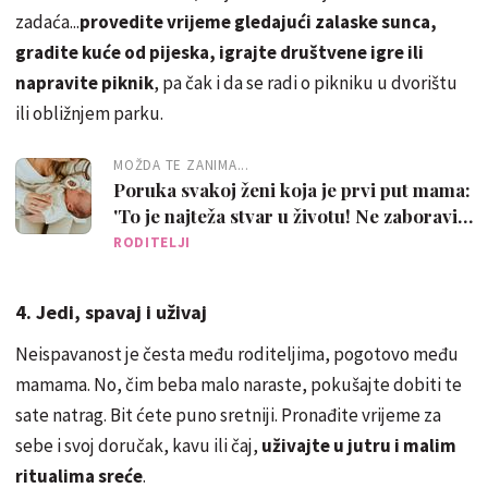
zadaća...
provedite vrijeme gledajući zalaske sunca,
gradite kuće od pijeska, igrajte društvene igre ili
napravite piknik
, pa čak i da se radi o pikniku u dvorištu
ili obližnjem parku.
MOŽDA TE ZANIMA...
Poruka svakoj ženi koja je prvi put mama:
'To je najteža stvar u životu! Ne zaboravi
to, Kraljice!'
RODITELJI
4. Jedi, spavaj i uživaj
Neispavanost je česta među roditeljima, pogotovo među
mamama. No, čim beba malo naraste, pokušajte dobiti te
sate natrag. Bit ćete puno sretniji. Pronađite vrijeme za
sebe i svoj doručak, kavu ili čaj,
uživajte u jutru i malim
ritualima sreće
.