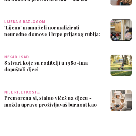
priv…
LIJENA S RAZLOGOM
'Lijena' mama želi normalizirati
neuredne domove i hrpe prljavog rublja:
'Ovo j…
NEKAD I SAD
8 stvari koje su roditelji u 1980-ima
dopuštali djeci
NIJE RIJETKOST…
Premorena si, stalno vičeš na djecu -
možda upravo proživljavaš burnout kao
mam…