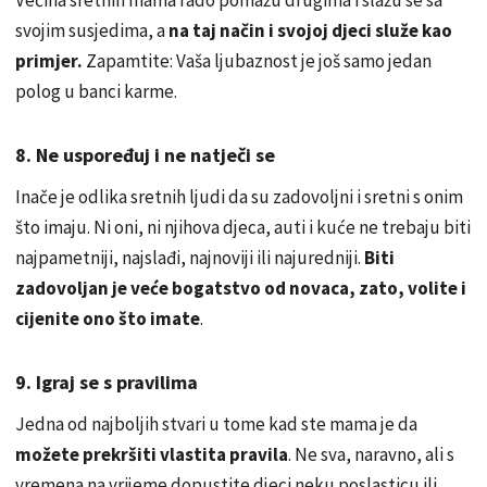
svojim susjedima, a
na taj način i svojoj djeci služe kao
primjer.
Zapamtite: Vaša ljubaznost je još samo jedan
polog u banci karme.
8. Ne uspoređuj i ne natječi se
Inače je odlika sretnih ljudi da su zadovoljni i sretni s onim
što imaju. Ni oni, ni njihova djeca, auti i kuće ne trebaju biti
najpametniji, najslađi, najnoviji ili najuredniji.
Biti
zadovoljan je veće bogatstvo od novaca, zato, volite i
cijenite ono što imate
.
9. Igraj se s pravilima
Jedna od najboljih stvari u tome kad ste mama je da
možete prekršiti vlastita pravila
. Ne sva, naravno, ali s
vremena na vrijeme dopustite djeci neku poslasticu ili