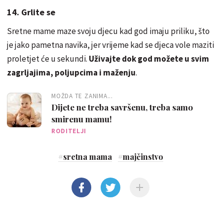
14. Grlite se
Sretne mame maze svoju djecu kad god imaju priliku, što
je jako pametna navika, jer vrijeme kad se djeca vole maziti
proletjet će u sekundi.
Uživajte dok god možete u svim
zagrljajima, poljupcima i maženju
.
MOŽDA TE ZANIMA...
Dijete ne treba savršenu, treba samo
smirenu mamu!
RODITELJI
#
sretna mama
#
majčinstvo