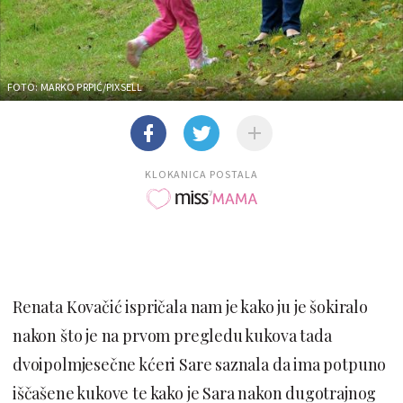
FOTO: MARKO PRPIĆ/PIXSELL
KLOKANICA POSTALA
Renata Kovačić ispričala nam je kako ju je šokiralo
nakon što je na prvom pregledu kukova tada
dvoipolmjesečne kćeri Sare saznala da ima potpuno
iščašene kukove te kako je Sara nakon dugotrajnog