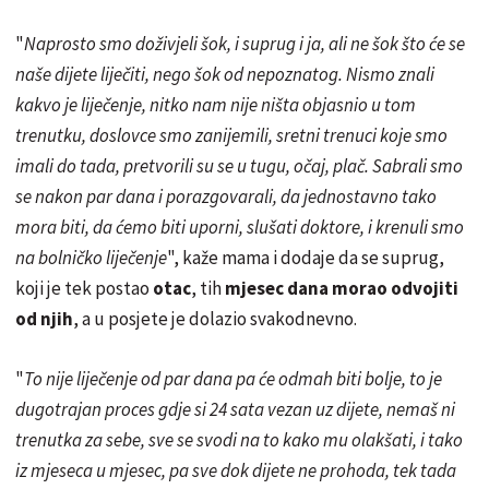
"
Naprosto smo doživjeli šok, i suprug i ja, ali ne šok što će se
naše dijete liječiti, nego šok od nepoznatog. Nismo znali
kakvo je liječenje, nitko nam nije ništa objasnio u tom
trenutku, doslovce smo zanijemili, sretni trenuci koje smo
imali do tada, pretvorili su se u tugu, očaj, plač. Sabrali smo
se nakon par dana i porazgovarali, da jednostavno tako
mora biti, da ćemo biti uporni, slušati doktore, i krenuli smo
na bolničko liječenje
", kaže mama i dodaje da se suprug,
koji je tek postao
otac
, tih
mjesec dana morao odvojiti
od njih
, a u posjete je dolazio svakodnevno.
"
To nije liječenje od par dana pa će odmah biti bolje, to je
dugotrajan proces gdje si 24 sata vezan uz dijete, nemaš ni
trenutka za sebe, sve se svodi na to kako mu olakšati, i tako
iz mjeseca u mjesec, pa sve dok dijete ne prohoda, tek tada