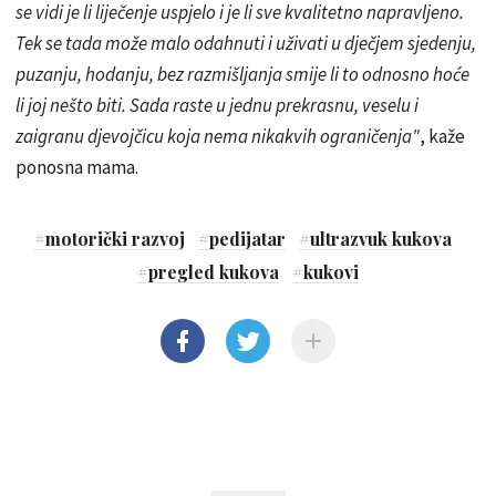
se vidi je li liječenje uspjelo i je li sve kvalitetno napravljeno.
Tek se tada može malo odahnuti i uživati u dječjem sjedenju,
puzanju, hodanju, bez razmišljanja smije li to odnosno hoće
li joj nešto biti. Sada raste u jednu prekrasnu, veselu i
zaigranu djevojčicu koja nema nikakvih ograničenja"
, kaže
ponosna mama.
#
motorički razvoj
#
pedijatar
#
ultrazvuk kukova
#
pregled kukova
#
kukovi