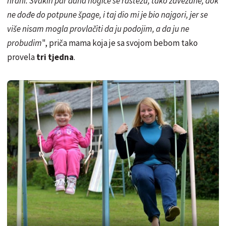
hrani. Svakih par dana nogice se rastežu, tako zavezane, dok
ne dođe do potpune špage, i taj dio mi je bio najgori, jer se
više nisam mogla provlačiti da ju podojim, a da ju ne
probudim
", priča mama koja je sa svojom bebom tako
provela
tri tjedna
.