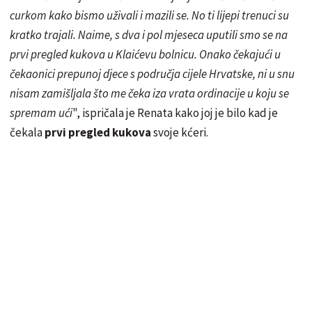
curkom kako bismo uživali i mazili se. No ti lijepi trenuci su
kratko trajali. Naime, s dva i pol mjeseca uputili smo se na
prvi pregled kukova u Klaićevu bolnicu. Onako čekajući u
čekaonici prepunoj djece s područja cijele Hrvatske, ni u snu
nisam zamišljala što me čeka iza vrata ordinacije u koju se
spremam ući
", ispričala je Renata kako joj je bilo kad je
čekala
prvi pregled kukova
svoje kćeri.