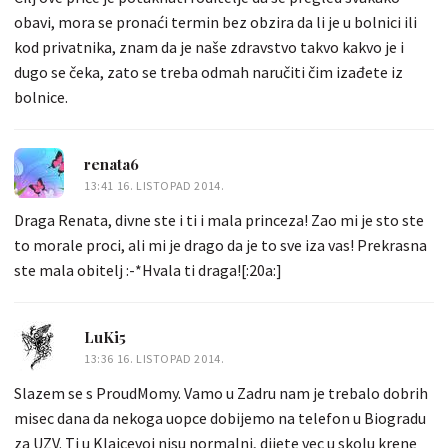
obavi, mora se pronaći termin bez obzira da li je u bolnici ili
kod privatnika, znam da je naše zdravstvo takvo kakvo je i
dugo se čeka, zato se treba odmah naručiti čim izađete iz
bolnice.
renata6
13:41 16. LISTOPAD 2014.
Draga Renata, divne ste i ti i mala princeza! Zao mi je sto ste
to morale proci, ali mi je drago da je to sve iza vas! Prekrasna
ste mala obitelj :-*Hvala ti draga![:20a:]
LuKi5
13:36 16. LISTOPAD 2014.
Slazem se s ProudMomy. Vamo u Zadru nam je trebalo dobrih
misec dana da nekoga uopce dobijemo na telefon u Biogradu
za UZV. Ti u Klaicevoj nisu normalni, dijete vec u skolu krene