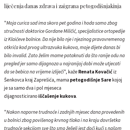
liječenja danas zdrava i zaigrana petogodišnjakinja
"
Moja curica sad ima skoro pet godina i hoda samo zbog
stručnosti doktorice Gordane Miličić, specijalistice ortopedije
iz Klaićeve bolnice. Da nije bilo nje i njezinog pravovremenog
otkrića kod prvog ultrazvuka kukova, moje dijete danas bi
bilo invalid. Zato želim mame potaknuti da što ranije odu na
pregled jer samo dijagnoza u najranijoj dobi može utjecati
da se bebica na vrijeme izliječi
", kaže
Renata Kovačić
iz
Šenkovca kraj Zaprešića, mama
petogodišnje Sare
kojoj
je sa samo dva i pol mjeseca
dijagnosticirano
iščašenje kukova
.
"
Nakon naporne trudnoće i zadnjih mjesec dana provedenih
u bolnici zbog povišenog krvnog tlaka i na kraju dovršetka
trudnoće sekcijom sve što smo željeli jest doći kući s našom