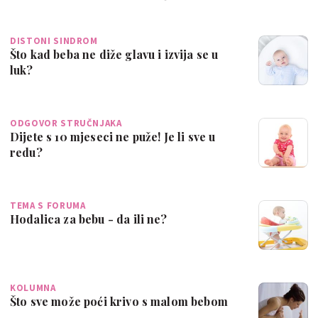
DISTONI SINDROM
Što kad beba ne diže glavu i izvija se u
luk?
ODGOVOR STRUČNJAKA
Dijete s 10 mjeseci ne puže! Je li sve u
redu?
TEMA S FORUMA
Hodalica za bebu - da ili ne?
KOLUMNA
Što sve može poći krivo s malom bebom