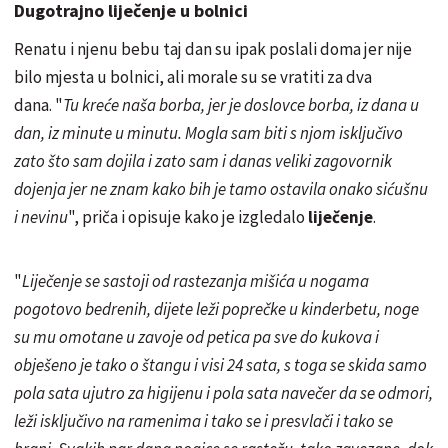
Dugotrajno liječenje u bolnici
Renatu i njenu bebu taj dan su ipak poslali doma jer nije
bilo mjesta u bolnici, ali morale su se vratiti za dva
dana. "
Tu kreće naša borba, jer je doslovce borba, iz dana u
dan, iz minute u minutu. Mogla sam biti s njom isključivo
zato što sam dojila i zato sam i danas veliki zagovornik
dojenja jer ne znam kako bih je tamo ostavila onako sićušnu
i nevinu
", priča i opisuje kako je izgledalo
liječenje
.
"
Liječenje se sastoji od rastezanja mišića u nogama
pogotovo bedrenih, dijete leži poprečke u kinderbetu, noge
su mu omotane u zavoje od petica pa sve do kukova i
obješeno je tako o štangu i visi 24 sata, s toga se skida samo
pola sata ujutro za higijenu i pola sata navečer da se odmori,
leži isključivo na ramenima i tako se i presvlači i tako se