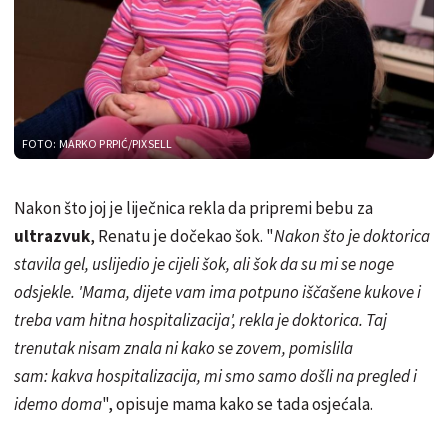
FOTO: MARKO PRPIĆ/PIXSELL
Nakon što joj je liječnica rekla da pripremi bebu za
ultrazvuk
, Renatu je dočekao šok. "
Nakon što je doktorica
stavila gel, uslijedio je cijeli šok, ali šok da su mi se noge
odsjekle. 'Mama, dijete vam ima potpuno iščašene kukove i
treba vam hitna hospitalizacija', rekla je doktorica. Taj
trenutak nisam znala ni kako se zovem, pomislila
sam: kakva hospitalizacija, mi smo samo došli na pregled i
idemo doma
", opisuje mama kako se tada osjećala.