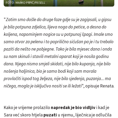
FOTO: MARKO PRPIĆ/PIXSELL
"
Zatim smo došle do druge faze gdje su je zagipsali, u gipsu
je bila potpuna zdjelica, lijeva noga do petice, a desna do
koljena, napominjem nogice su u potpunoj špagi. Imale smo
samo otvor za pelenu i to poprilično sićušan pa je i tu trebalo
paziti da nešto ne pobjegne. Tako je bila mjesec dana i onda
su nam skinuli i stavili metalni aparat koji je nosila godinu
dana. Njega nismo smjeli skidati, nije bilo kupanja, nije bilo
nošenja haljinica, bio je samo bodi koji sam morala
provlačiti ispod tog željeza, nije bilo sjedenja, puzanja... ma
ničega, mogla je isključivo nositi se ili ležati
", opisuje Renata.
Kako je vrijeme prolazilo
napredak je bio vidljiv
i kad je
Sara već skoro htjela
puzati
u njemu, liječnica je odlučila