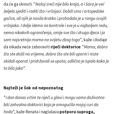
da će ga skinuti. "
Našoj sreći nije bilo kraja, a i Sara je već
željela sjediti i raditi što i vršnjaci. Dobili smo i ortopedske
gaćice, ali njih je nosila kratko i prohodala je u rangu svojih
vršnjaka. I dalje idemo na kontrole i sve je u najboljem redu,
nema nikakvih ograničenja, smije sve što i druga djeca i ja
sam najsretnija mama na svijetu zbog toga
", kaže i dodaje
da nikada neće zaboraviti
riječi doktorice
: "
Mama, dobro
što ste došli na vrijeme, dobro što ste bili uporni i niste
skidali aparat i pridržavali se uputa, odlično je ispalo kako je
to bilo jako
".
Najteži je šok od nepoznatog
"
I dan danas vrtim te riječi u glavi i mogu samo doživotno
biti zahvalna doktorici koja je omogućila mojoj curi da
hoda
", kaže Renata i naglašava
potporu supruga,