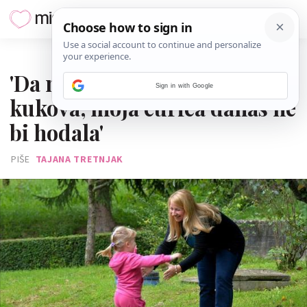
14. LISTOPADA 2014.
'Da nismo otišli na ultrazvuk
Sign in with Google
kukova, moja curica danas ne
bi hodala'
PIŠE
TAJANA TRETNJAK