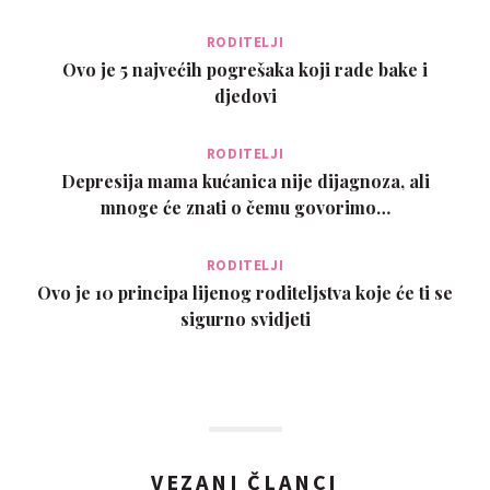
RODITELJI
Ovo je 5 najvećih pogrešaka koji rade bake i
djedovi
RODITELJI
Depresija mama kućanica nije dijagnoza, ali
mnoge će znati o čemu govorimo…
RODITELJI
Ovo je 10 principa lijenog roditeljstva koje će ti se
sigurno svidjeti
VEZANI ČLANCI