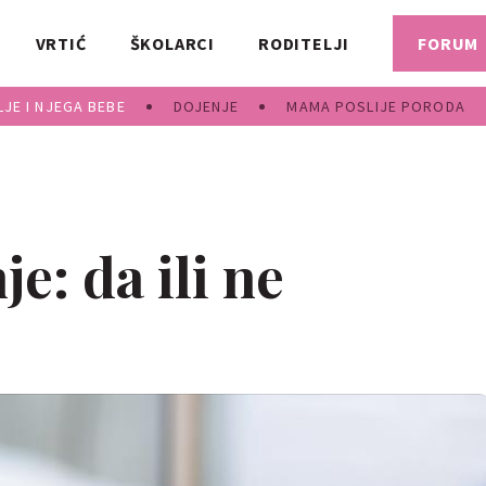
VRTIĆ
ŠKOLARCI
RODITELJI
FORUM
JE I NJEGA BEBE
DOJENJE
MAMA POSLIJE PORODA
e: da ili ne