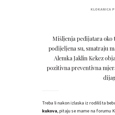
KLOKANICA 
Mišljenja pedijatara oko t
podijeljena su, smatraju m
Alemka Jaklin Kekez obja
pozitivna preventivna mjera
dija
Treba li nakon izlaska iz rodilišta be
kukova
, pitaju se mame na forumu K