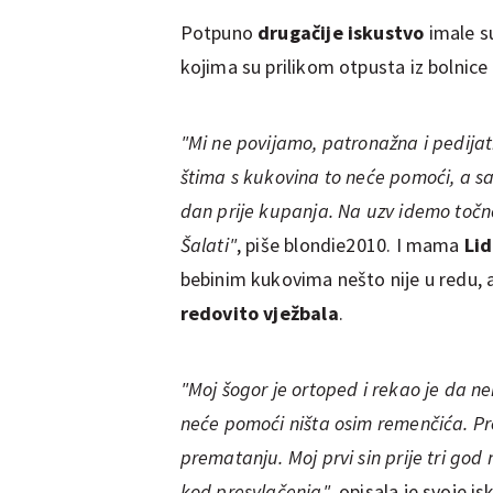
Potpuno
drugačije iskustvo
imale 
kojima su prilikom otpusta iz bolnice 
"Mi ne povijamo, patronažna i pedijat
štima s kukovina to neće pomoći, a s
dan prije kupanja. Na uzv idemo točno
Šalati"
, piše blondie2010. I mama
Li
bebinim kukovima nešto nije u redu, 
redovito vježbala
.
"Moj šogor je ortoped i rekao je da ne
neće pomoći ništa osim remenčića. P
prematanju. Moj prvi sin prije tri god 
kod presvlačenja"
, opisala je svoje 