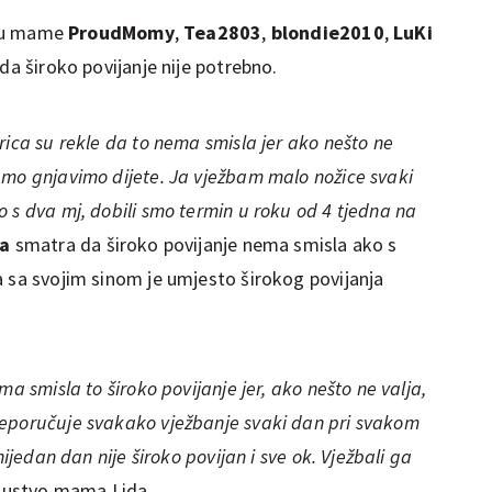
su mame
ProudMomy
,
Tea2803
,
blondie2010
,
LuKi
da široko povijanje nije potrebno.
rica su rekle da to nema smisla jer ako nešto ne
amo gnjavimo dijete. Ja vježbam malo nožice svaki
 s dva mj, dobili smo termin u roku od 4 tjedna na
da
smatra da široko povijanje nema smisla ako s
a sa svojim sinom je umjesto širokog povijanja
ma smisla to široko povijanje jer, ako nešto ne valja,
reporučuje svakako vježbanje svaki dan pri svakom
nijedan dan nije široko povijan i sve ok. Vježbali ga
iskustvo mama Lida.