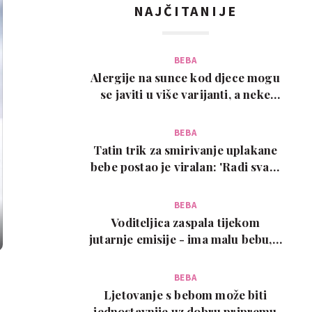
NAJČITANIJE
BEBA
Alergije na sunce kod djece mogu
se javiti u više varijanti, a neke
zahtijevaju…
BEBA
Tatin trik za smirivanje uplakane
bebe postao je viralan: 'Radi svaki
put!'
BEBA
Voditeljica zaspala tijekom
jutarnje emisije - ima malu bebu, a
snimka je urneb…
BEBA
Ljetovanje s bebom može biti
jednostavnije uz dobru pripremu