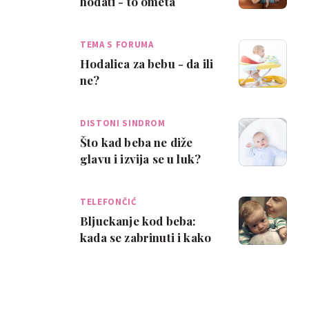
hodati - to ometa
motorički razvoj
TEMA S FORUMA
Hodalica za bebu - da ili
ne?
DISTONI SINDROM
Što kad beba ne diže
glavu i izvija se u luk?
TELEFONČIĆ
Bljuckanje kod beba:
kada se zabrinuti i kako
pomoći?