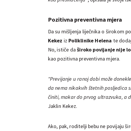
Pozitivna preventivna mjera
Da su mišljenja liječnika o širokom pov
Kekez
iz
Poliklinike Helena
te dodaj
No, ističe da
široko povijanje nije l
kao pozitivna preventivna mjera.
"Previjanje u ranoj dobi može donekl
da nema nikakvih štetnih posljedica sl
činiti, makar do prvog ultrazvuka, a
Jaklin Kekez.
Ako, pak, roditelji bebu ne povijaju ši