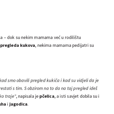
ita – dok su nekim mamama već u rodilištu
 pregleda kukova
, nekima mamama pedijatri su
 kad smo obavili pregled kukića i kad su vidjeli da je
stati s tim. S obzirom na to da na taj pregled ideš
ko traje"
, napisala je
pčelica
, a isti savjet dobila su i
sha
i
jagodica
.