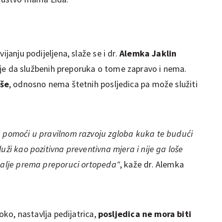
ijanju podijeljena, slaže se i dr.
Alemka Jaklin
e da službenih preporuka o tome zapravo i nema.
oše
, odnosno nema štetnih posljedica pa može služiti
e pomoći u pravilnom razvoju zgloba kuka te budući
uži kao pozitivna preventivna mjera i nije ga loše
 dalje prema preporuci ortopeda"
, kaže dr. Alemka
roko, nastavlja pedijatrica,
posljedica ne mora biti