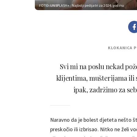
FOTO: UNSPLASH+
; Najbolji pedijatri za 2024. godinu
KLOKANICA 
Svi mi na poslu nekad pože
klijentima, mušterijama ili 
ipak, zadržimo za seb
Naravno da je bolest djeteta nešto što
preskočio ili izbrisao. Nitko ne želi vo