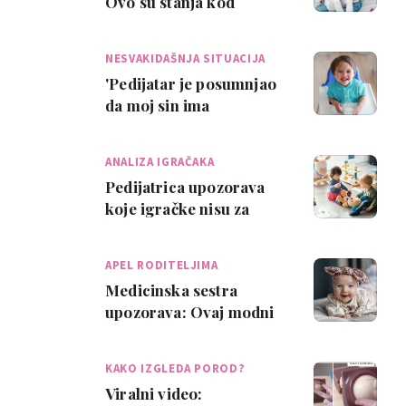
Ovo su stanja kod
djeteta zbog kojih hitno
trebate zatra…
NESVAKIDAŠNJA SITUACIJA
'Pedijatar je posumnjao
da moj sin ima
leukemiju. Ispostavilo se
da je samo pio…
ANALIZA IGRAČAKA
Pedijatrica upozorava
koje igračke nisu za
malu djecu
APEL RODITELJIMA
Medicinska sestra
upozorava: Ovaj modni
dodatak može izazavati
gušenje bebe
KAKO IZGLEDA POROD?
Viralni video: