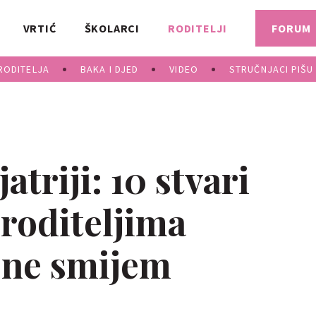
VRTIĆ
ŠKOLARCI
RODITELJI
FORUM
RODITELJA
BAKA I DJED
VIDEO
STRUČNJACI PIŠU
atriji: 10 stvari
 roditeljima
i ne smijem