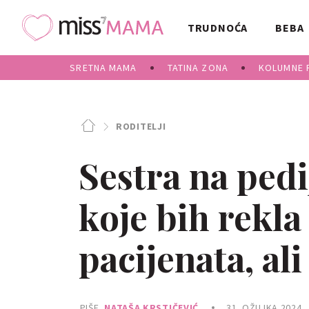
TRUDNOĆA
BEBA
SRETNA MAMA
TATINA ZONA
KOLUMNE 
RODITELJI
Sestra na pedij
koje bih rekla
pacijenata, al
PIŠE
NATAŠA KRSTIČEVIĆ
31. OŽUJKA 2024.