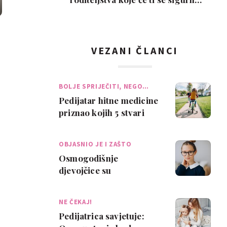
svidjeti
VEZANI ČLANCI
BOLJE SPRIJEČITI, NEGO…
Pedijatar hitne medicine
priznao kojih 5 stvari
nikad ne dopušta svojoj
djeci
OBJASNIO JE I ZAŠTO
Osmogodišnje
djevojčice su
jednostavno najbolji
ljudi na svijetu –
NE ČEKAJ!
potvrdio ped…
Pedijatrica savjetuje: