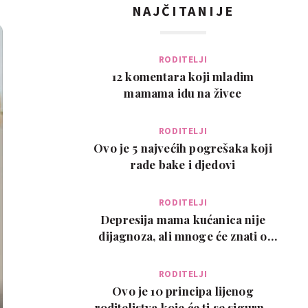
NAJČITANIJE
RODITELJI
12 komentara koji mladim
mamama idu na živce
RODITELJI
Ovo je 5 najvećih pogrešaka koji
rade bake i djedovi
RODITELJI
Depresija mama kućanica nije
dijagnoza, ali mnoge će znati o
čemu govorimo…
RODITELJI
Ovo je 10 principa lijenog
roditeljstva koje će ti se sigurno