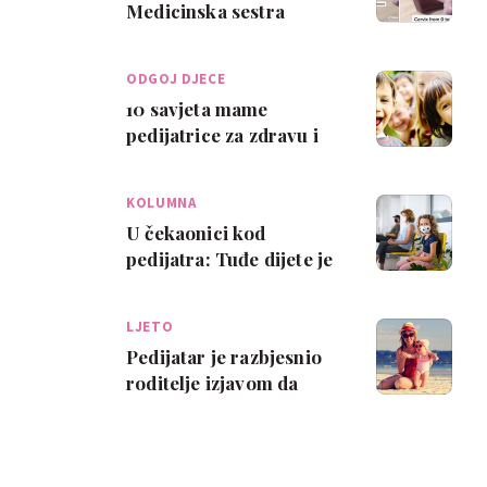
Medicinska sestra
pokazala kako izgleda
vrat maternice prije
ODGOJ DJECE
por…
10 savjeta mame
pedijatrice za zdravu i
sretnu djecu
KOLUMNA
U čekaonici kod
pedijatra: Tuđe dijete je
uvijek zarazno, naše
nikad
LJETO
Pedijatar je razbjesnio
roditelje izjavom da
"Male bebe nemaju što
tražiti na p…