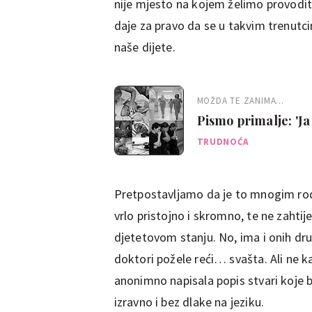
nije mjesto na kojem želimo provoditi
daje za pravo da se u takvim trenut
naše dijete.
MOŽDA TE ZANIMA...
Pismo primalje: 'Ja
djeteta'
TRUDNOĆA
Pretpostavljamo da je to mnogim rodi
vrlo pristojno i skromno, te ne zahtij
djetetovom stanju. No, ima i onih drug
doktori požele reći… svašta. Ali ne ka
anonimno napisala popis stvari koje b
izravno i bez dlake na jeziku.