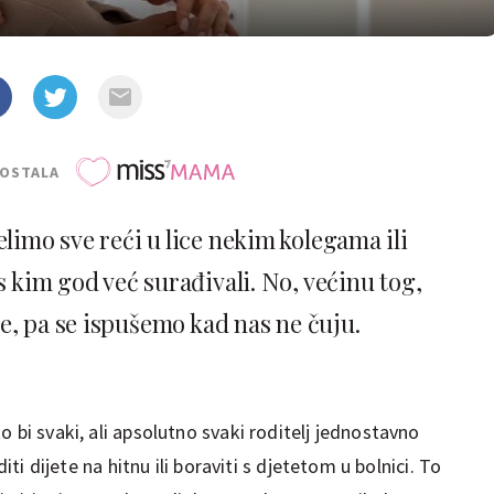
POSTALA
limo sve reći u lice nekim kolegama ili
s kim god već surađivali. No, većinu tog,
e, pa se ispušemo kad nas ne čuju.
 bi svaki, ali apsolutno svaki roditelj jednostavno
diti dijete na hitnu ili boraviti s djetetom u bolnici. To