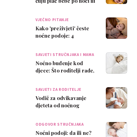
čuju plač bebe po noći ili
glume?
VJEČNO PITANJE
Kako 'preživjeti' česte
noćne podoje: 4
praktična savjeta
SAVJETI STRUČNJAKA I MAMA
Noćno buđenje kod
djece: Što roditelji rade,
a što bi trebali
SAVJETI ZA RODITELJE
Vodič za odvikavanje
djeteta od noćnog
hranjenja
ODGOVOR STRUČNJAKA
Noćni podoji: da ili ne?