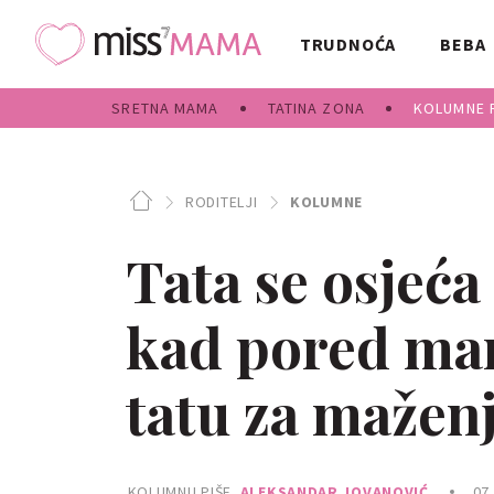
TRUDNOĆA
BEBA
SRETNA MAMA
TATINA ZONA
KOLUMNE 
RODITELJI
KOLUMNE
Tata se osjeća
kad pored ma
tatu za mažen
KOLUMNU PIŠE
ALEKSANDAR JOVANOVIĆ
07