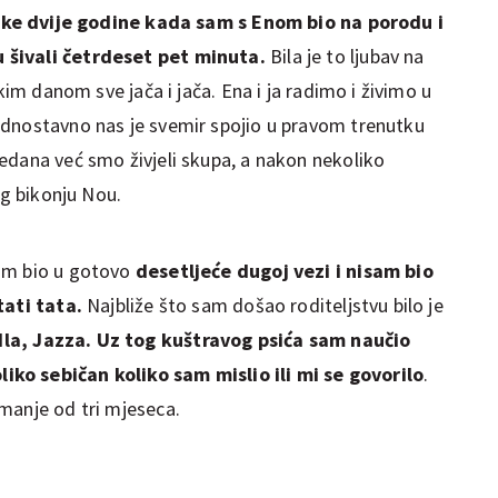
eke dvije godine kada sam s Enom bio na porodu i
 šivali četrdeset pet minuta.
Bila je to ljubav na
akim danom sve jača i jača. Ena i ja radimo i živimo u
ednostavno nas je svemir spojio u pravom trenutku
edana već smo živjeli skupa, a nakon nekoliko
šeg bikonju Nou.
am bio u gotovo
desetljeće dugoj vezi i nisam bio
tati tata.
Najbliže što sam došao roditeljstvu bilo je
la, Jazza. Uz tog kuštravog psića sam naučio
iko sebičan koliko sam mislio ili mi se govorilo
.
manje od tri mjeseca.