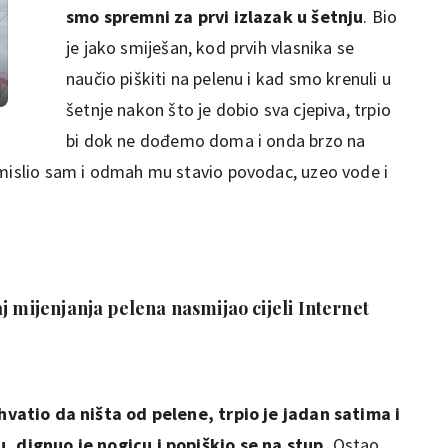
smo spremni za prvi izlazak u šetnju
. Bio
je jako smiješan, kod prvih vlasnika se
naučio piškiti na pelenu i kad smo krenuli u
šetnje nakon što je dobio sva cjepiva, trpio
bi dok ne dođemo doma i onda brzo na
omislio sam i odmah mu stavio povodac, uzeo vode i
j mijenjanja pelena nasmijao cijeli Internet
shvatio da ništa od pelene, trpio je jadan satima i
u, dignuo je nogicu i popiškio se na stup.
Ostao