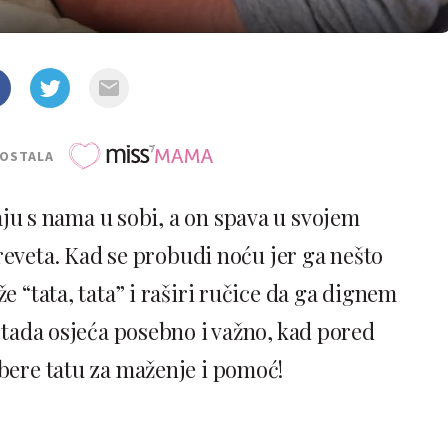
POSTALA
aju s nama u sobi, a on spava u svojem
reveta. Kad se probudi noću jer ga nešto
e “tata, tata” i raširi ručice da ga dignem
 tada osjeća posebno i važno, kad pored
ere tatu za maženje i pomoć!