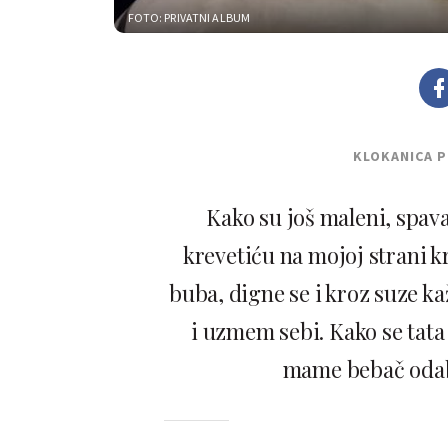
FOTO: PRIVATNI ALBUM
KLOKANICA 
Kako su još maleni, spav
krevetiću na mojoj strani k
buba, digne se i kroz suze kaž
i uzmem sebi. Kako se tata
mame bebač odab