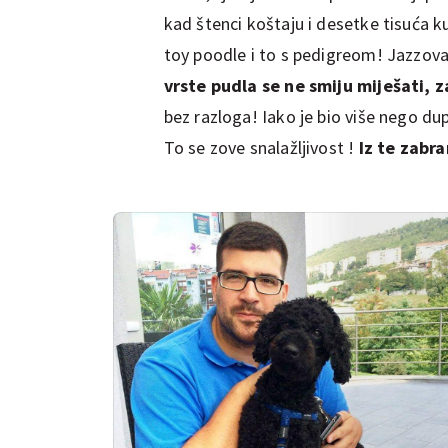
kad štenci koštaju i desetke tisuća k
toy poodle i to s pedigreom! Jazzov
vrste pudla se ne smiju miješati, 
bez razloga! Iako je bio više nego dupl
To se zove snalažljivost !
Iz te zabra