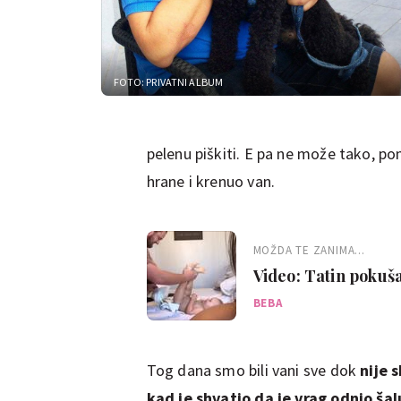
FOTO: PRIVATNI ALBUM
pelenu piškiti. E pa ne može tako, p
hrane i krenuo van.
MOŽDA TE ZANIMA...
Video: Tatin pokuša
BEBA
Tog dana smo bili vani sve dok
nije 
kad je shvatio da je vrag odnio šal