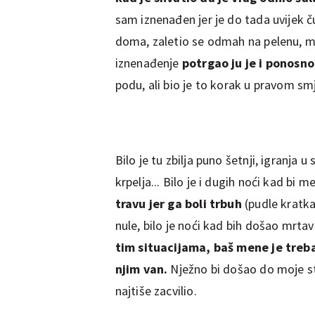
sam iznenađen jer je do tada uvijek 
doma, zaletio se odmah na pelenu, men
iznenađenje
potrgao ju je i ponosno
podu, ali bio je to korak u pravom sm
Bilo je tu zbilja puno šetnji, igranja 
krpelja... Bilo je i dugih noći kad bi 
travu jer ga boli trbuh
(pudle kratka
nule, bilo je noći kad bih došao mrtav s
tim situacijama, baš mene je treb
njim van.
Nježno bi došao do moje str
najtiše zacvilio.