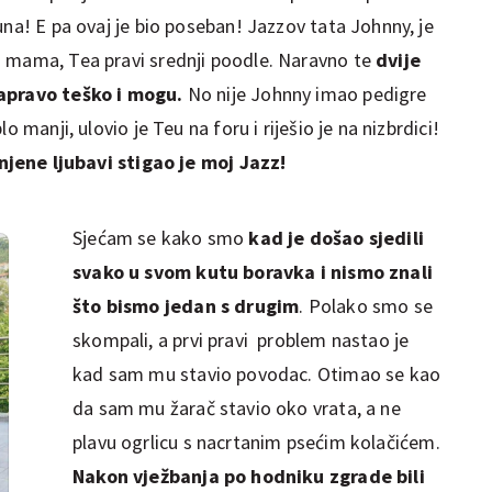
una! E pa ovaj je bio poseban! Jazzov tata Johnny, je
a mama, Tea pravi srednji poodle. Naravno te
dvije
zapravo teško i mogu.
No nije Johnny imao pedigre
o manji, ulovio je Teu na foru i riješio je na nizbrdici!
njene ljubavi stigao je moj Jazz!
Sjećam se kako smo
kad je došao sjedili
svako u svom kutu boravka i nismo znali
što bismo jedan s drugim
. Polako smo se
skompali, a prvi pravi problem nastao je
kad sam mu stavio povodac. Otimao se kao
da sam mu žarač stavio oko vrata, a ne
plavu ogrlicu s nacrtanim psećim kolačićem.
Nakon vježbanja po hodniku zgrade bili