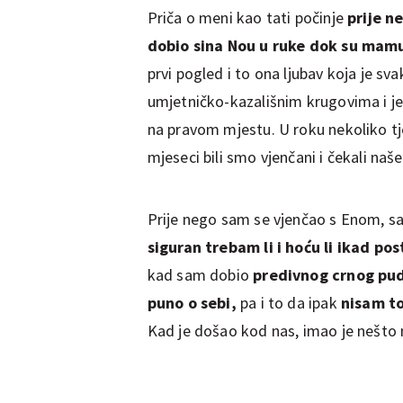
Priča o meni kao tati počinje
prije n
dobio sina Nou u ruke dok su mamu
prvi pogled i to ona ljubav koja je sv
umjetničko-kazališnim krugovima i j
na pravom mjestu. U roku nekoliko tj
mjeseci bili smo vjenčani i čekali na
Prije nego sam se vjenčao s Enom, s
siguran trebam li i hoću li ikad pos
kad sam dobio
predivnog crnog pud
puno o sebi,
pa i to da ipak
nisam tol
Kad je došao kod nas, imao je nešto 