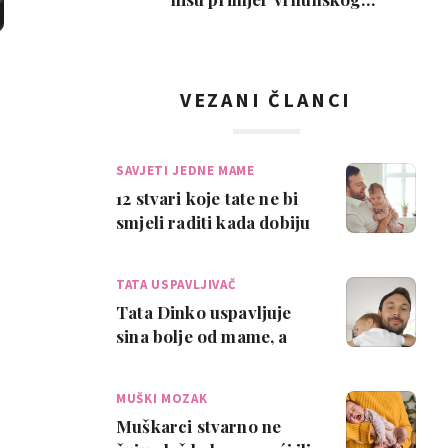
roditeljstva, ali su zab…
VEZANI ČLANCI
SAVJETI JEDNE MAME
12 stvari koje tate ne bi
smjeli raditi kada dobiju
bebu
TATA USPAVLJIVAČ
Tata Dinko uspavljuje
sina bolje od mame, a
odviknuo ga je i od
noćnih podoja
MUŠKI MOZAK
Muškarci stvarno ne