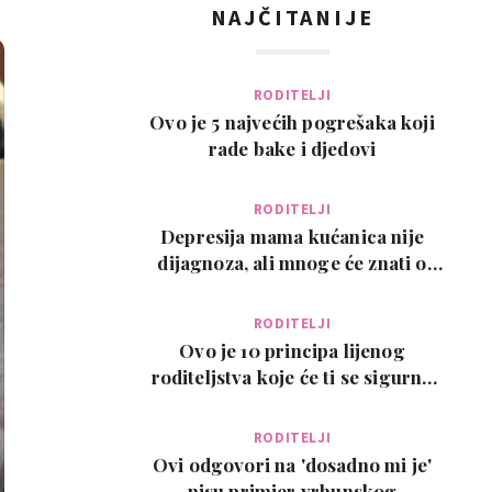
NAJČITANIJE
RODITELJI
Ovo je 5 najvećih pogrešaka koji
rade bake i djedovi
RODITELJI
Depresija mama kućanica nije
dijagnoza, ali mnoge će znati o
čemu govorimo…
RODITELJI
Ovo je 10 principa lijenog
roditeljstva koje će ti se sigurno
svidjeti
RODITELJI
Ovi odgovori na 'dosadno mi je'
nisu primjer vrhunskog