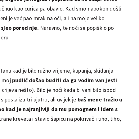
čučnuo kao curica pa obavio. Kad smo napokon došli
i je već pao mrak na oči, ali na moje veliko
 sjeo pored nje.
Naravno, te noći se popiškio po
jeru.
u stanu kad je bilo ružno vrijeme, kupanja, skidanja
me moj
pudlić došao buditi da ga vodim van jesti
 crijeva nešto). Bilo je noći kada bi vani bilo ispod
 posla iza tri ujutro, ali uvijek je
baš mene tražio u
ao kad je najranjiviji da mu pomognem i idem s
ane kreveta i stavio šapicu na pokrivač i tiho, tiho,