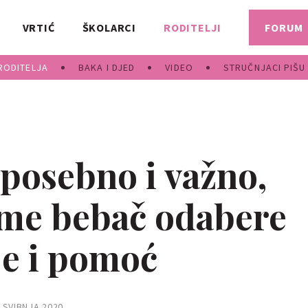
VRTIĆ
ŠKOLARCI
RODITELJI
FORUM
RODITELJA
BAKA I DJED
VIDEO
STRUČNJACI PIŠU
 posebno i važno,
me bebač odabere
je i pomoć
. SVIBNJA 2020.