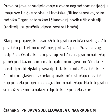
Pravo prijave za sudjelovanje u ovom nagradnom natječaju
imaju sve fizičke osobe iz Hrvatske i/ili inozemstva, osim
radnika Organizatora kao i članova njihovih užih obitelji
(roditelji, supružnik, djeca, sestre i braća).
Slanjem prijave, koja sadrži fotografiju vrtića i razlog zašto
je vrtiću potrebno uređenje, prihvaćaju se Pravila ovog
natječaja. Osoba koja prijavljuje vrtić na nagradni natječaj
jamči pod kaznenom i materijalnom odgovornošću da je
nositelj roditeljskih prava djeteta koji pohađa vrtić i koje
će biti proglašeno 'vrtićkim junakom' u slučaju da vrtić
koji pohađa pobjedi na nagradnom natječaju. Na fotografiji
se može/ne mora nalaziti dijete koje pohađa vrtić.
Članak 5: PRIJAVA SUDJELOVANJA U NAGRADNOM