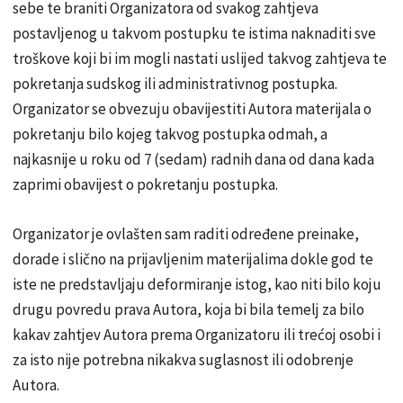
sebe te braniti Organizatora od svakog zahtjeva
postavljenog u takvom postupku te istima naknaditi sve
troškove koji bi im mogli nastati uslijed takvog zahtjeva te
pokretanja sudskog ili administrativnog postupka.
Organizator se obvezuju obavijestiti Autora materijala o
pokretanju bilo kojeg takvog postupka odmah, a
najkasnije u roku od 7 (sedam) radnih dana od dana kada
zaprimi obavijest o pokretanju postupka.
Organizator je ovlašten sam raditi određene preinake,
dorade i slično na prijavljenim materijalima dokle god te
iste ne predstavljaju deformiranje istog, kao niti bilo koju
drugu povredu prava Autora, koja bi bila temelj za bilo
kakav zahtjev Autora prema Organizatoru ili trećoj osobi i
za isto nije potrebna nikakva suglasnost ili odobrenje
Autora.