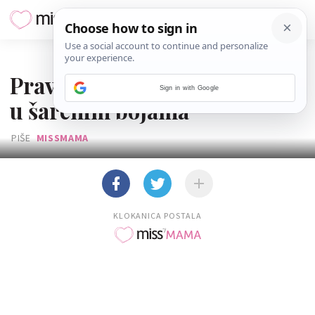
21. SVIBNJA 2015.
Pravila natječaja 'Dječji svijet
Sign in with Google
u šarenim bojama'
PIŠE
MISSMAMA
KLOKANICA POSTALA