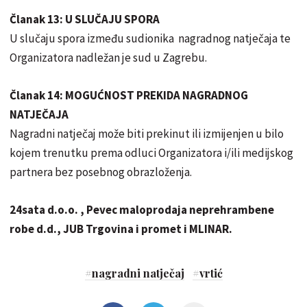
Članak 13: U SLUČAJU SPORA
U slučaju spora između sudionika nagradnog natječaja te
Organizatora nadležan je sud u Zagrebu.
Članak 14: MOGUĆNOST PREKIDA NAGRADNOG
NATJEČAJA
Nagradni natječaj može biti prekinut ili izmijenjen u bilo
kojem trenutku prema odluci Organizatora i/ili medijskog
partnera bez posebnog obrazloženja.
24sata d.o.o. , Pevec maloprodaja neprehrambene
robe d.d., JUB Trgovina i promet
i MLINAR.
#
nagradni natječaj
#
vrtić