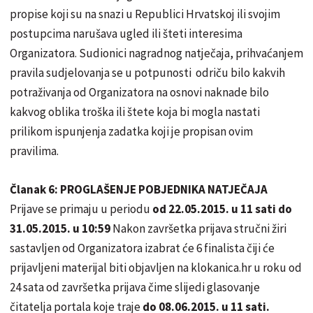
propise koji su na snazi u Republici Hrvatskoj ili svojim
postupcima narušava ugled ili šteti interesima
Organizatora. Sudionici nagradnog natječaja, prihvaćanjem
pravila sudjelovanja se u potpunosti odriču bilo kakvih
potraživanja od Organizatora na osnovi naknade bilo
kakvog oblika troška ili štete koja bi mogla nastati
prilikom ispunjenja zadatka koji je propisan ovim
pravilima.
Članak 6: PROGLAŠENJE POBJEDNIKA NATJEČAJA
Prijave se primaju u periodu
od 22.05.2015. u 11 sati do
31.05.2015. u 10:59
Nakon završetka prijava stručni žiri
sastavljen od Organizatora izabrat će 6 finalista čiji će
prijavljeni materijal biti objavljen na klokanica.hr u roku od
24 sata od završetka prijava čime slijedi glasovanje
čitatelja portala koje traje
do 08.06.2015. u 11 sati.