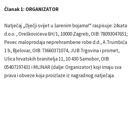
Članak 1: ORGANIZATOR
Natječaj „Dječji svijet u šarenim bojama!“
raspisuje: 24sata
d.o.o. , Oreškovićeva 6H/1, 10000 Zagreb, OIB: 78093047651;
Pevec maloprodaja neprehrambene robe d.d., A .Trumbića
1 b, Bjelovar, OIB: 73660371074, JUB Trgovina i promet,
Ulica hrvatskih branitelja 11, 10 430 Samobor, OIB:
05407197431 i MLINAR (dalje: Organizator) koji imaju sva
prava i obveze koja proizlaze iz nagradnog natječaja.