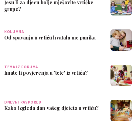
Jesu li za djecu bolje mješovite vrtićke
grupe?
KOLUMNA
Od spavanja u vrtiću hvatala me panika
TEMA IZ FORUMA
Imate li povjerenja u 'tete' iz vrtića?
DNEVNI RASPORED
Kako izgleda dan vašeg djeteta u vrtiću?