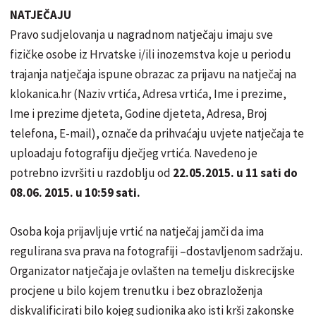
NATJEČAJU
Pravo sudjelovanja u nagradnom natječaju imaju sve
fizičke osobe iz Hrvatske i/ili inozemstva koje u periodu
trajanja natječaja ispune obrazac za prijavu na natječaj na
klokanica.hr (Naziv vrtića, Adresa vrtića, Ime i prezime,
Ime i prezime djeteta, Godine djeteta, Adresa, Broj
telefona, E-mail), označe da prihvaćaju uvjete natječaja te
uploadaju fotografiju dječjeg vrtića. Navedeno je
potrebno izvršiti u razdoblju od
22.05.2015. u 11 sati do
08.06. 2015. u 10:59 sati.
Osoba koja prijavljuje vrtić na natječaj jamči da ima
regulirana sva prava na fotografiji –dostavljenom sadržaju.
Organizator natječaja je ovlašten na temelju diskrecijske
procjene u bilo kojem trenutku i bez obrazloženja
diskvalificirati bilo kojeg sudionika ako isti krši zakonske