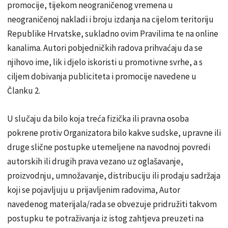
promocije, tijekom neograničenog vremena u
neograničenoj nakladi i broju izdanja na cijelom teritoriju
Republike Hrvatske, sukladno ovim Pravilima te na online
kanalima. Autori pobjedničkih radova prihvaćaju da se
njihovo ime, lik i djelo iskoristi u promotivne svrhe, a s
ciljem dobivanja publiciteta i promocije navedene u
Članku 2.
U slučaju da bilo koja treća fizička ili pravna osoba
pokrene protiv Organizatora bilo kakve sudske, upravne ili
druge slične postupke utemeljene na navodnoj povredi
autorskih ili drugih prava vezano uz oglašavanje,
proizvodnju, umnožavanje, distribuciju ili prodaju sadržaja
koji se pojavljuju u prijavljenim radovima, Autor
navedenog materijala/rada se obvezuje pridružiti takvom
postupku te potraživanja iz istog zahtjeva preuzeti na