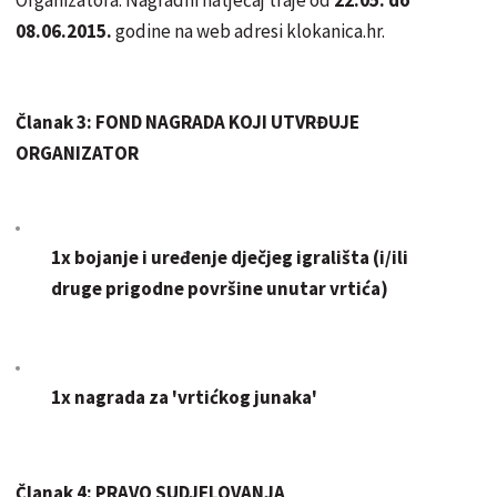
Organizatora. Nagradni natječaj traje od
22.05. do
08.06.2015.
godine na web adresi klokanica.hr.
Članak 3: FOND NAGRADA KOJI UTVRĐUJE
ORGANIZATOR
1x bojanje i uređenje dječjeg igrališta (i/ili
druge prigodne površine unutar vrtića)
1x nagrada za 'vrtićkog junaka'
Članak 4: PRAVO SUDJELOVANJA