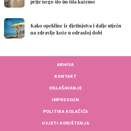
ARHIVA
KONTAKT
OGLAŠAVANJE
IMPRESSUM
POLITIKA KOLAČIĆA
UVJETI KORIŠTENJA