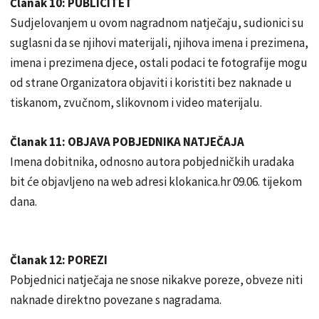
Članak 10: PUBLICITET
Sudjelovanjem u ovom nagradnom natječaju, sudionici su
suglasni da se njihovi materijali, njihova imena i prezimena,
imena i prezimena djece, ostali podaci te fotografije mogu
od strane Organizatora objaviti i koristiti bez naknade u
tiskanom, zvučnom, slikovnom i video materijalu.
Članak 11: OBJAVA POBJEDNIKA NATJEČAJA
Imena dobitnika, odnosno autora pobjedničkih uradaka
bit će objavljeno na web adresi klokanica.hr 09.06. tijekom
dana.
Članak 12: POREZI
Pobjednici natječaja ne snose nikakve poreze, obveze niti
naknade direktno povezane s nagradama.