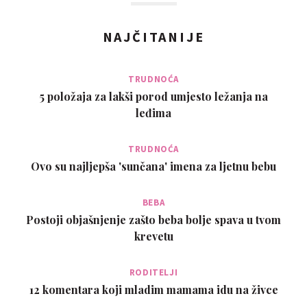
NAJČITANIJE
TRUDNOĆA
5 položaja za lakši porod umjesto ležanja na
leđima
TRUDNOĆA
Ovo su najljepša 'sunčana' imena za ljetnu bebu
BEBA
Postoji objašnjenje zašto beba bolje spava u tvom
krevetu
RODITELJI
12 komentara koji mladim mamama idu na živce