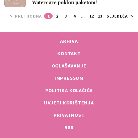
Watercare poklon paketom!
PRETHODNA
1
2
3
4
...
12
13
SLJEDEĆA
ARHIVA
KONTAKT
OGLAŠAVANJE
IMPRESSUM
POLITIKA KOLAČIĆA
UVJETI KORIŠTENJA
PRIVATNOST
RSS