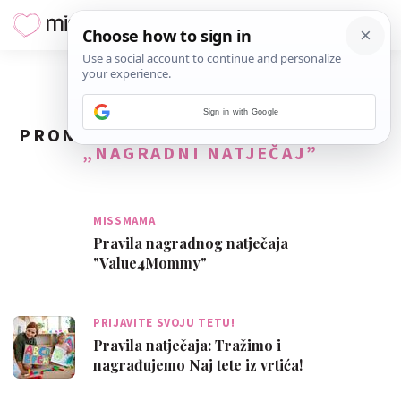
Sign in with Google
PRONAĐENO
173
REZULTATA ZA TAG
„NAGRADNI NATJEČAJ”
MISSMAMA
Pravila nagradnog natječaja
"Value4Mommy"
PRIJAVITE SVOJU TETU!
Pravila natječaja: Tražimo i
nagrađujemo Naj tete iz vrtića!