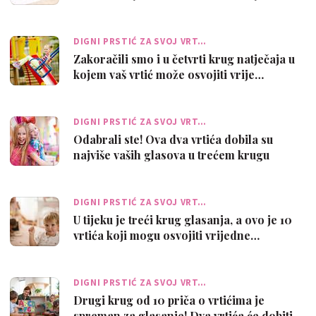
po…
DIGNI PRSTIĆ ZA SVOJ VRT…
Zakoračili smo i u četvrti krug natječaja u
kojem vaš vrtić može osvojiti vrije…
DIGNI PRSTIĆ ZA SVOJ VRT…
Odabrali ste! Ova dva vrtića dobila su
najviše vaših glasova u trećem krugu
DIGNI PRSTIĆ ZA SVOJ VRT…
U tijeku je treći krug glasanja, a ovo je 10
vrtića koji mogu osvojiti vrijedne…
DIGNI PRSTIĆ ZA SVOJ VRT…
Drugi krug od 10 priča o vrtićima je
spreman za glasanje! Dva vrtića će dobiti …