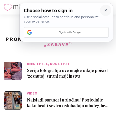
Sign in with Google
PRONAĐENO
111
REZULTATA ZA TAG
„ZABAVA”
BEEN THERE, DONE THAT
Serija fotografija ove majke odaje počast
'zeznutoj' strani majčinstva
VIDEO
Najslađi partneri u zločinu! Pogledajte
kako brat i sestra oslobađaju mlađeg br…