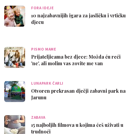
FORA IDEJE
10 najzabavnijih igara za jasličku i vrtićku
djecu
PISMO MAME
Prijateljicama bez djece: Možda ću reći
'ne', ali molim vas zovite me van
LUNAPARK ČARLI
Otvoren prekrasan dječji zabavni park na
Jarunu
ZABAVA
15 najboljih filmova u kojima ćeš uživati u
trudnoći