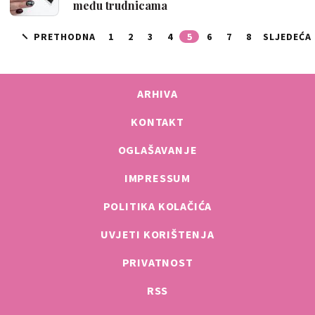
među trudnicama
PRETHODNA
1
2
3
4
5
6
7
8
SLJEDEĆA
ARHIVA
KONTAKT
OGLAŠAVANJE
IMPRESSUM
POLITIKA KOLAČIĆA
UVJETI KORIŠTENJA
PRIVATNOST
RSS