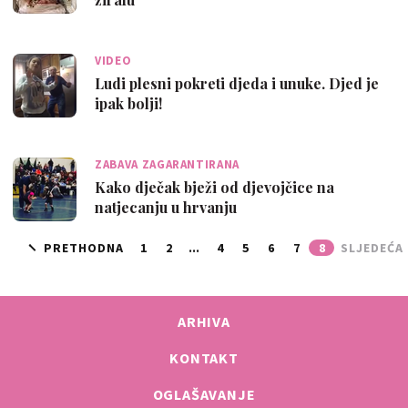
VIDEO
Ludi plesni pokreti djeda i unuke. Djed je
ipak bolji!
ZABAVA ZAGARANTIRANA
Kako dječak bježi od djevojčice na
natjecanju u hrvanju
PRETHODNA
1
2
...
4
5
6
7
8
SLJEDEĆA
ARHIVA
KONTAKT
OGLAŠAVANJE