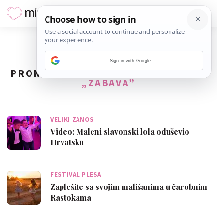
Sign in with Google
PRONAĐENO
110
REZULTATA ZA TAG
„ZABAVA”
VELIKI ZANOS
Video: Maleni slavonski lola oduševio
Hrvatsku
FESTIVAL PLESA
Zaplešite sa svojim mališanima u čarobnim
Rastokama