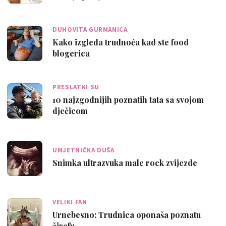
DUHOVITA GURMANICA
Kako izgleda trudnoća kad ste food
blogerica
PRESLATKI SU
10 najzgodnijih poznatih tata sa svojom
dječicom
UMJETNIČKA DUŠA
Snimka ultrazvuka male rock zvijezde
VELIKI FAN
Urnebesno: Trudnica oponaša poznatu
žirafu