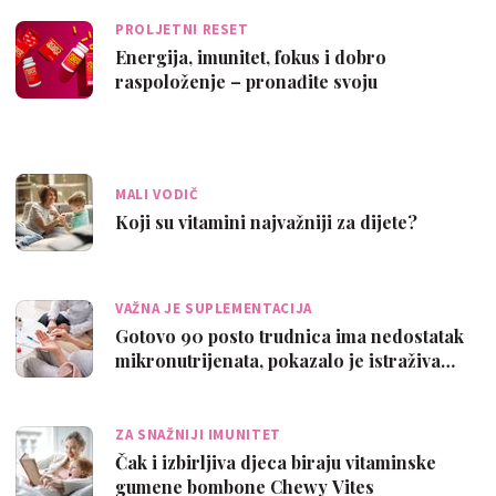
PROLJETNI RESET
Energija, imunitet, fokus i dobro
raspoloženje – pronađite svoju
kombinaciju vi…
MALI VODIČ
Koji su vitamini najvažniji za dijete?
VAŽNA JE SUPLEMENTACIJA
Gotovo 90 posto trudnica ima nedostatak
mikronutrijenata, pokazalo je istraživa…
ZA SNAŽNIJI IMUNITET
Čak i izbirljiva djeca biraju vitaminske
gumene bombone Chewy Vites