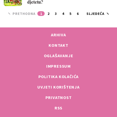
djetetu?
PRETHODNA
1
2
3
4
5
6
SLJEDEĆA
ARHIVA
KONTAKT
OGLAŠAVANJE
IMPRESSUM
POLITIKA KOLAČIĆA
UVJETI KORIŠTENJA
PRIVATNOST
RSS