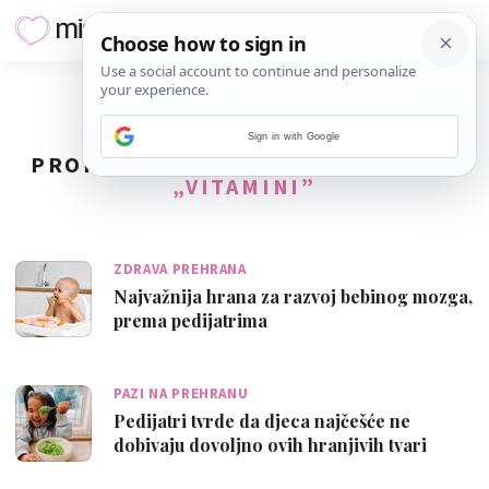
Sign in with Google
PRONAĐENO
74
REZULTATA ZA TAG
„VITAMINI”
ZDRAVA PREHRANA
Najvažnija hrana za razvoj bebinog mozga,
prema pedijatrima
PAZI NA PREHRANU
Pedijatri tvrde da djeca najčešće ne
dobivaju dovoljno ovih hranjivih tvari