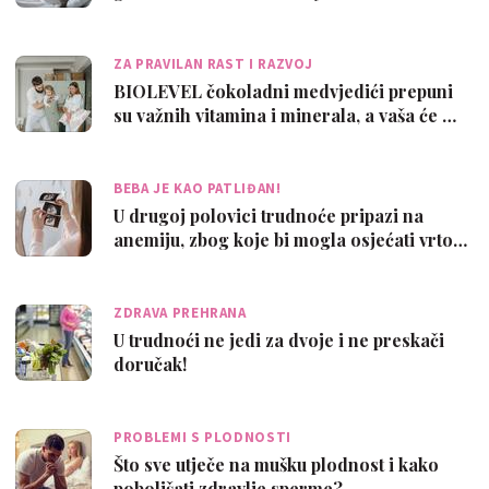
ZA PRAVILAN RAST I RAZVOJ
BIOLEVEL čokoladni medvjedići prepuni
su važnih vitamina i minerala, a vaša će …
BEBA JE KAO PATLIĐAN!
U drugoj polovici trudnoće pripazi na
anemiju, zbog koje bi mogla osjećati vrto…
ZDRAVA PREHRANA
U trudnoći ne jedi za dvoje i ne preskači
doručak!
PROBLEMI S PLODNOSTI
Što sve utječe na mušku plodnost i kako
poboljšati zdravlje sperme?