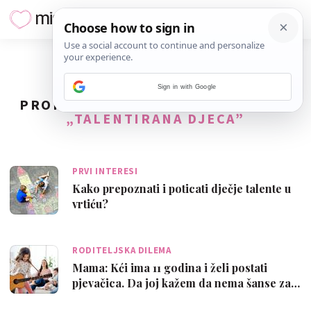
Sign in with Google
PRONAĐENO
13
REZULTATA ZA TAG
„TALENTIRANA DJECA”
PRVI INTERESI
Kako prepoznati i poticati dječje talente u
vrtiću?
RODITELJSKA DILEMA
Mama: Kći ima 11 godina i želi postati
pjevačica. Da joj kažem da nema šanse za…