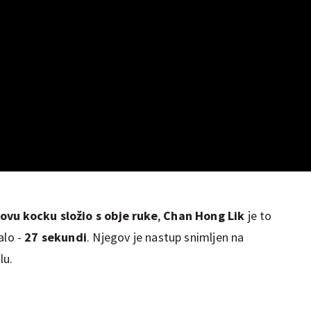
vu kocku složio s obje ruke
,
Chan Hong Lik
je to
alo -
27 sekundi
. Njegov je nastup snimljen na
lu.