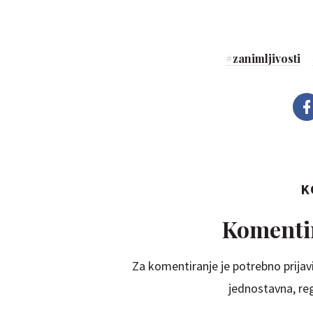
#
zanimljivosti
K
Komentir
Za komentiranje je potrebno prijavi
jednostavna, regi