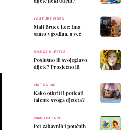
dijete neki talent?
YOUTUBE VIDEO
Mali Bruce Lee: ima
samo 5 godina, a već
'razvaljuje'
KNJIGA MJESECA
Poslušno ili svojeglavo
dijete? Prosječno ili
darovito?
VIRTOGRAD
Kako otkriti i poticati
talente svoga djeteta?
PAMETNE IGRE
Pet zabavnih i poučnih