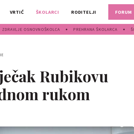
VRTIĆ
ŠKOLARCI
RODITELJI
FORUM
ZDRAVLJE OSNOVNOŠKOLCA
PREHRANA ŠKOLARCA
Š
NE
dječak Rubikovu
jednom rukom