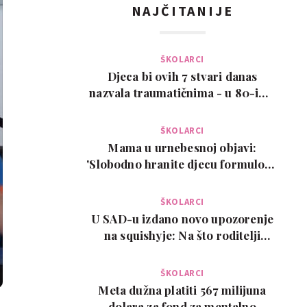
NAJČITANIJE
ŠKOLARCI
Djeca bi ovih 7 stvari danas
nazvala traumatičnima - u 80-ima
su bile normalne
ŠKOLARCI
Mama u urnebesnoj objavi:
'Slobodno hranite djecu formulom.
Ovo je moj isključi…
ŠKOLARCI
U SAD-u izdano novo upozorenje
na squishyje: Na što roditelji
trebaju paziti pr…
ŠKOLARCI
Meta dužna platiti 567 milijuna
dolara za fond za mentalno