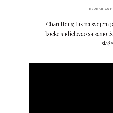
KLOKANICA 
Chan Hong Lik na svojem j
kocke sudjelovao sa samo če
slaž