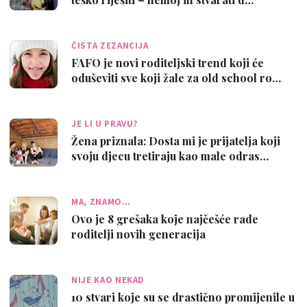
ČISTA ZEZANCIJA
FAFO je novi roditeljski trend koji će
oduševiti sve koji žale za old school ro…
JE LI U PRAVU?
Žena priznala: Dosta mi je prijatelja koji
svoju djecu tretiraju kao male odras…
MA, ZNAMO…
Ovo je 8 grešaka koje najčešće rade
roditelji novih generacija
NIJE KAO NEKAD
10 stvari koje su se drastično promijenile u