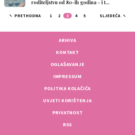
roditeljstvu od 80-ih godina - i t…
PRETHODNA
1
2
3
4
5
SLJEDEĆA
ARHIVA
KONTAKT
OGLAŠAVANJE
IMPRESSUM
POLITIKA KOLAČIĆA
UVJETI KORIŠTENJA
PRIVATNOST
RSS