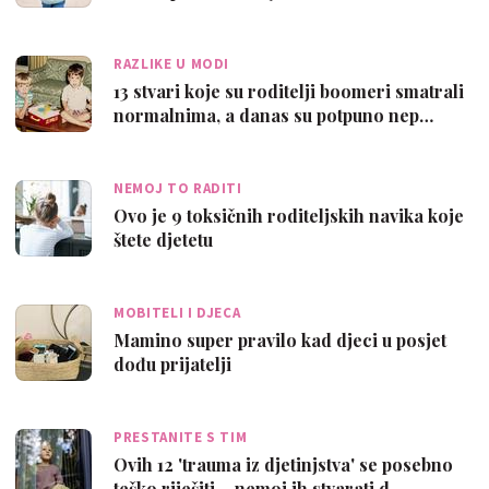
RAZLIKE U MODI
13 stvari koje su roditelji boomeri smatrali
normalnima, a danas su potpuno nep…
NEMOJ TO RADITI
Ovo je 9 toksičnih roditeljskih navika koje
štete djetetu
MOBITELI I DJECA
Mamino super pravilo kad djeci u posjet
dođu prijatelji
PRESTANITE S TIM
Ovih 12 'trauma iz djetinjstva' se posebno
teško riješiti – nemoj ih stvarati d…