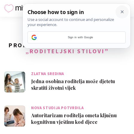
Sign in with Google
PRONAĐENO
61
REZULTATA ZA TAG
„RODITELJSKI STILOVI”
ZLATNA SREDINA
Jedna osobina roditelja može djetetu
skratiti životni vijek
NOVA STUDIJA POTVRDILA
Autoritarizam roditelja ometa ključnu
kognitivnu vještinu kod djece